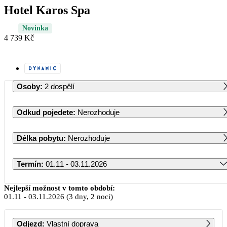
Hotel Karos Spa
Novinka
4 739 Kč
Osoby
:
2 dospělí
Odkud pojedete
:
Nerozhoduje
Délka pobytu
:
Nerozhoduje
Termín
:
01.11 - 03.11.2026
Listopad 2026
Nejlepší možnost v tomto období:
01.11
-
03.11.2026
(3 dny, 2 noci)
PO
ÚT
ST
ČT
PÁ
SO
NE
Odjezd
:
Vlastní doprava