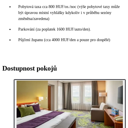
Pobytová taxa cca 800 HUF/os./noc (výše pobytové taxy může
být úpravou místní vyhlášky kdykoliv i v průběhu sezóny
změněna/zavedena)
Parkování (za poplatek 1600 HUF/auto/den).
Půjčení županu (cca 4000 HUF/den a pouze pro dospělé)
Dostupnost pokojů