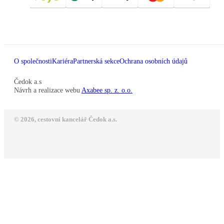
O společnosti
Kariéra
Partnerská sekce
Ochrana osobních údajů
Čedok a.s
Návrh a realizace webu
Axabee sp. z. o.o.
© 2026, cestovní kancelář Čedok a.s.