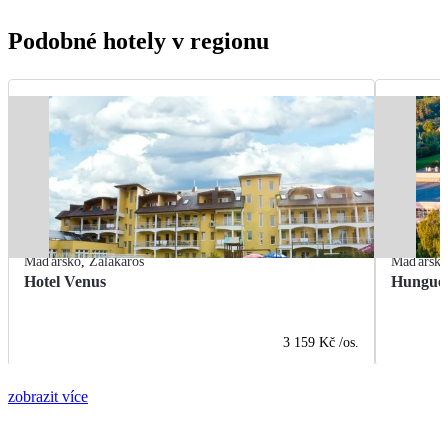
Podobné hotely v regionu
Maďarsko
,
Zalakaros
Maďarsk
Hotel Venus
Hungues
3 159 Kč
/os.
zobrazit více