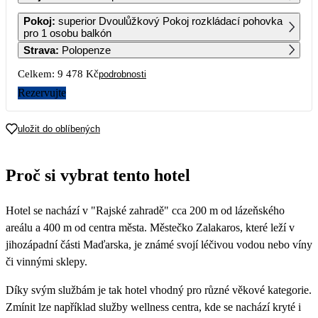
1
Pokoj
:
superior Dvoulůžkový Pokoj rozkládací pohovka
4 739
pro 1 osobu balkón
Strava
:
Polopenze
2
3
4
5
6
7
8
4 739
4 739
4 739
4 739
4 739
4 739
4 739
Celkem:
9 478 Kč
podrobnosti
9
10
11
12
13
14
15
Rezervujte
4 739
4 739
4 739
4 739
4 739
4 739
4 739
16
17
18
19
20
21
22
uložit do oblíbených
4 739
4 739
4 739
4 739
4 739
4 739
4 739
23
24
25
26
27
28
29
Proč si vybrat tento hotel
4 739
4 739
4 739
4 739
4 739
4 739
4 739
30
Hotel se nachází v "Rajské zahradě" cca 200 m od lázeňského
4 739
areálu a 400 m od centra města. Městečko Zalakaros, které leží v
jihozápadní části Maďarska, je známé svojí léčivou vodou nebo víny
či vinnými sklepy.
Díky svým službám je tak hotel vhodný pro různé věkové kategorie.
Zmínit lze například služby wellness centra, kde se nachází kryté i