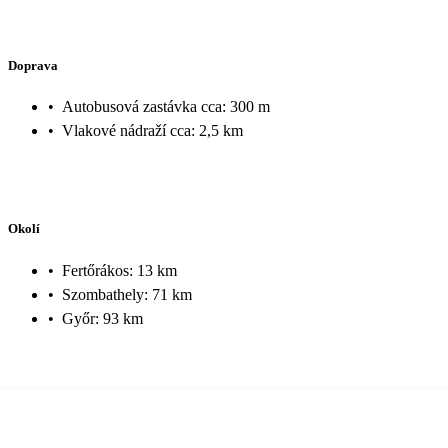
Doprava
•
Autobusová zastávka cca: 300 m
•
Vlakové nádraží cca: 2,5 km
Okolí
•
Fertőrákos: 13 km
•
Szombathely: 71 km
•
Győr: 93 km