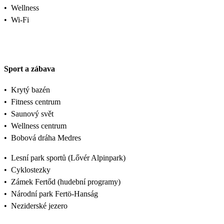
•
Wellness
•
Wi-Fi
Sport a zábava
•
Krytý bazén
•
Fitness centrum
•
Saunový svět
•
Wellness centrum
•
Bobová dráha Medres
•
Lesní park sportů (Lővér Alpinpark)
•
Cyklostezky
•
Zámek Fertőd (hudební programy)
•
Národní park Fertö-Hanság
•
Neziderské jezero