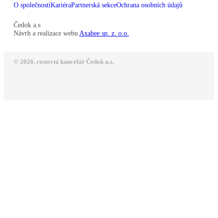
O společnosti
Kariéra
Partnerská sekce
Ochrana osobních údajů
Čedok a.s
Návrh a realizace webu
Axabee sp. z. o.o.
© 2026, cestovní kancelář Čedok a.s.