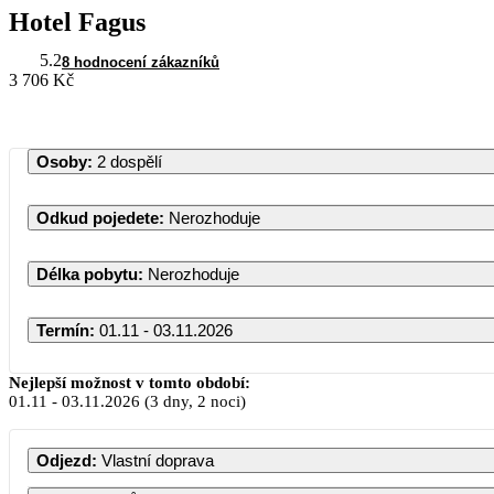
Hotel Fagus
5.2
8 hodnocení zákazníků
3 706 Kč
Osoby
:
2 dospělí
Odkud pojedete
:
Nerozhoduje
Délka pobytu
:
Nerozhoduje
Termín
:
01.11 - 03.11.2026
Listopad 2026
Nejlepší možnost v tomto období:
01.11
-
03.11.2026
(3 dny, 2 noci)
PO
ÚT
ST
ČT
PÁ
SO
Odjezd
:
Vlastní doprava