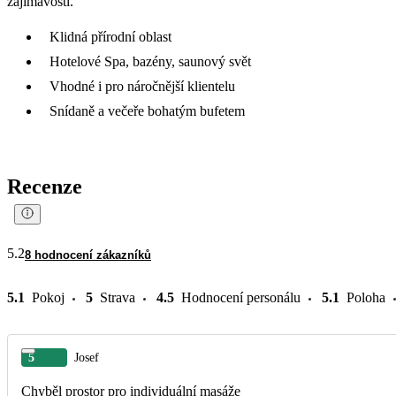
zajímavostí.
Klidná přírodní oblast
Hotelové Spa, bazény, saunový svět
Vhodné i pro náročnější klientelu
Snídaně a večeře bohatým bufetem
Recenze
5.2
8 hodnocení zákazníků
5.1
Pokoj
5
Strava
4.5
Hodnocení personálu
5.1
Poloha
5
Josef
Chyběl prostor pro individuální masáže