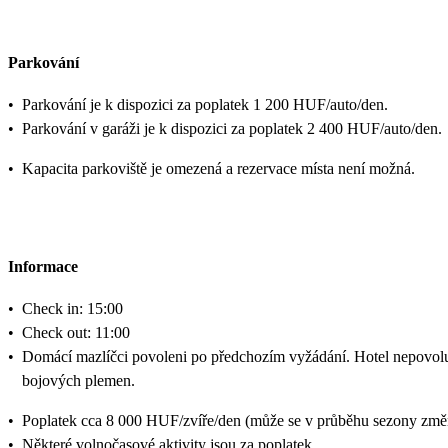
Parkování
•
Parkování je k dispozici za poplatek 1 200 HUF/auto/den.
•
Parkování v garáži je k dispozici za poplatek 2 400 HUF/auto/den.
•
Kapacita parkoviště je omezená a rezervace místa není možná.
Informace
•
Check in: 15:00
•
Check out: 11:00
•
Domácí mazlíčci povoleni po předchozím vyžádání. Hotel nepovolu
bojových plemen.
•
Poplatek cca 8 000 HUF/zvíře/den (může se v průběhu sezony změn
•
Některé volnočasové aktivity jsou za poplatek.