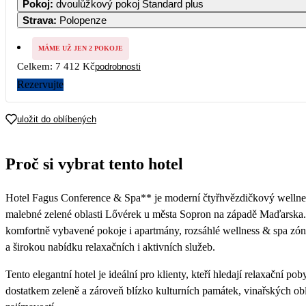
Pokoj
:
dvoulůžkový pokoj Standard plus
Strava
:
Polopenze
2
3
4
5
6
7
3 706
MÁME UŽ JEN 2 POKOJE
Celkem:
7 412 Kč
podrobnosti
9
10
11
12
13
14
4 360
4 360
4 360
4 360
4 360
4 360
Rezervujte
16
17
18
19
20
21
4 360
4 360
4 360
4 360
4 360
4 360
uložit do oblíbených
23
24
25
26
27
28
4 360
4 360
4 360
4 360
4 360
4 360
Proč si vybrat tento hotel
30
4 360
Hotel Fagus Conference & Spa** je moderní čtyřhvězdičkový wellnes
malebné zelené oblasti Lővérek u města Sopron na západě Maďarska. 
komfortně vybavené pokoje i apartmány, rozsáhlé wellness & spa zóny
a širokou nabídku relaxačních i aktivních služeb.
Tento elegantní hotel je ideální pro klienty, kteří hledají relaxační po
dostatkem zeleně a zároveň blízko kulturních památek, vinařských obla