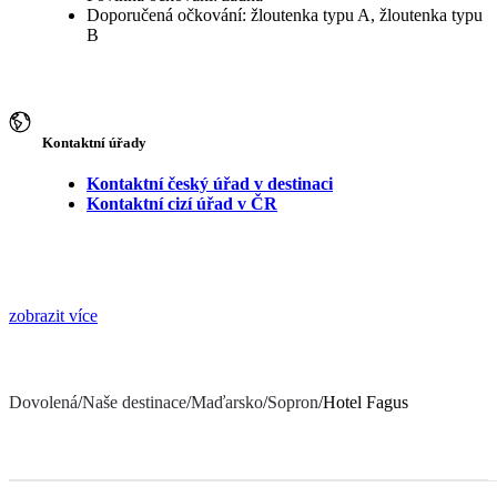
Doporučená očkování: žloutenka typu A, žloutenka typu
B
Kontaktní úřady
Kontaktní český úřad v destinaci
Kontaktní cizí úřad v ČR
zobrazit více
Dovolená
/
Naše destinace
/
Maďarsko
/
Sopron
/
Hotel Fagus