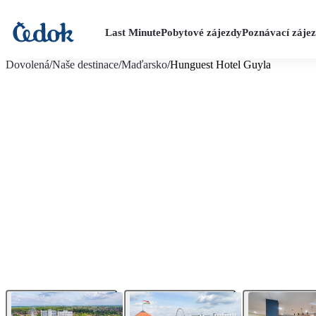
Last Minute
Pobytové zájezdy
Poznávací záje
více fotografií (17)
Dovolená
/
Naše destinace
/
Maďarsko
/
Hunguest Hotel Guyla