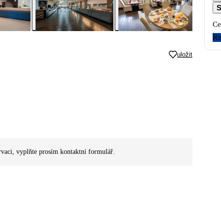
S
Ce
Re
uložit
rvaci, vyplňte prosím kontaktní formulář.