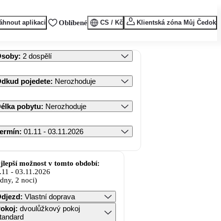
áhnout aplikaci
Oblíbené
CS / Kč
Klientská zóna Můj Čedok
Osoby
:
2 dospělí
dkud pojedete
:
Nerozhoduje
élka pobytu
:
Nerozhoduje
ermín
:
01.11 - 03.11.2026
jlepší možnost v tomto období:
.11
-
03.11.2026
 dny, 2 noci)
djezd
:
Vlastní doprava
okoj
:
dvoulůžkový pokoj
tandard