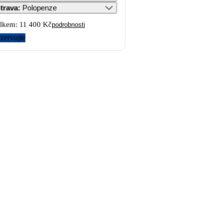
trava
:
Polopenze
lkem:
11 400 Kč
podrobnosti
zervujte