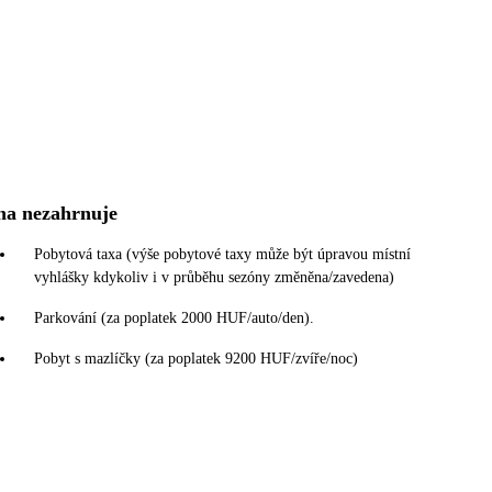
na nezahrnuje
Pobytová taxa (výše pobytové taxy může být úpravou místní
vyhlášky kdykoliv i v průběhu sezóny změněna/zavedena)
Parkování (za poplatek 2000 HUF/auto/den).
Pobyt s mazlíčky (za poplatek 9200 HUF/zvíře/noc)