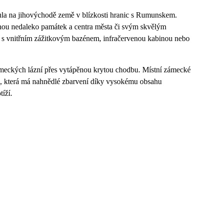
la na jihovýchodě země v blízkosti hranic s Rumunskem.
hou nedaleko památek a centra města či svým skvělým
um s vnitřním zážitkovým bazénem, infračervenou kabinou nebo
 zámeckých lázní přes vytápěnou krytou chodbu. Místní zámecké
da, která má nahnědlé zbarvení díky vysokému obsahu
íží.