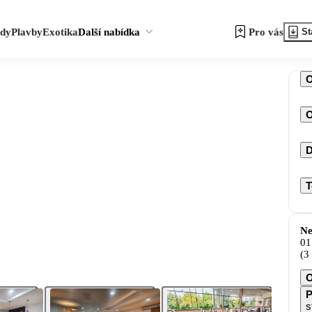
zdy
Plavby
Exotika
Další nabídka
Pro vás
St
O
D
T
Ne
01
(3
O
P
s