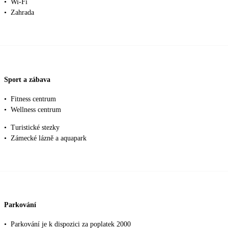
•
Wi-Fi
•
Zahrada
Sport a zábava
•
Fitness centrum
•
Wellness centrum
•
Turistické stezky
•
Zámecké lázně a aquapark
Parkování
•
Parkování je k dispozici za poplatek 2000