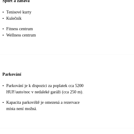
Sport a zábava
•
Tenisové kurty
•
Kulečník
•
Fitness centrum
•
Wellness centrum
Parkování
•
Parkování je k dispozici za poplatek cca 5200
HUF/auto/noc v nedaleké garáži (cca 250 m).
•
Kapacita parkoviště je omezená a rezervace
místa není možná.