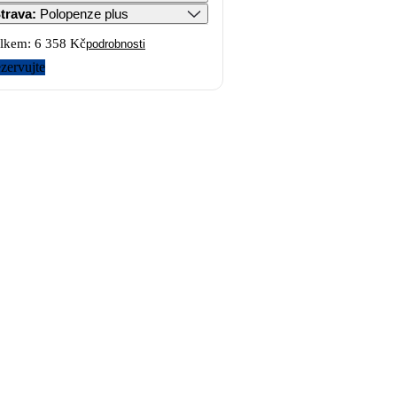
trava
:
Polopenze plus
lkem:
6 358 Kč
podrobnosti
zervujte