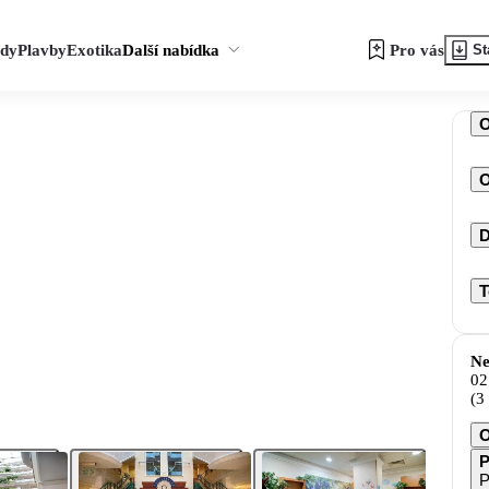
zdy
Plavby
Exotika
Další nabídka
Pro vás
St
O
D
T
Ne
02
(3
O
P
P