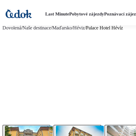
Last Minute
Pobytové zájezdy
Poznávací záje
více fotografií (20)
Dovolená
/
Naše destinace
/
Maďarsko
/
Héviz
/
Palace Hotel Hévíz