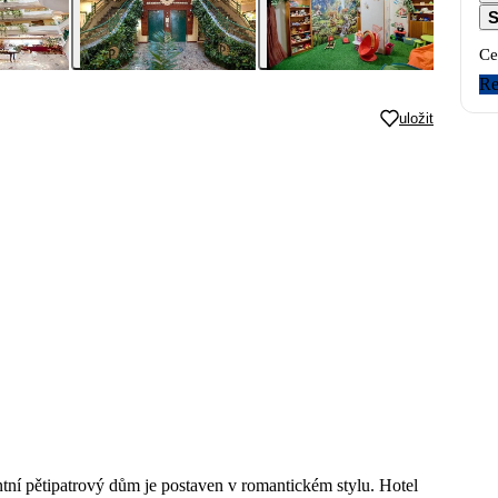
S
Ce
Re
uložit
ntní pětipatrový dům je postaven v romantickém stylu. Hotel