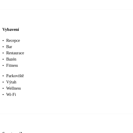
Vybavení
•
Recepce
•
Bar
•
Restaurace
•
Bazén
•
Fitness
•
Parkoviště
•
Výtah
•
Wellness
•
Wi-Fi