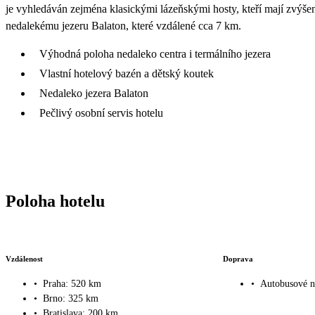
je vyhledáván zejména klasickými lázeňskými hosty, kteří mají zvýšené
nedalekému jezeru Balaton, které vzdálené cca 7 km.
Výhodná poloha nedaleko centra i termálního jezera
Vlastní hotelový bazén a dětský koutek
Nedaleko jezera Balaton
Pečlivý osobní servis hotelu
Poloha hotelu
Vzdálenost
Doprava
•
Praha: 520 km
•
Autobusové n
•
Brno: 325 km
•
Bratislava: 200 km