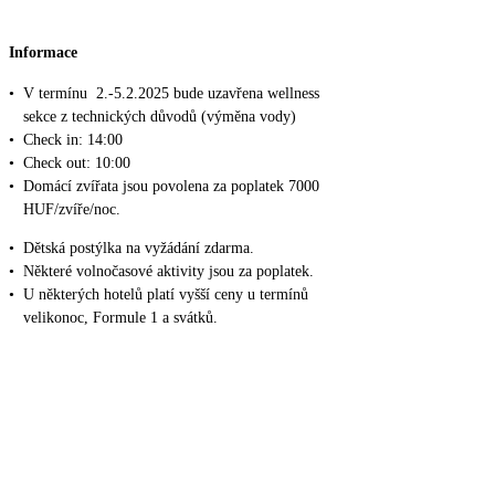
Informace
•
V termínu 2.-5.2.2025 bude uzavřena wellness
sekce z technických důvodů (výměna vody)
•
Check in: 14:00
•
Check out: 10:00
•
Domácí zvířata jsou povolena za poplatek 7000
HUF/zvíře/noc.
•
Dětská postýlka na vyžádání zdarma.
•
Některé volnočasové aktivity jsou za poplatek.
•
U některých hotelů platí vyšší ceny u termínů
velikonoc, Formule 1 a svátků.