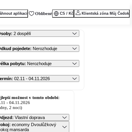
áhnout aplikaci
Oblíbené
CS / Kč
Klientská zóna Můj Čedok
Osoby
:
2 dospělí
dkud pojedete
:
Nerozhoduje
élka pobytu
:
Nerozhoduje
ermín
:
02.11 - 04.11.2026
jlepší možnost v tomto období:
.11
-
04.11.2026
 dny, 2 noci)
djezd
:
Vlastní doprava
okoj
:
economy Dvoulůžkový
okoj mansarda