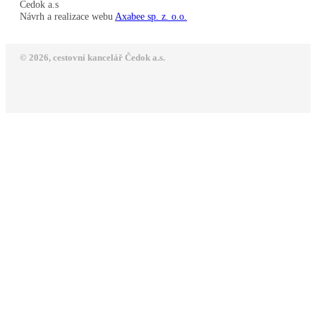
Čedok a.s
Návrh a realizace webu
Axabee sp. z. o.o.
© 2026, cestovní kancelář Čedok a.s.