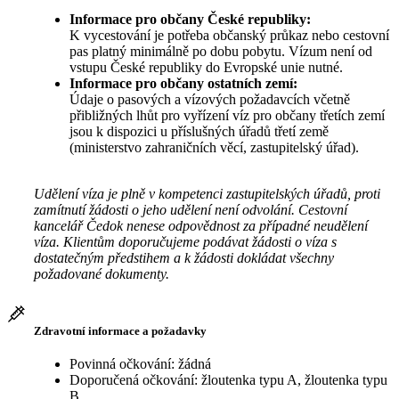
Informace pro občany České republiky:
K vycestování je potřeba občanský průkaz nebo cestovní
pas platný minimálně po dobu pobytu. Vízum není od
vstupu České republiky do Evropské unie nutné.
Informace pro občany ostatních zemí:
Údaje o pasových a vízových požadavcích včetně
přibližných lhůt pro vyřízení víz pro občany třetích zemí
jsou k dispozici u příslušných úřadů třetí země
(ministerstvo zahraničních věcí, zastupitelský úřad).
Udělení víza je plně v kompetenci zastupitelských úřadů, proti
zamítnutí žádosti o jeho udělení není odvolání. Cestovní
kancelář Čedok nenese odpovědnost za případné neudělení
víza. Klientům doporučujeme podávat žádosti o víza s
dostatečným předstihem a k žádosti dokládat všechny
požadované dokumenty.
Zdravotní informace a požadavky
Povinná očkování: žádná
Doporučená očkování: žloutenka typu A, žloutenka typu
B