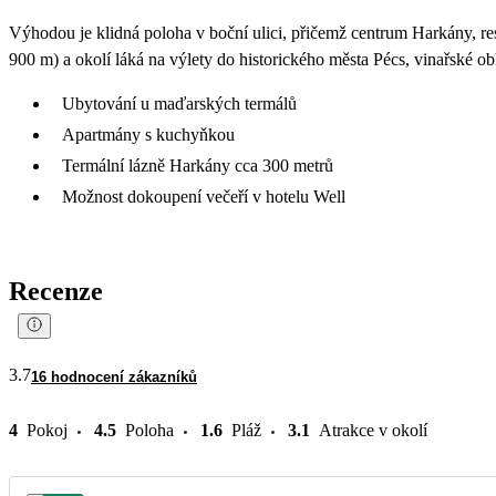
Výhodou je klidná poloha v boční ulici, přičemž centrum Harkány, re
900 m) a okolí láká na výlety do historického města Pécs, vinařské ob
Ubytování u maďarských termálů
Apartmány s kuchyňkou
Termální lázně Harkány cca 300 metrů
Možnost dokoupení večeří v hotelu Well
Recenze
3.7
16 hodnocení zákazníků
4
Pokoj
4.5
Poloha
1.6
Pláž
3.1
Atrakce v okolí