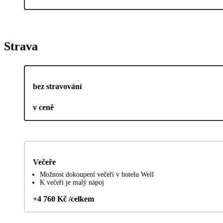
Strava
bez stravování
v ceně
Večeře
Možnost dokoupení večeří v hotelu Well
K večeři je malý nápoj
+4 760 Kč /celkem