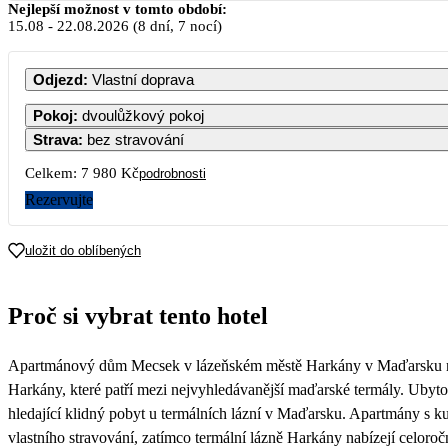
Srpen 
Nejlepší možnost v tomto období:
15.08
-
22.08.2026
(8 dní, 7 nocí)
PO
ÚT
ST
ČT
Odjezd
:
Vlastní doprava
Pokoj
:
dvoulůžkový pokoj
Strava
:
bez stravování
3
4
5
6
Celkem:
7 980 Kč
podrobnosti
Rezervujte
10
11
12
13
uložit do oblíbených
17
18
19
20
Proč si vybrat tento hotel
24
25
26
27
Apartmánový dům Mecsek v lázeňském městě Harkány v Maďarsku nabí
31
Harkány, které patří mezi nejvyhledávanější maďarské termály. Ubyto
hledající klidný pobyt u termálních lázní v Maďarsku. Apartmány s
vlastního stravování, zatímco termální lázně Harkány nabízejí celoroč