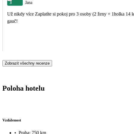
3
Jana
Už nikdy více Zaplatíte si pokoj pro 3 osoby (2 ženy + 1holka 14 le
gauč!
Zobrazit všechny recenze
Poloha hotelu
Vzdálenost
•
Praha: 750 km