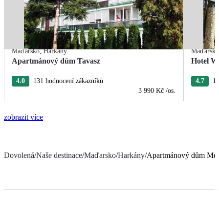
Maďarsko
,
Harkány
Maďarsk
Apartmánový dům Tavasz
Hotel We
4.0
131 hodnocení zákazníků
4.7
13
3 990 Kč
/os.
zobrazit více
Dovolená
/
Naše destinace
/
Maďarsko
/
Harkány
/
Apartmánový dům Me