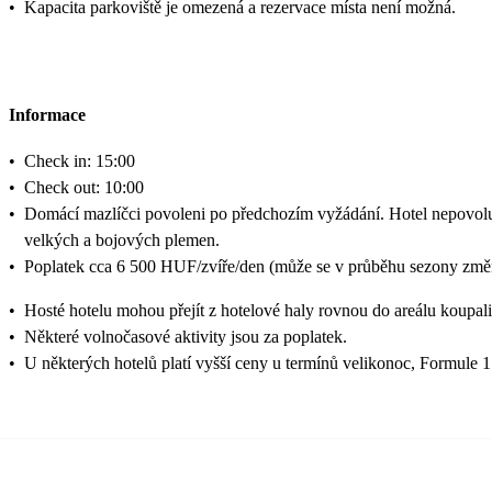
•
Kapacita parkoviště je omezená a rezervace místa není možná.
Informace
•
Check in: 15:00
•
Check out: 10:00
•
Domácí mazlíčci povoleni po předchozím vyžádání. Hotel nepovol
velkých a bojových plemen.
•
Poplatek cca 6 500 HUF/zvíře/den (může se v průběhu sezony změn
•
Hosté hotelu mohou přejít z hotelové haly rovnou do areálu koupali
•
Některé volnočasové aktivity jsou za poplatek.
•
U některých hotelů platí vyšší ceny u termínů velikonoc, Formule 1