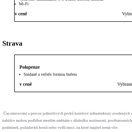
Wi-Fi
v ceně
Vybr
Strava
Polopenze
Snídaně a večeře formou bufetu
v ceně
Vybran
Čas stravování a provoz jednotlivých prvků hotelové infrastruktury uvedených 
nabídce mohou podléhat menším změnám v důsledku sezónnosti, povětrnostních
podmínek, požadavků hostů nebo vyšší moci, na které majitel nemá vliv.