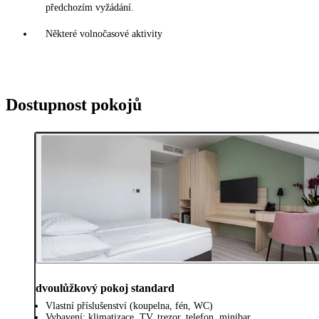
předchozím vyžádání.
Některé volnočasové aktivity
Dostupnost pokojů
dvoulůžkový pokoj standard
Vlastní příslušenství (koupelna, fén, WC)
Vybavení: klimatizace, TV, trezor, telefon, minibar