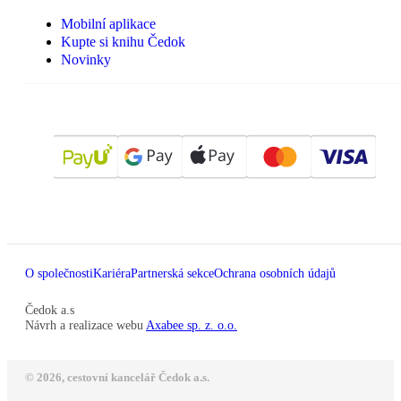
Mobilní aplikace
Kupte si knihu Čedok
Novinky
O společnosti
Kariéra
Partnerská sekce
Ochrana osobních údajů
Čedok a.s
Návrh a realizace webu
Axabee sp. z. o.o.
© 2026, cestovní kancelář Čedok a.s.