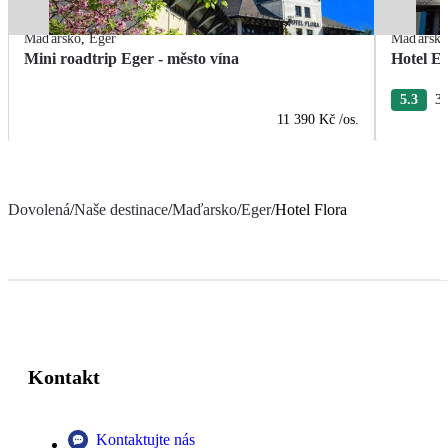
Maďarsko
,
Eger
Maďarsk
Mini roadtrip Eger - město vína
Hotel E
5.3
3 
11 390 Kč
/os.
Dovolená
/
Naše destinace
/
Maďarsko
/
Eger
/
Hotel Flora
Kontakt
Kontaktujte nás