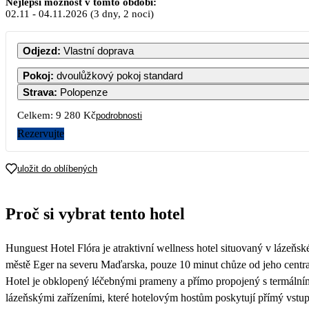
Nejlepší možnost v tomto období:
02.11
-
04.11.2026
(3 dny, 2 noci)
PO
ÚT
ST
ČT
PÁ
SO
NE
Odjezd
:
Vlastní doprava
1
Pokoj
:
dvoulůžkový pokoj standard
8 130
Strava
:
Polopenze
2
3
4
5
6
7
8
Celkem:
9 280 Kč
podrobnosti
4 640
4 640
4 640
4 640
4 640
4 640
4 640
Rezervujte
9
10
11
12
13
14
15
4 640
4 640
4 640
4 640
4 640
4 640
4 640
uložit do oblíbených
16
17
18
19
20
21
22
4 640
4 640
4 640
4 640
4 640
4 640
4 640
Proč si vybrat tento hotel
23
24
25
26
27
28
29
4 640
4 640
4 640
4 640
4 640
4 640
4 640
Hunguest Hotel Flóra je atraktivní wellness hotel situovaný v lázeňs
30
4 640
městě Eger na severu Maďarska, pouze 10 minut chůze od jeho centra
Hotel je obklopený léčebnými prameny a přímo propojený s termální
lázeňskými zařízeními, které hotelovým hostům poskytují přímý vstup