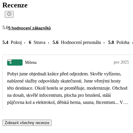
Recenze
5.6
5 hodnocení zákazníků
5.4
Pokoj
6
Strava
5.6
Hodnocení personálu
5.8
Poloha
pro 2025
6
Milena
Pobyt jsme objednali krátce před odjezdem. Skvěle vyřízeno,
nabízené služby odpovídaly skutečnosti. Jsme věrnými hosty
této destinace. Okolí hotelu se proměňuje, modernizuje. Obchod
na dosah, skvělé infocentrum, plocha pro bruslení, stálá
půjčovna kol a elektrokol, dětská herna, sauna, fitcentrum... V
porovnání s ČR je zde prioritou host.
Zobrazit všechny recenze