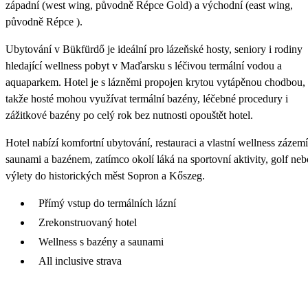
západní (west wing, původně Répce Gold) a východní (east wing,
původně Répce ).
Ubytování v Bükfürdő je ideální pro lázeňské hosty, seniory i rodiny
hledající wellness pobyt v Maďarsku s léčivou termální vodou a
aquaparkem. Hotel je s lázněmi propojen krytou vytápěnou chodbou,
takže hosté mohou využívat termální bazény, léčebné procedury i
zážitkové bazény po celý rok bez nutnosti opouštět hotel.
Hotel nabízí komfortní ubytování, restauraci a vlastní wellness zázemí
saunami a bazénem, zatímco okolí láká na sportovní aktivity, golf neb
výlety do historických měst Sopron a Kőszeg.
Přímý vstup do termálních lázní
Zrekonstruovaný hotel
Wellness s bazény a saunami
All inclusive strava