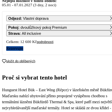
Nejlepší možnost v tomto období:
05.01
-
07.01.2027
(3 dny, 2 noci)
PO
ÚT
ST
ČT
PÁ
SO
NE
Odjezd
:
Vlastní doprava
1
2
3
Pokoj
:
dvoulůžkový pokoj Premium
Strava
:
All inclusive
4
5
6
7
8
9
10
Celkem:
12 600 Kč
podrobnosti
6 300
6 300
6 300
6 300
6 300
6 300
Rezervujte
11
12
13
14
15
16
17
6 300
6 300
6 300
6 300
6 300
6 300
6 300
uložit do oblíbených
18
19
20
21
22
23
24
6 300
6 300
6 300
6 300
6 300
6 300
6 300
Proč si vybrat tento hotel
25
26
27
28
29
30
31
6 300
6 300
6 300
6 300
6 300
6 300
6 300
Hunguest Hotel Bük – East Wing (Répce) v lázeňském městě Bükfür
Maďarsku nabízí ubytování přímo propojené vytápěnou chodbou s
termálními lázněmi Bükfürdő Thermal & Spa, které patří mezi největš
nejvyhledávanější maďarské termály. Hotel se skládá ze dvou křídel -