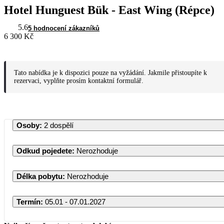
Hotel Hunguest Bük - East Wing (Répce)
5.6
5 hodnocení zákazníků
6 300 Kč
Tato nabídka je k dispozici pouze na vyžádání. Jakmile přistoupíte k
rezervaci, vyplňte prosím kontaktní formulář.
Osoby
:
2 dospělí
Odkud pojedete
:
Nerozhoduje
Délka pobytu
:
Nerozhoduje
Termín
:
05.01 - 07.01.2027
Leden 2027