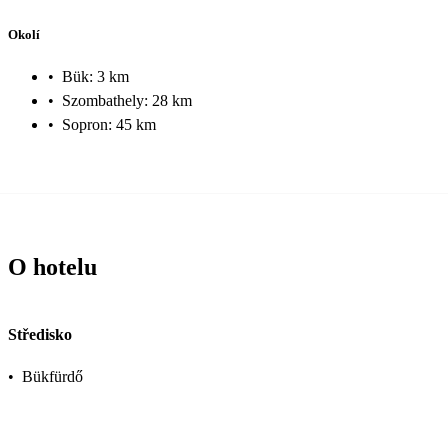
Okolí
•
Bük: 3 km
•
Szombathely: 28 km
•
Sopron: 45 km
O hotelu
Středisko
•
Bükfürdő