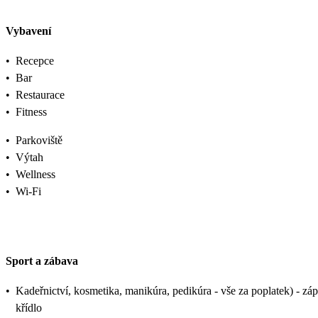
Vybavení
•
Recepce
•
Bar
•
Restaurace
•
Fitness
•
Parkoviště
•
Výtah
•
Wellness
•
Wi-Fi
Sport a zábava
•
Kadeřnictví, kosmetika, manikúra, pedikúra - vše za poplatek) - zá
křídlo