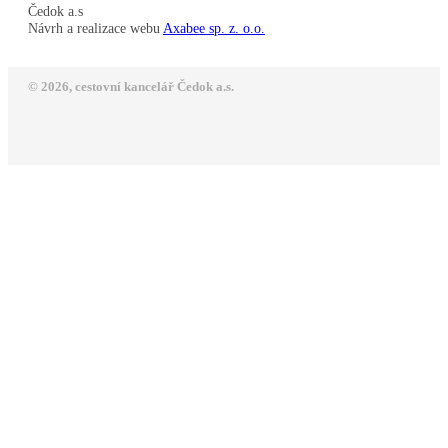
Čedok a.s
Návrh a realizace webu
Axabee sp. z. o.o.
© 2026, cestovní kancelář Čedok a.s.