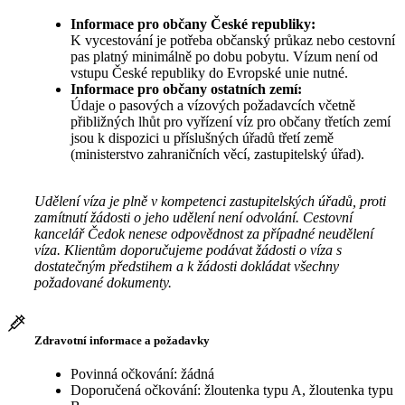
Informace pro občany České republiky:
K vycestování je potřeba občanský průkaz nebo cestovní
pas platný minimálně po dobu pobytu. Vízum není od
vstupu České republiky do Evropské unie nutné.
Informace pro občany ostatních zemí:
Údaje o pasových a vízových požadavcích včetně
přibližných lhůt pro vyřízení víz pro občany třetích zemí
jsou k dispozici u příslušných úřadů třetí země
(ministerstvo zahraničních věcí, zastupitelský úřad).
Udělení víza je plně v kompetenci zastupitelských úřadů, proti
zamítnutí žádosti o jeho udělení není odvolání. Cestovní
kancelář Čedok nenese odpovědnost za případné neudělení
víza. Klientům doporučujeme podávat žádosti o víza s
dostatečným předstihem a k žádosti dokládat všechny
požadované dokumenty.
Zdravotní informace a požadavky
Povinná očkování: žádná
Doporučená očkování: žloutenka typu A, žloutenka typu