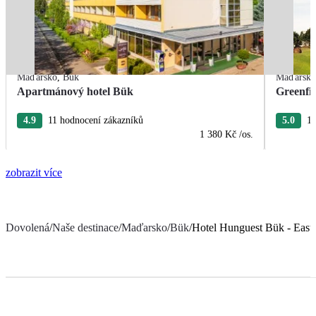
Maďarsko
,
Bük
Maďarsk
Apartmánový hotel Bük
Greenfie
4.9
11 hodnocení zákazníků
5.0
12
1 380 Kč
/os.
zobrazit více
Dovolená
/
Naše destinace
/
Maďarsko
/
Bük
/
Hotel Hunguest Bük - East