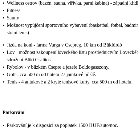
•
Wellness ostrov (bazén, sauna, vířivka, parní kabina) - západní kříd
•
Fitness
•
Sauny
•
Možnost vypůjčení sportovního vybavení (basketbal, fotbal, badmi
stolní tenis)
•
Jízda na koni - farma Varga v Csepreg, 10 km od Bükfürdó
•
Lov - možnost zakoupení loveckého lístu prostřednictvím Lovecké
sdružení Büki Csalitos
•
Rybolov - v blízkém Csepre a jezeře Boldogasszony.
•
Golf - cca 500 m od hotelu 27 jamkové hřiště.
•
Tenis - 4 antukové a 2 kryté tenisové kurty, cca 500 m od hotelu.
Parkování
•
Parkování je k dispozici za poplatek 1500 HUF/auto/noc.