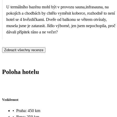
U termálního bazénu mohl být v provozu sauna,infrasauna, na
pokojích a chodbách by chtělo vyměnit koberce, rozhodně to není
hotel se 4 hvězdičkami. Dveře od balkonu se větrem otvíraly,
musela jsme je zatarasit. Jídlo výborné, jen jsem nepochopila, proč
dávali přípitek ráno a ne večer?
Zobrazit všechny recenze
Poloha hotelu
Vzdálenost
•
Praha: 450 km
•
Brno: 250 km