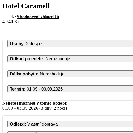
Hotel Caramell
4.7
9 hodnocení zákazníků
4 740 Kč
Osoby
:
2 dospělí
Odkud pojedete
:
Nerozhoduje
Délka pobytu
:
Nerozhoduje
Termín
:
01.09 - 03.09.2026
Září 2026
Nejlepší možnost v tomto období:
01.09
-
03.09.2026
(3 dny, 2 noci)
PO
ÚT
ST
ČT
PÁ
SO
NE
Odjezd
:
Vlastní doprava
1
2
3
4
5
6