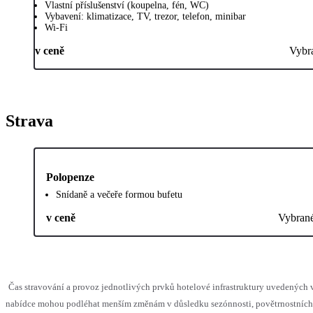
Vlastní příslušenství (koupelna, fén, WC)
Vybavení: klimatizace, TV, trezor, telefon, minibar
Wi-Fi
v ceně
Vybr
Strava
Polopenze
Snídaně a večeře formou bufetu
v ceně
Vybran
Čas stravování a provoz jednotlivých prvků hotelové infrastruktury uvedených 
nabídce mohou podléhat menším změnám v důsledku sezónnosti, povětrnostních