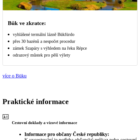
Bük ve zkratce:
vyhlášené termální lázně Bükfürdo
přes 30 bazénů a nespočet procedur
zámek Szapáry s výhledem na řeku Répce
odrazový můstek pro pěší výlety
více o Büku
Praktické informace
Cestovní doklady a vízové informace
Informace pro občany České republiky:
K vycestování je potřeba občanský průkaz nebo cestovní