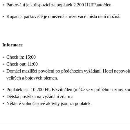
•
Parkování je k dispozici za poplatek 2 200 HUF/auto/den.
•
Kapacita parkoviště je omezená a rezervace místa není možná.
Informace
•
Check in: 15:00
•
Check out: 11:00
•
Domácí mazlíčci povoleni po předchozím vyžádání. Hotel nepovol
velkých a bojových plemen.
•
Poplatek cca 10 200 HUF/zvíře/den (může se v průběhu sezony zm
•
Dětská postýlka na vyžádání zdarma.
•
Některé volnočasové aktivity jsou za poplatek.