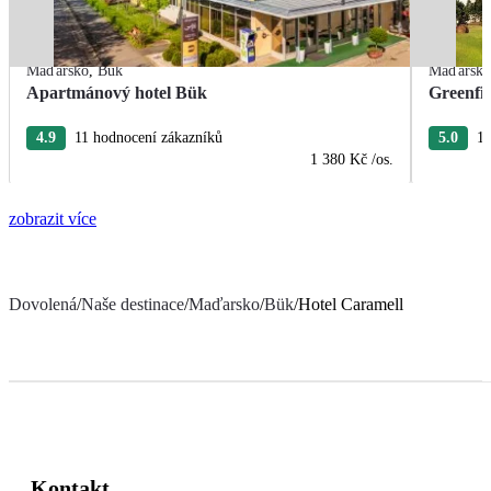
Maďarsko
,
Bük
Maďarsk
Apartmánový hotel Bük
Greenfie
4.9
11 hodnocení zákazníků
5.0
12
1 380 Kč
/os.
zobrazit více
Dovolená
/
Naše destinace
/
Maďarsko
/
Bük
/
Hotel Caramell
Kontakt