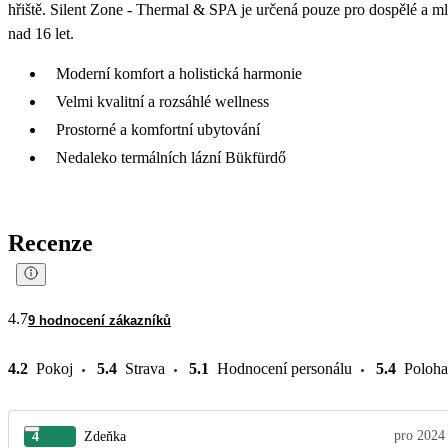
hřiště. Silent Zone - Thermal & SPA je určená pouze pro dospělé a m
nad 16 let.
Moderní komfort a holistická harmonie
Velmi kvalitní a rozsáhlé wellness
Prostorné a komfortní ubytování
Nedaleko termálních lázní Bükfürdő
Recenze
4.7
9 hodnocení zákazníků
4.2
Pokoj
5.4
Strava
5.1
Hodnocení personálu
5.4
Poloha
pro 2024
4
Zdeňka