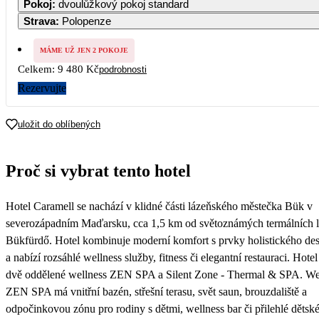
Pokoj
:
dvoulůžkový pokoj standard
4 740
4 740
4 740
4 740
4 740
4 740
Strava
:
Polopenze
7
8
9
10
11
12
13
4 740
4 740
4 740
4 740
MÁME UŽ JEN 2 POKOJE
Celkem:
9 480 Kč
podrobnosti
14
15
16
17
18
19
20
4 740
4 740
4 740
4 740
4 740
4 740
4 740
Rezervujte
21
22
23
24
25
26
27
4 740
4 740
4 740
4 740
uložit do oblíbených
28
29
30
4 740
4 740
4 740
Proč si vybrat tento hotel
Hotel Caramell se nachází v klidné části lázeňského městečka Bük v
severozápadním Maďarsku, cca 1,5 km od světoznámých termálních l
Bükfürdő. Hotel kombinuje moderní komfort s prvky holistického de
a nabízí rozsáhlé wellness služby, fitness či elegantní restauraci. Hote
dvě oddělené wellness ZEN SPA a Silent Zone - Thermal & SPA. We
ZEN SPA má vnitřní bazén, střešní terasu, svět saun, brouzdaliště a
odpočinkovou zónu pro rodiny s dětmi, wellness bar či přilehlé dětsk