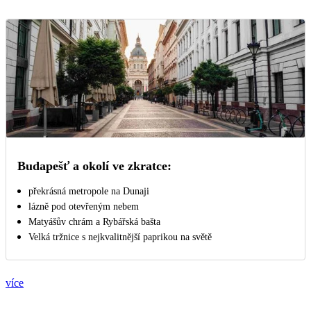
Budapešť a okolí ve zkratce:
překrásná metropole na Dunaji
lázně pod otevřeným nebem
Matyášův chrám a Rybářská bašta
Velká tržnice s nejkvalitnější paprikou na světě
více