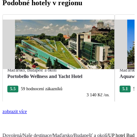
Podobné hotely v regionu
Maďarsko
,
Budapešť a okolí
Maďarsk
Portobello Wellness and Yacht Hotel
Aquawor
5.5
59 hodnocení zákazníků
5.1
50
3 140 Kč
/os.
zobrazit více
Dovolená
/
Naše destinace
/
Maďarsko
/
Budapešť a okolí
/
UP hotel Buda