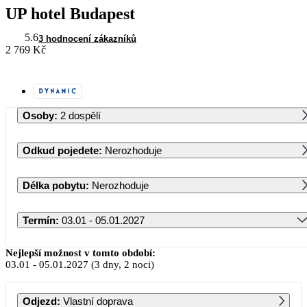
UP hotel Budapest
5.6
3 hodnocení zákazníků
2 769 Kč
Osoby
:
2 dospělí
Odkud pojedete
:
Nerozhoduje
Délka pobytu
:
Nerozhoduje
Termín
:
03.01 - 05.01.2027
Leden 2027
Nejlepší možnost v tomto období:
03.01
-
05.01.2027
(3 dny, 2 noci)
PO
ÚT
ST
ČT
PÁ
SO
NE
Odjezd
:
Vlastní doprava