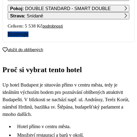
1
2
3
Pokoj
:
DOUBLE STANDARD - SMART DOUBLE
6 029
4 919
2 769
Strava
:
Snídaně
4
5
6
7
8
9
10
Celkem:
5 538 Kč
podrobnosti
2 769
2 769
2 769
2 849
2 929
2 849
2 769
Rezervujte
11
12
13
14
15
16
17
2 769
2 769
2 769
2 849
2 929
2 849
2 769
uložit do oblíbených
18
19
20
21
22
23
24
2 769
2 769
2 769
2 849
2 929
2 849
2 769
Proč si vybrat tento hotel
25
26
27
28
29
30
31
2 769
2 769
2 769
2 849
2 929
2 849
2 769
Up hotel Budapest je situován přímo v centru města, tedy je
ideálním výchozím bodem pro poznávání oblíbených atraktivit
Budapešti. V blízkosti se nachází např. ul. Andrássy, Teréz Korút,
náměstí Hrdinů, bazilika sv. Štěpána, budapešťský parlament a
mnoho dalších.
Hotel přímo v centru města.
Množství restaurací a barů v okolí.