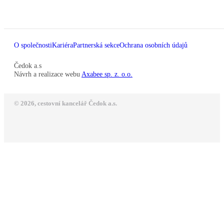
O společnosti
Kariéra
Partnerská sekce
Ochrana osobních údajů
Čedok a.s
Návrh a realizace webu
Axabee sp. z. o.o.
© 2026, cestovní kancelář Čedok a.s.