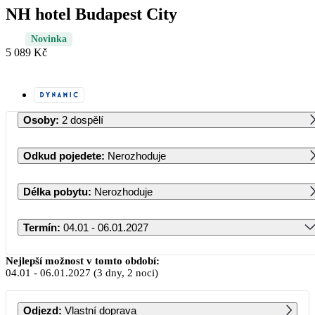
NH hotel Budapest City
Novinka
5 089 Kč
Osoby
:
2 dospělí
Odkud pojedete
:
Nerozhoduje
Délka pobytu
:
Nerozhoduje
Termín
:
04.01 - 06.01.2027
Leden 2027
Nejlepší možnost v tomto období:
04.01
-
06.01.2027
(3 dny, 2 noci)
PO
ÚT
ST
ČT
PÁ
SO
NE
Odjezd
:
Vlastní doprava