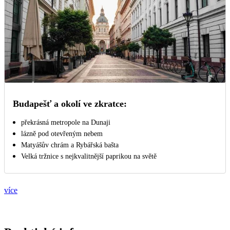
Budapešť a okolí ve zkratce:
překrásná metropole na Dunaji
lázně pod otevřeným nebem
Matyášův chrám a Rybářská bašta
Velká tržnice s nejkvalitnější paprikou na světě
více