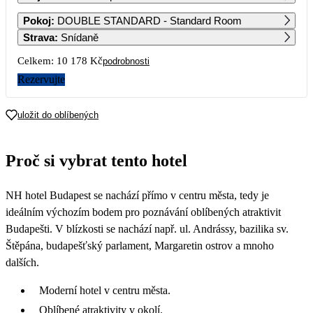
1
2
3
Pokoj
:
DOUBLE STANDARD - Standard Room
11 509
6 479
5 789
Strava
:
Snídaně
4
5
6
7
8
9
10
Celkem:
10 178 Kč
podrobnosti
5 089
5 089
5 089
5 089
5 089
5 089
5 089
Rezervujte
11
12
13
14
15
16
17
5 089
5 089
5 089
5 089
5 089
5 089
5 089
uložit do oblíbených
18
19
20
21
22
23
24
5 089
5 089
5 089
5 089
5 089
5 089
5 089
Proč si vybrat tento hotel
25
26
27
28
29
30
31
5 089
5 089
5 089
5 089
5 089
5 089
5 089
NH hotel Budapest se nachází přímo v centru města, tedy je
ideálním výchozím bodem pro poznávání oblíbených atraktivit
Budapešti. V blízkosti se nachází např. ul. Andrássy, bazilika sv.
Štěpána, budapešťský parlament, Margaretin ostrov a mnoho
dalších.
Moderní hotel v centru města.
Oblíbené atraktivity v okolí.