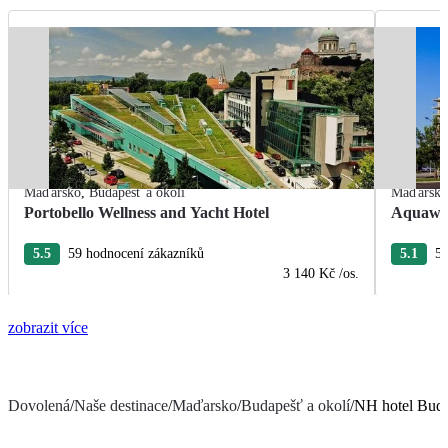
Maďarsko
,
Budapešť a okolí
Maďarsk
Portobello Wellness and Yacht Hotel
Aquawor
5.5
59 hodnocení zákazníků
5.1
50
3 140 Kč
/os.
zobrazit více
Dovolená
/
Naše destinace
/
Maďarsko
/
Budapešť a okolí
/
NH hotel Buda