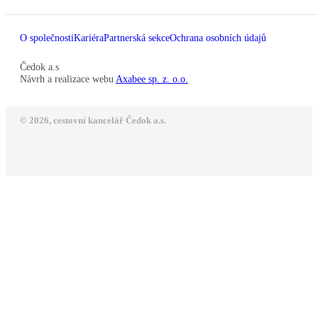
O společnosti
Kariéra
Partnerská sekce
Ochrana osobních údajů
Čedok a.s
Návrh a realizace webu
Axabee sp. z. o.o.
© 2026, cestovní kancelář Čedok a.s.