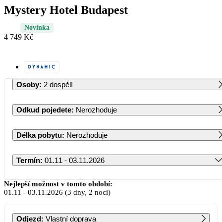
Mystery Hotel Budapest
Novinka
4 749 Kč
Osoby
:
2 dospělí
Odkud pojedete
:
Nerozhoduje
Délka pobytu
:
Nerozhoduje
Termín
:
01.11 - 03.11.2026
Listopad 2026
Nejlepší možnost v tomto období:
01.11
-
03.11.2026
(3 dny, 2 noci)
PO
ÚT
ST
ČT
PÁ
SO
NE
Odjezd
:
Vlastní doprava