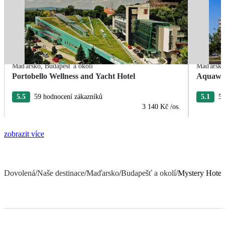
Maďarsko
,
Budapešť a okolí
Maďarsk
Portobello Wellness and Yacht Hotel
Aquawor
5.5
59 hodnocení zákazníků
5.1
50
3 140 Kč
/os.
zobrazit více
Dovolená
/
Naše destinace
/
Maďarsko
/
Budapešť a okolí
/
Mystery Hotel