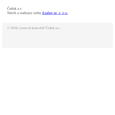
Čedok a.s
Návrh a realizace webu
Axabee sp. z. o.o.
© 2026, cestovní kancelář Čedok a.s.