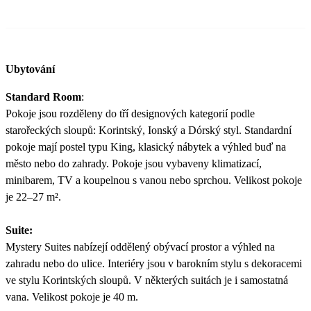
Ubytování
Standard Room
:
Pokoje jsou rozděleny do tří designových kategorií podle
starořeckých sloupů: Korintský, Ionský a Dórský styl. Standardní
pokoje mají postel typu King, klasický nábytek a výhled buď na
město nebo do zahrady. Pokoje jsou vybaveny klimatizací,
minibarem, TV a koupelnou s vanou nebo sprchou. Velikost pokoje
je 22–27 m².
Suite:
Mystery Suites nabízejí oddělený obývací prostor a výhled na
zahradu nebo do ulice. Interiéry jsou v barokním stylu s dekoracemi
ve stylu Korintských sloupů. V některých suitách je i samostatná
vana. Velikost pokoje je 40 m.