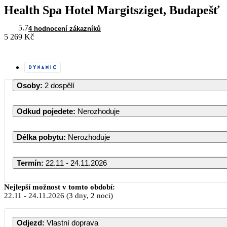
Health Spa Hotel Margitsziget, Budapešť
5.7
4 hodnocení zákazníků
5 269 Kč
Osoby
:
2 dospělí
Odkud pojedete
:
Nerozhoduje
Délka pobytu
:
Nerozhoduje
Termín
:
22.11 - 24.11.2026
Listopad 2026
Nejlepší možnost v tomto období:
22.11
-
24.11.2026
(3 dny, 2 noci)
PO
ÚT
ST
ČT
PÁ
SO
Odjezd
:
Vlastní doprava