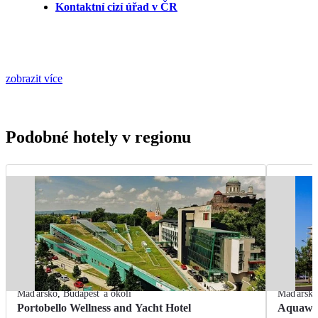
Kontaktní cizí úřad v ČR
zobrazit více
Podobné hotely v regionu
Maďarsko
,
Budapešť a okolí
Maďarsk
Portobello Wellness and Yacht Hotel
Aquawor