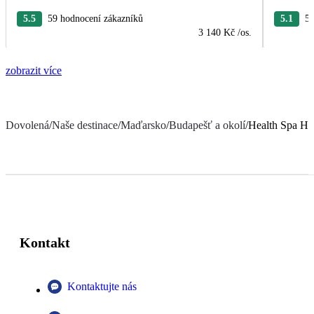
5.5
59 hodnocení zákazníků
5.1
50
3 140 Kč
/os.
zobrazit více
Dovolená
/
Naše destinace
/
Maďarsko
/
Budapešť a okolí
/
Health Spa Hot
Kontakt
Kontaktujte nás