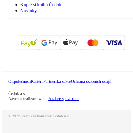
Kupte si knihu Čedok
Novinky
O společnosti
Kariéra
Partnerská sekce
Ochrana osobních údajů
Čedok a.s
Návrh a realizace webu
Axabee sp. z. o.o.
© 2026, cestovní kancelář Čedok a.s.