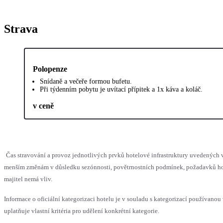
Strava
Polopenze
Snídaně a večeře formou bufetu.
Při týdenním pobytu je uvítací přípitek a 1x káva a koláč.
v ceně
Čas stravování a provoz jednotlivých prvků hotelové infrastruktury uvedených
menším změnám v důsledku sezónnosti, povětrnostních podmínek, požadavků hos
majitel nemá vliv.
Informace o oficiální kategorizaci hotelu je v souladu s kategorizací používanou
uplatňuje vlastní kritéria pro udělení konkrétní kategorie.