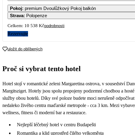
Pokoj
:
premium Dvoulůžkový Pokoj balkón
Strava
:
Polopenze
2
3
4
5
6
7
Celkem:
10 538 Kč
podrobnosti
5 909
5 909
5 909
5 909
5 909
5 909
Rezervujte
9
10
11
12
13
14
5 909
5 909
5 909
5 909
5 909
5 909
uložit do oblíbených
16
17
18
19
20
21
5 909
5 909
5 909
5 909
5 909
5 589
Proč si vybrat tento hotel
23
24
25
26
27
28
5 269
5 269
5 269
5 269
5 269
5 269
Hotel stojí v romantické zeleni Margaretina ostrova, v sousedství D
30
5 269
Margitsziget. Hotely jsou spolu propojeny podzemní chodbou a host
služby obou hotelů. Díky své poloze budete moci nerušeně odpočívat 
nedaleko živého centra maďarské metropole - cca 3 km. Mezi vybavení
wellness, fitness či moderní bar a restaurace.
Nejlepší léčebný hotel v centru Budapešti
Romantika a klid uprostřed čilého velkoměsta