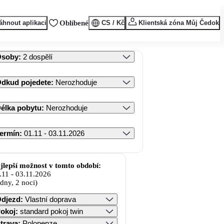
áhnout aplikaci
Oblíbené
CS / Kč
Klientská zóna Můj Čedok
Osoby
:
2 dospělí
dkud pojedete
:
Nerozhoduje
élka pobytu
:
Nerozhoduje
ermín
:
01.11 - 03.11.2026
jlepší možnost v tomto období:
.11
-
03.11.2026
 dny, 2 noci)
djezd
:
Vlastní doprava
okoj
:
standard pokoj twin
trava
:
Polopenze