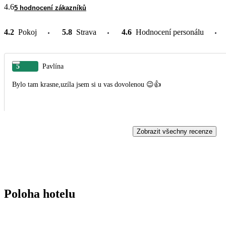
4.6
5 hodnocení zákazníků
4.2
Pokoj
5.8
Strava
4.6
Hodnocení personálu
5
Pavlína
Bylo tam krasne,uzíla jsem si u vas dovolenou 😉👍
Zobrazit všechny recenze
Poloha hotelu