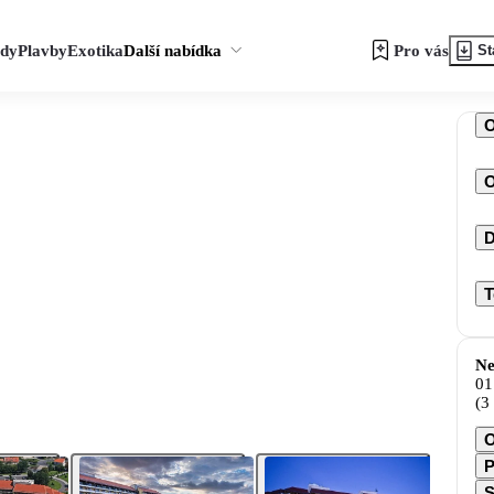
zdy
Plavby
Exotika
Další nabídka
Pro vás
St
O
D
T
Ne
01
(3
O
P
S