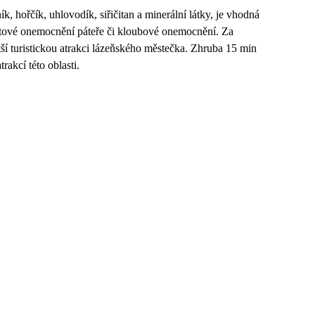
, hořčík, uhlovodík, siřičitan a minerální látky, je vhodná
tové onemocnění páteře či kloubové onemocnění. Za
ětší turistickou atrakci lázeňského městečka. Zhruba 15 min
rakcí této oblasti.