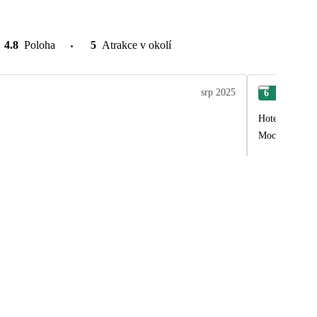
4.8
Poloha
5
Atrakce v okolí
srp 2025
6
Věr
Hotel se zastav
Moc jsme si to 