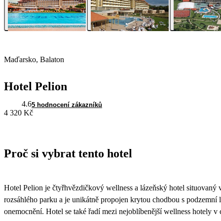
Maďarsko, Balaton
Hotel Pelion
4.6
5 hodnocení zákazníků
4 320 Kč
Proč si vybrat tento hotel
Hotel Pelion je čtyřhvězdičkový wellness a lázeňský hotel situovaný 
rozsáhlého parku a je unikátně propojen krytou chodbou s podzemní léči
onemocnění. Hotel se také řadí mezi nejoblíbenější wellness hotely 