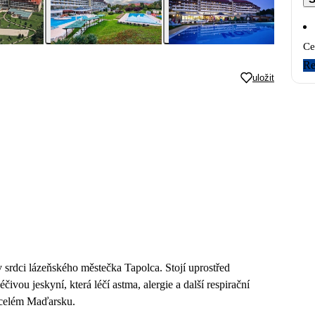
Ce
Re
uložit
v srdci lázeňského městečka Tapolca. Stojí uprostřed
vou jeskyní, která léčí astma, alergie a další respirační
v celém Maďarsku.