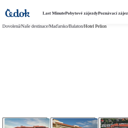
Last Minute
Pobytové zájezdy
Poznávací záje
více fotografií (18)
Dovolená
/
Naše destinace
/
Maďarsko
/
Balaton
/
Hotel Pelion