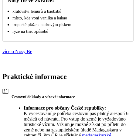
Nosy Be ve zkratce:
království lemurů a baobabů
místo, kde voní vanilka a kakao
tropické pláže s pudrovým pískem
rýže na tisíc způsobů
více o Nosy Be
Praktické informace
Cestovní doklady a vízové informace
Informace pro občany České republiky:
K vycestování je potřeba cestovní pas platný alespoň 6
měsíců od návratu. Pro vstup do země je vyžadováno
turistické vízum. Vízum je možné získat po příletu do
země nebo na zastupitelském úřadě Madagaskaru v
zahraničí. Pro ČR je příslušné
madagaskarské