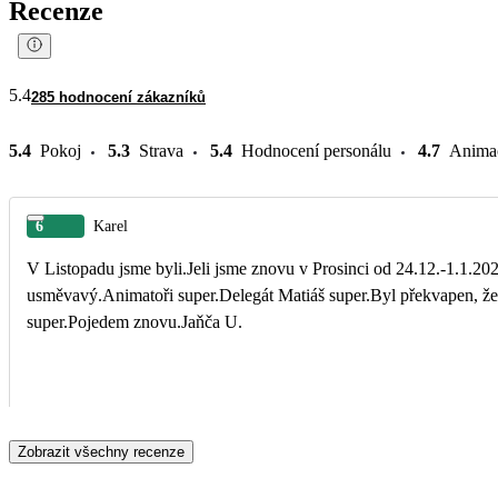
Recenze
5.4
285 hodnocení zákazníků
5.4
Pokoj
5.3
Strava
5.4
Hodnocení personálu
4.7
Anima
6
Karel
V Listopadu jsme byli.Jeli jsme znovu v Prosinci od 24.12.-1.1.20
usměvavý.Animatoři super.Delegát Matiáš super.Byl překvapen, že n
super.Pojedem znovu.Jaňča U.
Zobrazit všechny recenze