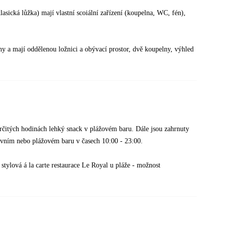
asická lůžka) mají vlastní scoiální zařízení (koupelna, WC, fén),
eny a mají oddělenou ložnici a obývací prostor, dvě koupelny, výhled
rčitých hodinách lehký snack v plážovém baru. Dále jsou zahrnuty
lavním nebo plážovém baru v časech 10:00 - 23:00.
 stylová á la carte restaurace Le Royal u pláže - možnost