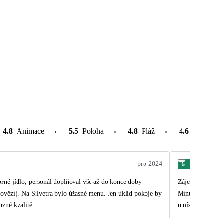
4.8
Animace
5.5
Poloha
4.8
Pláž
4.6
Atrakce
pro 2024
6
Len
orné jídlo, personál doplňoval vše až do konce doby
Zájezd splnil 
hovězí). Na Silvetra bylo úžasné menu. Jen úklid pokoje by
Mínusy-letiště
ůzné kvalitě.
umístění pokoj