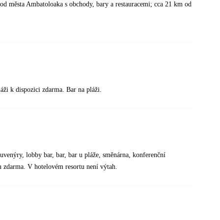
m od města Ambatoloaka s obchody, bary a restauracemi; cca 21 km od
áži k dispozici zdarma. Bar na pláži.
suvenýry, lobby bar, bar, bar u pláže, směnárna, konferenční
nu zdarma. V hotelovém resortu není výtah.