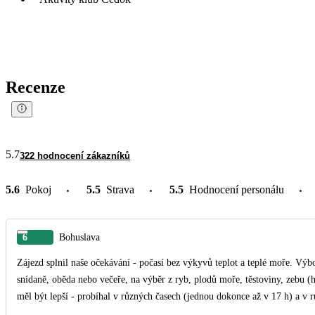
Recenze
5.7
322 hodnocení zákazníků
5.6
Pokoj
5.5
Strava
5.5
Hodnocení personálu
6
Bohuslava
Zájezd splnil naše očekávání - počasí bez výkyvů teplot a teplé moře. Výb
snídaně, oběda nebo večeře, na výběr z ryb, plodů moře, těstoviny, zebu (
měl být lepší - probíhal v různých časech (jednou dokonce až v 17 h) a v r