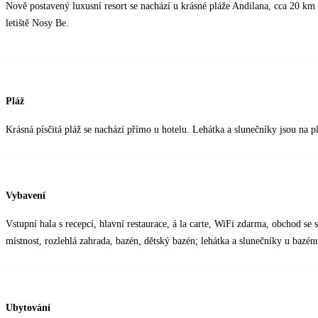
Nově postavený luxusní resort se nachází u krásné pláže Andilana, cca 20 k
letiště Nosy Be.
Pláž
Krásná písčitá pláž se nachází přímo u hotelu. Lehátka a slunečníky jsou na pl
Vybavení
Vstupní hala s recepcí, hlavní restaurace, á la carte, WiFi zdarma, obchod se 
místnost, rozlehlá zahrada, bazén, dětský bazén; lehátka a slunečníky u bazé
Ubytování