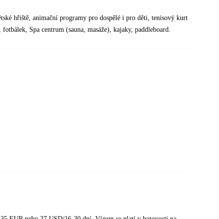
ětské hřiště, animační programy pro dospělé i pro děti, tenisový kurt
 fotbálek, Spa centrum (sauna, masáže), kajaky, paddleboard.
 35 EUR nebo 37 USD/16-30 dní. Vízum se platí v hotovosti na