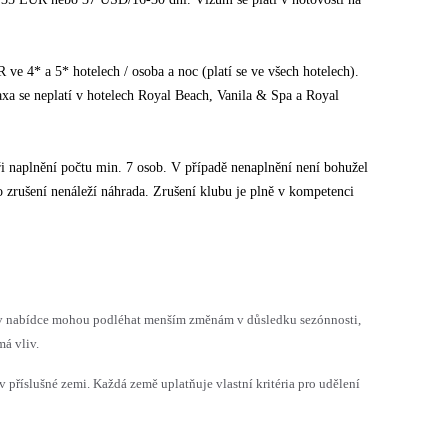
e 4* a 5* hotelech / osoba a noc (platí se ve všech hotelech).
taxa se neplatí v hotelech Royal Beach, Vanila & Spa a Royal
ři naplnění počtu min. 7 osob. V případě nenaplnění není bohužel
o zrušení nenáleží náhrada. Zrušení klubu je plně v kompetenci
h v nabídce mohou podléhat menším změnám v důsledku sezónnosti,
á vliv.
v příslušné zemi. Každá země uplatňuje vlastní kritéria pro udělení