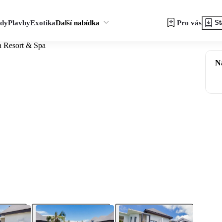
zdy
Plavby
Exotika
Další nabídka
Pro vás
St
a Resort & Spa
N