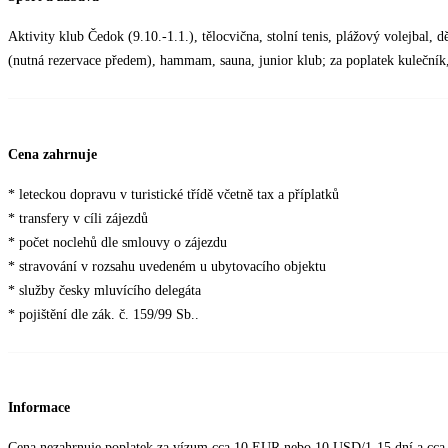
Aktivity klub Čedok (9.10.-1.1.), tělocvična, stolní tenis, plážový volejbal, d
(nutná rezervace předem), hammam, sauna, junior klub; za poplatek kulečník,
Cena zahrnuje
* leteckou dopravu v turistické třídě včetně tax a příplatků
* transfery v cíli zájezdů
* počet noclehů dle smlouvy o zájezdu
* stravování v rozsahu uvedeném u ubytovacího objektu
* služby česky mluvícího delegáta
* pojištění dle zák. č. 159/99 Sb..
Informace
Cena nezahrnuje poplatek za vízum cca 10 EUR nebo 10 USD/1-15 dní a cca