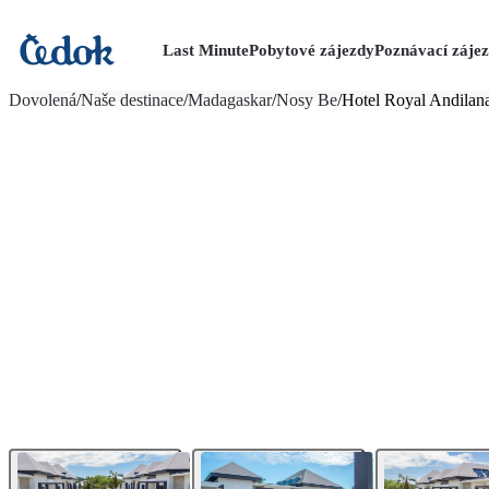
Last Minute
Pobytové zájezdy
Poznávací záje
více fotografií (78)
Dovolená
/
Naše destinace
/
Madagaskar
/
Nosy Be
/
Hotel Royal Andilan