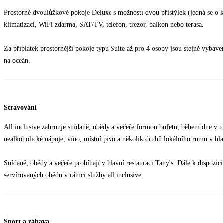
Prostorné dvoulůžkové pokoje Deluxe s možností dvou přistýlek (jedná se o kl
klimatizaci, WiFi zdarma, SAT/TV, telefon, trezor, balkon nebo terasa.
Za příplatek prostornější pokoje typu Suite až pro 4 osoby jsou stejně vybav
na oceán.
Stravování
All inclusive zahrnuje snídaně, obědy a večeře formou bufetu, během dne v u
nealkoholické nápoje, víno, místní pivo a několik druhů lokálního rumu v h
Snídaně, obědy a večeře probíhají v hlavní restauraci Tany's. Dále k dispozici
servírovaných obědů v rámci služby all inclusive.
Sport a zábava