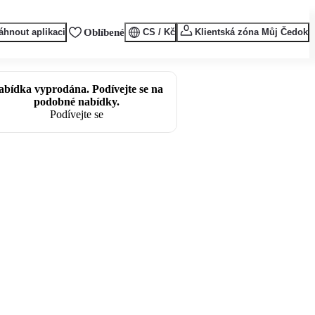
áhnout aplikaci
Oblíbené
CS / Kč
Klientská zóna Můj Čedok
abídka vyprodána. Podívejte se na
podobné nabídky.
Podívejte se