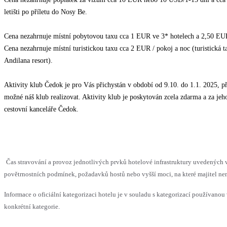
letišti po příletu do Nosy Be.
Cena nezahrnuje místní pobytovou taxu cca 1 EUR ve 3* hotelech a 2,50 EUR v
Cena nezahrnuje místní turistickou taxu cca 2 EUR / pokoj a noc (turistická 
Andilana resort).
Aktivity klub Čedok je pro Vás přichystán v období od 9.10. do 1.1. 2025, p
možné náš klub realizovat. Aktivity klub je poskytován zcela zdarma a za jeh
cestovní kanceláře Čedok.
Čas stravování a provoz jednotlivých prvků hotelové infrastruktury uvedenýc
povětrnostních podmínek, požadavků hostů nebo vyšší moci, na které majitel nem
Informace o oficiální kategorizaci hotelu je v souladu s kategorizací používanou 
konkrétní kategorie.