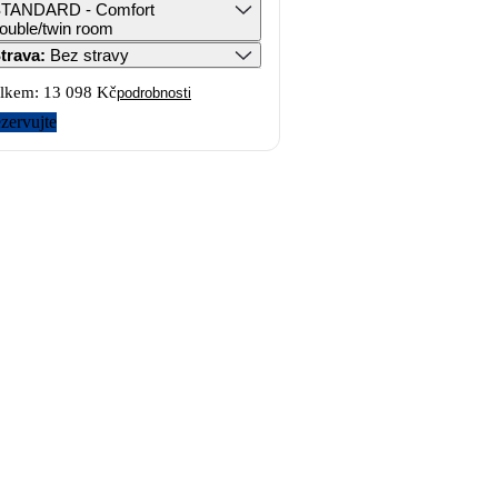
TANDARD - Comfort
ouble/twin room
trava
:
Bez stravy
lkem:
13 098 Kč
podrobnosti
zervujte