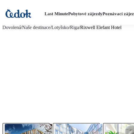
Last Minute
Pobytové zájezdy
Poznávací záje
více fotografií (8)
Dovolená
/
Naše destinace
/
Lotyšsko
/
Riga
/
Rixwell Elefant Hotel