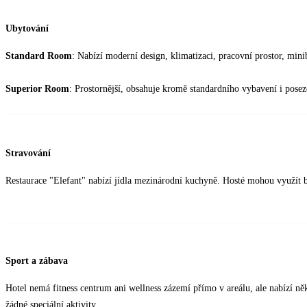
Ubytování
Standard Room
: Nabízí moderní design, klimatizaci, pracovní prostor, mini
Superior Room
: Prostornější, obsahuje kromě standardního vybavení i posez
Stravování
Restaurace "Elefant" nabízí jídla mezinárodní kuchyně. Hosté mohou využít 
Sport a zábava
Hotel nemá fitness centrum ani wellness zázemí přímo v areálu, ale nabízí něk
žádné speciální aktivity.