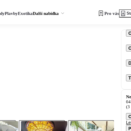
zdy
Plavby
Exotika
Další nabídka
Pro vás
St
O
D
T
Ne
04
(3
O
Le
P