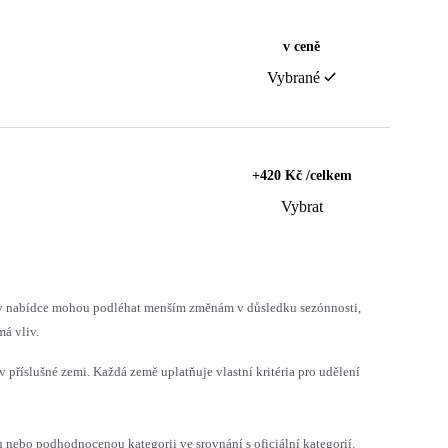
v ceně
Vybrané
+420 Kč /celkem
Vybrat
h v nabídce mohou podléhat menším změnám v důsledku sezónnosti,
á vliv.
v příslušné zemi. Každá země uplatňuje vlastní kritéria pro udělení
ebo podhodnocenou kategorii ve srovnání s oficiální kategorií.