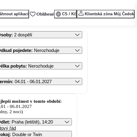
áhnout aplikaci
Oblíbené
CS / Kč
Klientská zóna Můj Čedok
Osoby
:
2 dospělí
dkud pojedete
:
Nerozhoduje
élka pobytu
:
Nerozhoduje
ermín
:
04.01 - 06.01.2027
jlepší možnost v tomto období:
.01
-
06.01.2027
 dny, 2 noci)
dlet
:
Praha (letiště), 14:20
tový řád
okoj
:
Double or Twin