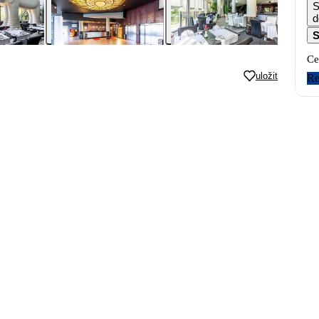
S
d
S
Ce
uložit
Re