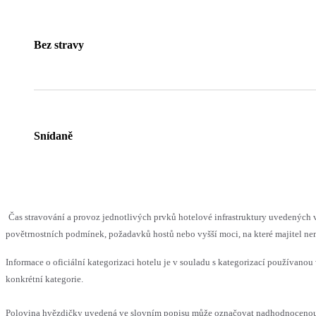
Bez stravy
Snídaně
Čas stravování a provoz jednotlivých prvků hotelové infrastruktury uvedenýc
povětrnostních podmínek, požadavků hostů nebo vyšší moci, na které majitel nem
Informace o oficiální kategorizaci hotelu je v souladu s kategorizací používanou 
konkrétní kategorie.
Polovina hvězdičky uvedená ve slovním popisu může označovat nadhodnocenou n