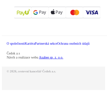
O společnosti
Kariéra
Partnerská sekce
Ochrana osobních údajů
Čedok a.s
Návrh a realizace webu
Axabee sp. z. o.o.
© 2026, cestovní kancelář Čedok a.s.