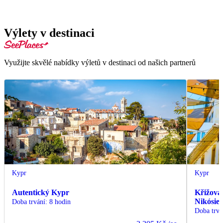
Výlety v destinaci
Využijte skvělé nabídky výletů v destinaci od našich partnerů
Kypr
Kypr
Autentický Kypr
Křižovat
Nikósie 
Doba trvání
:
8 hodin
Doba trvá