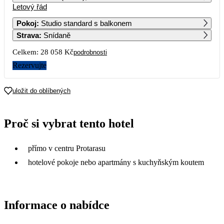
Letový řád
1
2
3
4
15 429
Pokoj
:
Studio standard s balkonem
Strava
:
Snídaně
5
6
7
8
9
10
11
14 309
15 109
22 969
22 059
Celkem:
28 058 Kč
podrobnosti
12
13
14
15
16
17
18
Rezervujte
16 009
17 009
14 459
15 669
14 029
22 969
28 629
19
20
21
22
23
24
25
uložit do oblíbených
15 349
26 939
31 289
26
27
28
29
30
31
Proč si vybrat tento hotel
25 539
22 989
přímo v centru Protarasu
hotelové pokoje nebo apartmány s kuchyňským koutem
Informace o nabídce