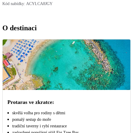
Kód nabídky:
ACYLCA8JGY
O destinaci
Protaras ve zkratce:
skvělá volba pro rodiny s dětmi
pomalý sestup do moře
tradiční taverny i rybí restaurace
zasloužené populární pláž Fig Tree Bay