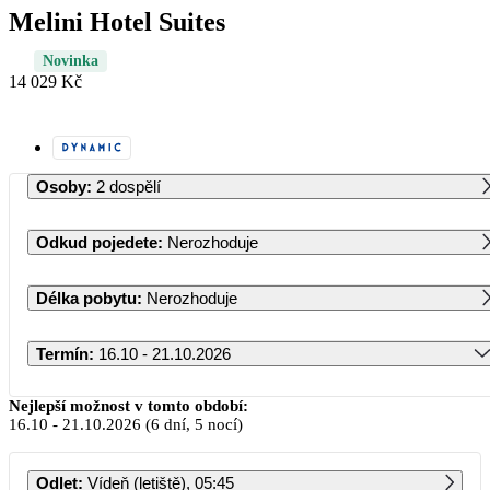
Melini Hotel Suites
Novinka
14 029 Kč
Osoby
:
2 dospělí
Odkud pojedete
:
Nerozhoduje
Délka pobytu
:
Nerozhoduje
Termín
:
16.10 - 21.10.2026
Říjen 2026
Nejlepší možnost v tomto období:
16.10
-
21.10.2026
(6 dní, 5 nocí)
PO
ÚT
ST
ČT
PÁ
SO
NE
Odlet
:
Vídeň (letiště), 05:45