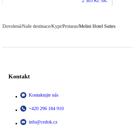
2 305 Kč
/os.
Dovolená
/
Naše destinace
/
Kypr
/
Protaras
/
Melini Hotel Suites
Kontakt
Kontaktujte nás
+420 296 184 910
info@cedok.cz