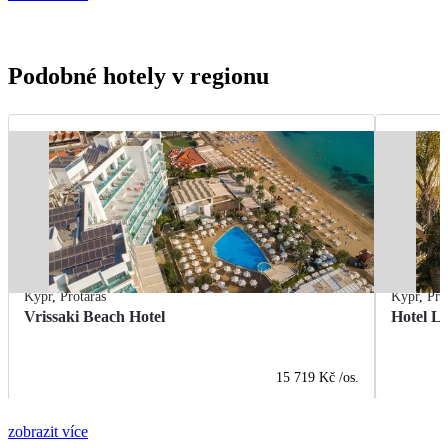
Podobné hotely v regionu
Kypr
,
Protaras
Kypr
,
Pro
Vrissaki Beach Hotel
Hotel L
15 719 Kč
/os.
zobrazit více