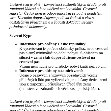
Udělení víza je plně v kompetenci zastupitelských úřadů, proti
zamítnutí žádosti o jeho udělení není odvolání. Cestovní
kancelář Čedok nenese odpovědnost za případné neudělení
víza. Klientům doporučujeme podávat žádosti o víza s
dostatečným předstihem a k žádosti dokládat všechny
požadované dokumenty.
Severní Kypr
Informace pro občany České republiky:
K vycestování je potřeba občanský průkaz nebo cestovní
pas platný minimálně po dobu pobytu.
S ohledem na
situaci v zemi však doporučujeme cestovat na
cestovní pas.
Vízum není nutné pro turistický pobyt kratší než 30 dní.
Informace pro občany ostatních zemí:
Údaje o pasových a vízových požadavcích včetně
přibližných lhůt pro vyřízení víz pro občany třetích zemí
jsou k dispozici u příslušných úřadů třetí země
(ministerstvo zahraničních věcí, zastupitelský úřad).
Udělení víza je plně v kompetenci zastupitelských úřadů, proti
zamítnutí žádosti o jeho udělení není odvolání. Cestovní
kancelář Čedok nenese odpovědnost za případné neudělení