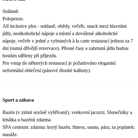
Snídaně.
Polopenze.
All inclusive plus - snídaně, obědy, večeře, snack mezi hlavními
jídly, nealkoholické nápoje a místní a dovážené alkoholické
nápoje, večeře v jedné z vybraných à la carte restaurací jednou za 7
dní (nutná dřívější rezervace). Přesné časy a zahrnutá jídla budou
hostům sděleny při příjezdu.
Pro vstup do některých restaurací je požadováno elegantní
neformální oblečení (pánové dlouhé kalhoty).
Sport a zábava
Bazén (v zimní sezóně vyhřívaný), venkovní jacuzzi. Slunečníky a
lehátka u bazénů zdarma.
SPA centrum: zdarma: krytý bazén, fitness, sauna, pára; za poplatek:
masáže.