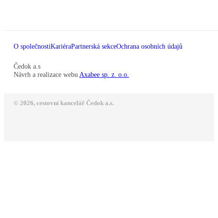
O společnosti
Kariéra
Partnerská sekce
Ochrana osobních údajů
Čedok a.s
Návrh a realizace webu
Axabee sp. z. o.o.
© 2026, cestovní kancelář Čedok a.s.