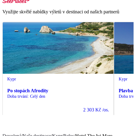
Využijte skvělé nabídky výletů v destinaci od našich partnerů
Kypr
Kypr
Po stopách Afrodity
Plavba 
Doba trvání
:
Celý den
Doba trvá
2 303 Kč
/os.
Dovolená
/
Naše destinace
/
Kypr
/
Pafos
/
Hotel The Ivi Mare