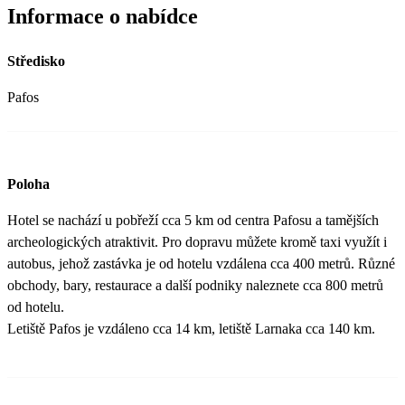
Informace o nabídce
Středisko
Pafos
Poloha
Hotel se nachází u pobřeží cca 5 km od centra Pafosu a tamějších
archeologických atraktivit. Pro dopravu můžete kromě taxi využít i
autobus, jehož zastávka je od hotelu vzdálena cca 400 metrů. Různé
obchody, bary, restaurace a další podniky naleznete cca 800 metrů
od hotelu.
Letiště Pafos je vzdáleno cca 14 km, letiště Larnaka cca 140 km.