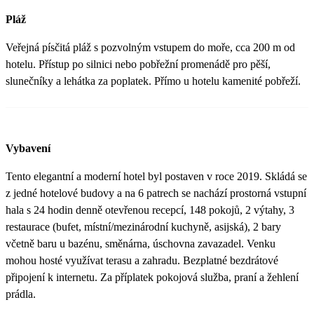
Pláž
Veřejná písčitá pláž s pozvolným vstupem do moře, cca 200 m od
hotelu. Přístup po silnici nebo pobřežní promenádě pro pěší,
slunečníky a lehátka za poplatek. Přímo u hotelu kamenité pobřeží.
Vybavení
Tento elegantní a moderní hotel byl postaven v roce 2019. Skládá se
z jedné hotelové budovy a na 6 patrech se nachází prostorná vstupní
hala s 24 hodin denně otevřenou recepcí, 148 pokojů, 2 výtahy, 3
restaurace (bufet, místní/mezinárodní kuchyně, asijská), 2 bary
včetně baru u bazénu, směnárna, úschovna zavazadel. Venku
mohou hosté využívat terasu a zahradu. Bezplatné bezdrátové
připojení k internetu. Za příplatek pokojová služba, praní a žehlení
prádla.