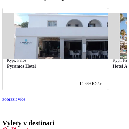
Kypr
,
Pafos
Kypr
,
Paf
Pyramos Hotel
Hotel A
14 389 Kč
/os.
zobrazit více
Výlety v destinaci