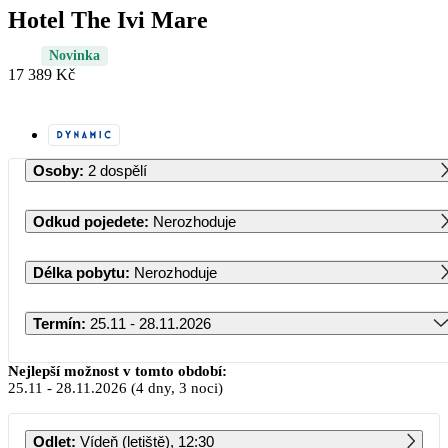
Hotel The Ivi Mare
Novinka
17 389 Kč
Osoby
:
2 dospělí
Odkud pojedete
:
Nerozhoduje
Délka pobytu
:
Nerozhoduje
Termín
:
25.11 - 28.11.2026
Listopad 2026
Nejlepší možnost v tomto období:
25.11
-
28.11.2026
(4 dny, 3 noci)
PO
ÚT
ST
ČT
PÁ
SO
NE
Odlet
:
Vídeň (letiště), 12:30