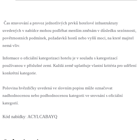
Čas stravování a provoz jednotlivých prvků hotelové infrastruktury
uvedených v nabídce mohou podléhat menším změnám v důsledku sezónnosti,
povětrnostních podmínek, požadavků hostů nebo vyšší moci, na které majitel
nemá vliv.
Informace o oficiální kategorizaci hotelu je v souladu s kategorizací
používanou v příslušné zemi. Každá země uplatňuje vlastní kritéria pro udělení
konkrétní kategorie.
Polovina hvězdičky uvedená ve slovním popisu může označovat
nadhodnocenou nebo podhodnocenou kategorii ve srovnání s oficiální
kategorií.
Kód nabídky:
ACYLCABAYQ