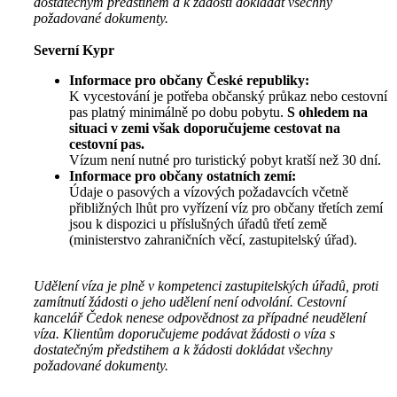
dostatečným předstihem a k žádosti dokládat všechny
požadované dokumenty.
Severní Kypr
Informace pro občany České republiky:
K vycestování je potřeba občanský průkaz nebo cestovní
pas platný minimálně po dobu pobytu.
S ohledem na
situaci v zemi však doporučujeme cestovat na
cestovní pas.
Vízum není nutné pro turistický pobyt kratší než 30 dní.
Informace pro občany ostatních zemí:
Údaje o pasových a vízových požadavcích včetně
přibližných lhůt pro vyřízení víz pro občany třetích zemí
jsou k dispozici u příslušných úřadů třetí země
(ministerstvo zahraničních věcí, zastupitelský úřad).
Udělení víza je plně v kompetenci zastupitelských úřadů, proti
zamítnutí žádosti o jeho udělení není odvolání. Cestovní
kancelář Čedok nenese odpovědnost za případné neudělení
víza. Klientům doporučujeme podávat žádosti o víza s
dostatečným předstihem a k žádosti dokládat všechny
požadované dokumenty.