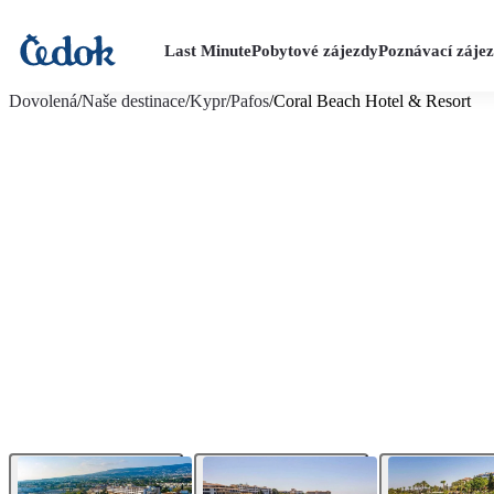
Last Minute
Pobytové zájezdy
Poznávací záje
více fotografií (30)
Dovolená
/
Naše destinace
/
Kypr
/
Pafos
/
Coral Beach Hotel & Resort