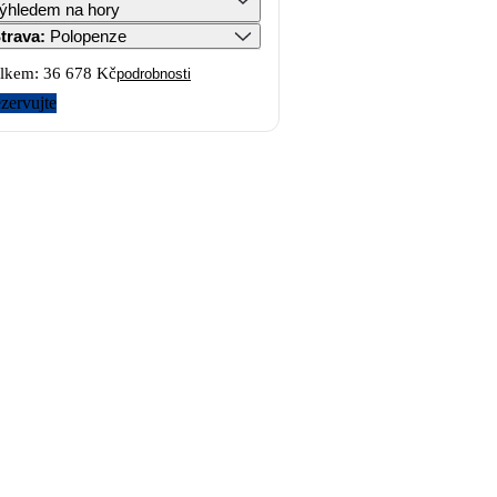
ýhledem na hory
trava
:
Polopenze
lkem:
36 678 Kč
podrobnosti
zervujte