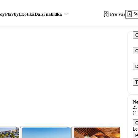
zdy
Plavby
Exotika
Další nabídka
Pro vás
St
O
D
T
Ne
25
(4
O
Le
P