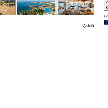
v
S
Ce
Re
uložit