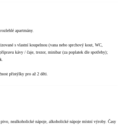
 rozlehlé apartmány.
atizované s vlastní koupelnou (vana nebo sprchový kout, WC,
přípravu kávy / čaje, trezor, minibar (za poplatek dle spotřeby);
k.
nost přistýlky pro až 2 děti.
, pivo, nealkoholické nápoje, alkoholické nápoje místní výroby. Časy