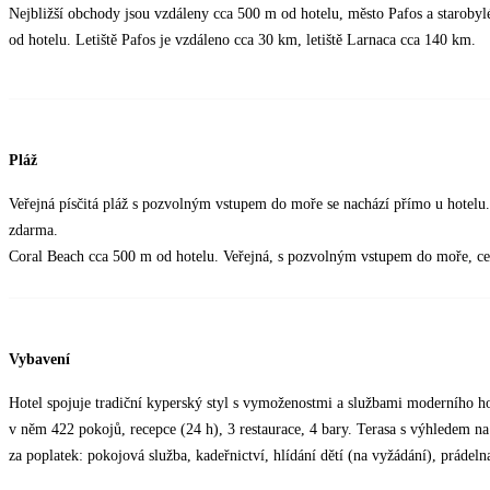
Nejbližší obchody jsou vzdáleny cca 500 m od hotelu, město Pafos a starobyl
od hotelu. Letiště Pafos je vzdáleno cca 30 km, letiště Larnaca cca 140 km.
Pláž
Veřejná písčitá pláž s pozvolným vstupem do moře se nachází přímo u hotelu. 
zdarma.
Coral Beach cca 500 m od hotelu. Veřejná, s pozvolným vstupem do moře, cer
Vybavení
Hotel spojuje tradiční kyperský styl s vymoženostmi a službami moderního ho
v něm 422 pokojů, recepce (24 h), 3 restaurace, 4 bary. Terasa s výhledem na 
za poplatek: pokojová služba, kadeřnictví, hlídání dětí (na vyžádání), prádeln