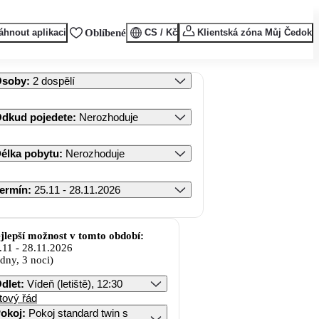
áhnout aplikaci
Oblíbené
CS / Kč
Klientská zóna Můj Čedok
Osoby
:
2 dospělí
dkud pojedete
:
Nerozhoduje
élka pobytu
:
Nerozhoduje
ermín
:
25.11 - 28.11.2026
jlepší možnost v tomto období:
.11
-
28.11.2026
 dny, 3 noci)
dlet
:
Vídeň (letiště), 12:30
tový řád
okoj
:
Pokoj standard twin s