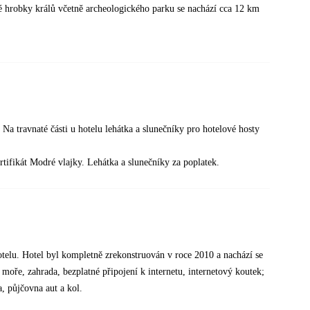
é hrobky králů včetně archeologického parku se nachází cca 12 km
Na travnaté části u hotelu lehátka a slunečníky pro hotelové hosty
tifikát Modré vlajky. Lehátka a slunečníky za poplatek.
telu. Hotel byl kompletně zrekonstruován v roce 2010 a nachází se
moře, zahrada, bezplatné připojení k internetu, internetový koutek;
a, půjčovna aut a kol.