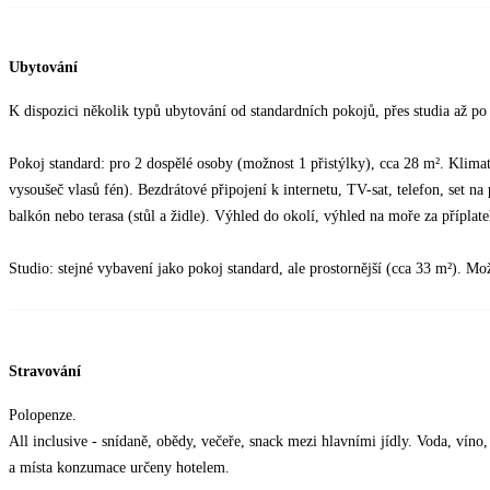
Ubytování
K dispozici několik typů ubytování od standardních pokojů, přes studia až po
Pokoj standard: pro 2 dospělé osoby (možnost 1 přistýlky), cca 28 m². Klim
vysoušeč vlasů fén). Bezdrátové připojení k internetu, TV-sat, telefon, set na 
balkón nebo terasa (stůl a židle). Výhled do okolí, výhled na moře za příplate
Studio: stejné vybavení jako pokoj standard, ale prostornější (cca 33 m²). Mož
Stravování
Polopenze.
All inclusive - snídaně, obědy, večeře, snack mezi hlavními jídly. Voda, víno
a místa konzumace určeny hotelem.