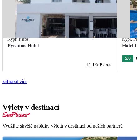
Kypr
,
Pafos
Kypr
,
Paf
Pyramos Hotel
Hotel L
5.0
8 
14 379 Kč
/os.
zobrazit více
Výlety v destinaci
Využijte skvělé nabídky výletů v destinaci od našich partnerů