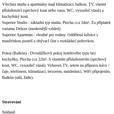
Všechna studia a apartmány mají klimatizaci, balkon, TV, vlastní
příslušenství (sprchový kout nebo vana, WC; vysoušeč vlasů) a
kuchyňský kout.
Superior Studio - základní typ studia. Plocha cca 34m². Za příplatek
varianta Deluxe (modernější vzhled).
Superior Apartmán - vhodné pro rodiny. Oddělená ložnice s
manželskou postelí a obývací část s rozkládací pohovkou.
Pokoj (Balkón) - Dvoulůžkový pokoj hotelového typu bez
kuchyňky. Plocha cca 22m². S vlastním příslušenstvím (sprchový
kout, WC, vysoušeč vlasů). Vybaven TV, setem na přípravu kávy /
čaje, telefonem, klimatizací, trezorem, minilednicí, WiFi připojením.
Balkón (stůl, židle).
Stravování
Snídaně.