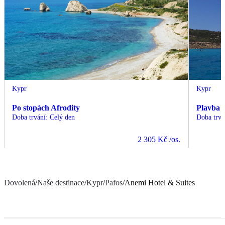
Kypr
Kypr
Po stopách Afrodity
Plavba 
Doba trvání
:
Celý den
Doba trvá
2 305 Kč
/os.
Dovolená
/
Naše destinace
/
Kypr
/
Pafos
/
Anemi Hotel & Suites