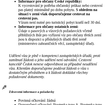
Informace pro občany České republiky:
K vycestování je potřeba občanský průkaz nebo cestovní
pas platný minimálně po dobu pobytu.
S ohledem na
situaci v zemi však doporučujeme cestovat na
cestovní pas.
Vízum není nutné pro turistický pobyt kratší než 30 dní.
Informace pro občany ostatních zemí:
Údaje o pasových a vízových požadavcích včetně
přibližných lhůt pro vyřízení víz pro občany třetích zemí
jsou k dispozici u příslušných úřadů třetí země
(ministerstvo zahraničních věcí, zastupitelský úřad).
Udělení víza je plně v kompetenci zastupitelských úřadů, proti
zamítnutí žádosti o jeho udělení není odvolání. Cestovní
kancelář Čedok nenese odpovědnost za případné neudělení
víza. Klientům doporučujeme podávat žádosti o víza s
dostatečným předstihem a k žádosti dokládat všechny
požadované dokumenty.
Zdravotní informace a požadavky
Povinná očkování: žádná
Doporučená očkování: žloutenka typu A, žloutenka typu