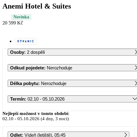
Anemi Hotel & Suites
Novinka
20 599 Kč
Osoby
:
2 dospělí
Odkud pojedete
:
Nerozhoduje
Délka pobytu
:
Nerozhoduje
Termín
:
02.10 - 05.10.2026
Říjen 2026
Nejlepší možnost v tomto období:
02.10
-
05.10.2026
(4 dny, 3 noci)
PO
ÚT
ST
ČT
PÁ
SO
NE
Odlet
:
Vídeň (letiště), 05:45