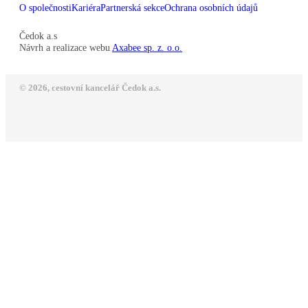
O společnosti
Kariéra
Partnerská sekce
Ochrana osobních údajů
Čedok a.s
Návrh a realizace webu
Axabee sp. z. o.o.
© 2026, cestovní kancelář Čedok a.s.