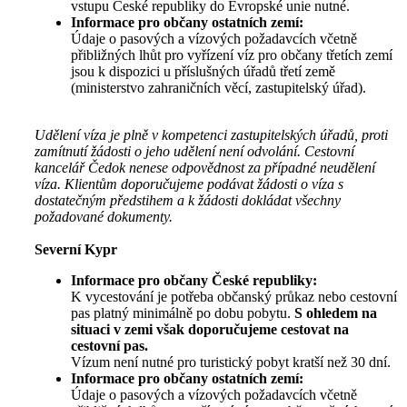
vstupu České republiky do Evropské unie nutné.
Informace pro občany ostatních zemí:
Údaje o pasových a vízových požadavcích včetně
přibližných lhůt pro vyřízení víz pro občany třetích zemí
jsou k dispozici u příslušných úřadů třetí země
(ministerstvo zahraničních věcí, zastupitelský úřad).
Udělení víza je plně v kompetenci zastupitelských úřadů, proti
zamítnutí žádosti o jeho udělení není odvolání. Cestovní
kancelář Čedok nenese odpovědnost za případné neudělení
víza. Klientům doporučujeme podávat žádosti o víza s
dostatečným předstihem a k žádosti dokládat všechny
požadované dokumenty.
Severní Kypr
Informace pro občany České republiky:
K vycestování je potřeba občanský průkaz nebo cestovní
pas platný minimálně po dobu pobytu.
S ohledem na
situaci v zemi však doporučujeme cestovat na
cestovní pas.
Vízum není nutné pro turistický pobyt kratší než 30 dní.
Informace pro občany ostatních zemí:
Údaje o pasových a vízových požadavcích včetně