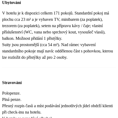
Ubytování
V hotelu je k dispozici celkem 171 pokojů. Standardní pokoj má
plochu cca 23 m² a je vybaven TV, minibarem (za poplatek),
trezorem (za poplatek), setem na přípravu kávy / čaje; vlastní
příslušenství (WC, vana nebo sprchový kout, vysoušeč vlasů),
balkon. Možnost přidání 1 přistýlky.
Suity jsou prostornější (cca 54 m²). Nad rámec vybavení
standardního pokoje mají navíc oddělenou část s pohovkou, kterou
lze rozložit do přistýlky až pro 2 osoby.
Stravování
Polopenze.
Plná penze.
Přesný rozpis časů a míst podávání jednotlivých jídel obdrží klienti
při check-inu na hotelu.