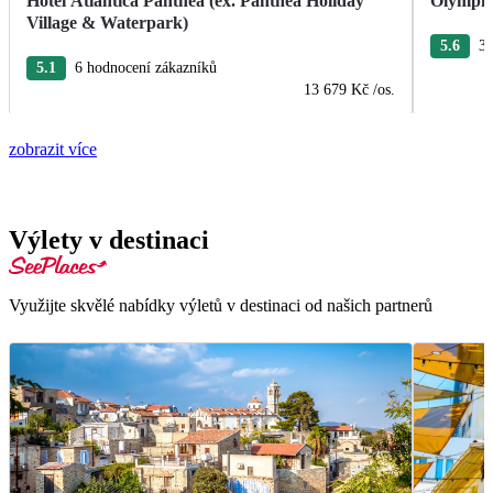
Hotel Atlantica Panthea (ex. Panthea Holiday
Olympic
Village & Waterpark)
5.6
3 
5.1
6 hodnocení zákazníků
13 679 Kč
/os.
zobrazit více
Výlety v destinaci
Využijte skvělé nabídky výletů v destinaci od našich partnerů