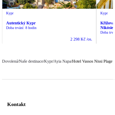
Kypr
Kypr
Autentický Kypr
Křižovat
Nikósie 
Doba trvání
:
8 hodin
Doba trvá
2 298 Kč
/os.
Dovolená
/
Naše destinace
/
Kypr
/
Ayia Napa
/
Hotel Vassos Nissi Plage
Kontakt