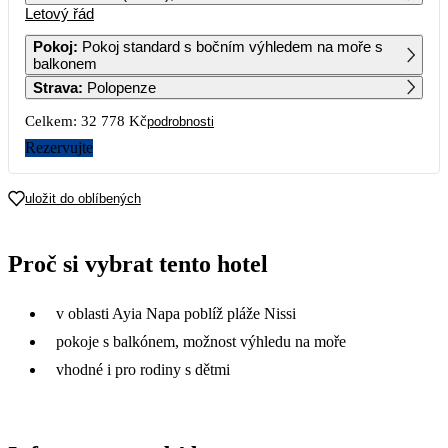
Letový řád
1
2
3
4
Pokoj
:
Pokoj standard s bočním výhledem na moře s
balkonem
5
6
7
8
9
10
11
Strava
:
Polopenze
30 309
19 149
Celkem:
32 778 Kč
podrobnosti
12
13
14
15
16
17
18
17 359
20 469
21 509
21 629
16 389
30 319
19 449
Rezervujte
19
20
21
22
23
24
25
18 519
20 369
24 489
36 909
uložit do oblíbených
26
27
28
29
30
31
33 889
28 189
Proč si vybrat tento hotel
v oblasti Ayia Napa poblíž pláže Nissi
pokoje s balkónem, možnost výhledu na moře
vhodné i pro rodiny s dětmi