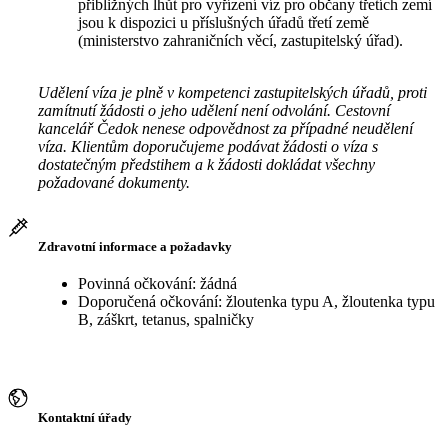
přibližných lhůt pro vyřízení víz pro občany třetích zemí
jsou k dispozici u příslušných úřadů třetí země
(ministerstvo zahraničních věcí, zastupitelský úřad).
Udělení víza je plně v kompetenci zastupitelských úřadů, proti
zamítnutí žádosti o jeho udělení není odvolání. Cestovní
kancelář Čedok nenese odpovědnost za případné neudělení
víza. Klientům doporučujeme podávat žádosti o víza s
dostatečným předstihem a k žádosti dokládat všechny
požadované dokumenty.
Zdravotní informace a požadavky
Povinná očkování: žádná
Doporučená očkování: žloutenka typu A, žloutenka typu
B, záškrt, tetanus, spalničky
Kontaktní úřady