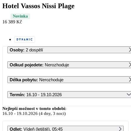
Hotel Vassos Nissi Plage
Novinka
16 389 Kč
Osoby
:
2 dospělí
Odkud pojedete
:
Nerozhoduje
Délka pobytu
:
Nerozhoduje
Termín
:
16.10 - 19.10.2026
Říjen 2026
Nejlepší možnost v tomto období:
16.10
-
19.10.2026
(4 dny, 3 noci)
PO
ÚT
ST
ČT
PÁ
SO
NE
Odlet
:
Vídeň (letiště), 05:45