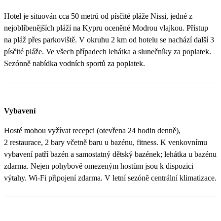
Hotel je situován cca 50 metrů od písčité pláže Nissi, jedné z
nejoblíbenějších pláží na Kypru oceněné Modrou vlajkou. Přístup
na pláž přes parkoviště. V okruhu 2 km od hotelu se nachází další 3
písčité pláže. Ve všech případech lehátka a slunečníky za poplatek.
Sezónně nabídka vodních sportů za poplatek.
Vybavení
Hosté mohou vyžívat recepci (otevřena 24 hodin denně),
2 restaurace, 2 bary včetně baru u bazénu, fitness. K venkovnímu
vybavení patří bazén a samostatný dětský bazének; lehátka u bazénu
zdarma. Nejen pohybově omezeným hostům jsou k dispozici
výtahy. Wi-Fi připojení zdarma. V letní sezóně centrální klimatizace.