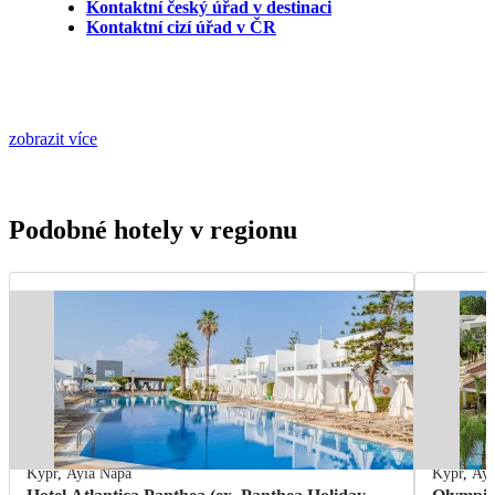
Kontaktní český úřad v destinaci
Kontaktní cizí úřad v ČR
zobrazit více
Podobné hotely v regionu
Kypr
,
Ayia Napa
Kypr
,
Ayi