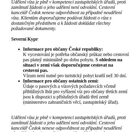
Udělení víza je plně v kompetenci zastupitelských úřadů, proti
zamítnutí žádosti o jeho udělení není odvolání. Cestovní
kancelář Čedok nenese odpovědnost za případné neudělení
víza. Klientům doporučujeme podávat žádosti o víza s
dostatečným předstihem a k žádosti dokládat všechny
požadované dokumenty.
Severní Kypr
Informace pro občany České republiky:
K vycestování je potřeba občanský průkaz nebo cestovní
pas platný minimálně po dobu pobytu.
S ohledem na
situaci v zemi však doporučujeme cestovat na
cestovní pas.
Vízum není nutné pro turistický pobyt kratší než 30 dní.
Informace pro občany ostatních zemí:
Údaje o pasových a vízových požadavcích včetně
přibližných lhůt pro vyřízení víz pro občany třetích zemí
jsou k dispozici u příslušných úřadů třetí země
(ministerstvo zahraničních věcí, zastupitelský úřad).
Udělení víza je plně v kompetenci zastupitelských úřadů, proti
zamítnutí žádosti o jeho udělení není odvolání. Cestovní
kancelář Čedok nenese odpovědnost za případné neudělení