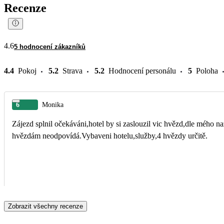
Recenze
4.6
5 hodnocení zákazníků
4.4
Pokoj
5.2
Strava
5.2
Hodnocení personálu
5
Poloha
6
Monika
Zájezd splnil očekáváni,hotel by si zaslouzil vic hvězd,dle mého n
hvězdám neodpovídá.Vybaveni hotelu,služby,4 hvězdy určitě.
Zobrazit všechny recenze