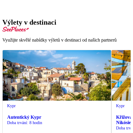
Výlety v destinaci
Využijte skvělé nabídky výletů v destinaci od našich partnerů
Kypr
Kypr
Autentický Kypr
Křižovat
Nikósie 
Doba trvání
:
8 hodin
Doba trvá