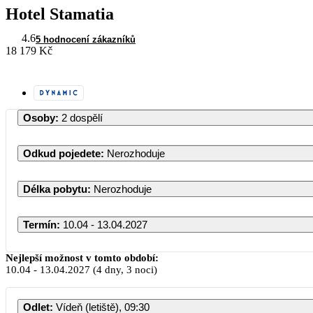
Hotel Stamatia
4.6
5 hodnocení zákazníků
18 179 Kč
Osoby
:
2 dospělí
Odkud pojedete
:
Nerozhoduje
Délka pobytu
:
Nerozhoduje
Termín
:
10.04 - 13.04.2027
Duben 2027
Nejlepší možnost v tomto období:
10.04
-
13.04.2027
(4 dny, 3 noci)
PO
ÚT
ST
ČT
PÁ
SO
Odlet
:
Vídeň (letiště), 09:30