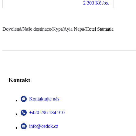
2 303 Kč
/os.
Dovolená
/
Naše destinace
/
Kypr
/
Ayia Napa
/
Hotel Stamatia
Kontakt
Kontaktujte nás
+420 296 184 910
info@cedok.cz