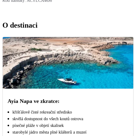
Kód nabídky:
ACYLCA46J6
O destinaci
Ayia Napa ve zkratce:
křišťálově čisté rekreační středisko
skvělá dostupnost do všech koutů ostrova
písečné pláže v objetí skalisek
starobylé jádro města plné klášterů a muzeí