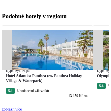
Podobné hotely v regionu
Kypr
,
Ayia Napa
Kypr
,
Ayi
Hotel Atlantica Panthea (ex. Panthea Holiday
Olympic
Village & Waterpark)
5.6
3 
5.1
6 hodnocení zákazníků
13 159 Kč
/os.
zobrazit více