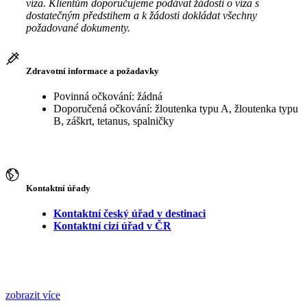
víza. Klientům doporučujeme podávat žádosti o víza s
dostatečným předstihem a k žádosti dokládat všechny
požadované dokumenty.
Zdravotní informace a požadavky
Povinná očkování: žádná
Doporučená očkování: žloutenka typu A, žloutenka typu
B, záškrt, tetanus, spalničky
Kontaktní úřady
Kontaktní český úřad v destinaci
Kontaktní cizí úřad v ČR
zobrazit více