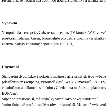
Písčitá pláž se nachází cca 100 m od hotelu, slunečníky a lehátka za p
Vybavení
Vstupní hala s recepcí, výtah, restaurace, bar, TV koutek, WiFi ve ve
prostorách zdarma, bazén, brouzdaliště pro děti; slunečníky a lehátka
zdarma, osušky za vratný depozit (cca 10 EUR).
Ubytování
Standardní dvoulůžkové pokoje s možností až 2 přistýlek jsou vybav
příslušenstvím (koupelna, vysoušeč vlasů, WC), klimatizací, SAT/TV,
chladničkou a balkonem s bočním výhledem na moře; za poplatek trez
EUR/den).
Superior: prostornější, má stejné vybavení jako pokoj standardní.
Junior Suita: až pro 3 dospělé osoby, prostornější. Má stejné vybavení