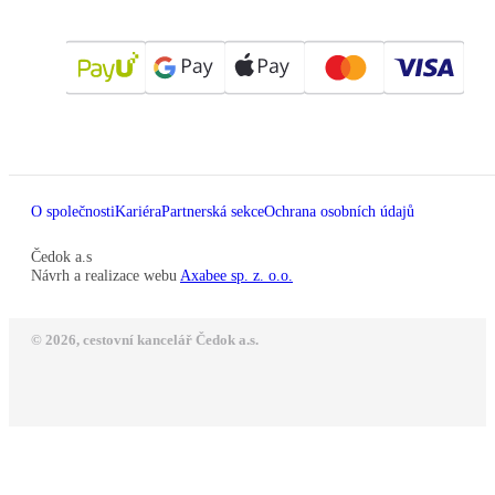
O společnosti
Kariéra
Partnerská sekce
Ochrana osobních údajů
Čedok a.s
Návrh a realizace webu
Axabee sp. z. o.o.
© 2026, cestovní kancelář Čedok a.s.