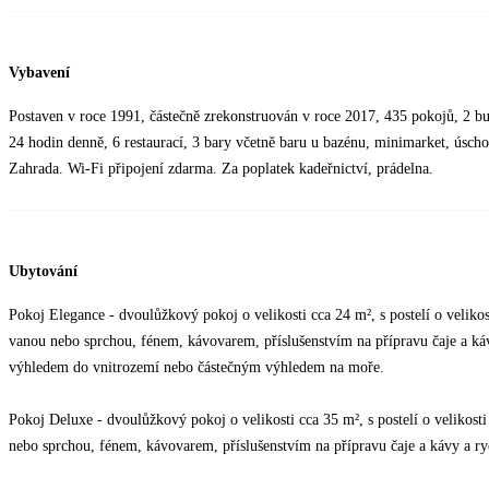
Vybavení
Postaven v roce 1991, částečně zrekonstruován v roce 2017, 435 pokojů, 2 bud
24 hodin denně, 6 restaurací, 3 bary včetně baru u bazénu, minimarket, úsch
Zahrada. Wi-Fi připojení zdarma. Za poplatek kadeřnictví, prádelna.
Ubytování
Pokoj Elegance - dvoulůžkový pokoj o velikosti cca 24 m², s postelí o velik
vanou nebo sprchou, fénem, kávovarem, příslušenstvím na přípravu čaje a ká
výhledem do vnitrozemí nebo částečným výhledem na moře.
Pokoj Deluxe - dvoulůžkový pokoj o velikosti cca 35 m², s postelí o velikos
nebo sprchou, fénem, kávovarem, příslušenstvím na přípravu čaje a kávy a r