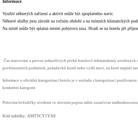
Informace
Využití některých zařízení a aktivit může být zpoplatněno navíc.
Některé služby jsou závislé na ročním období a na místních klimatických po
Na místě může být splatná místní pobytová taxa. Hradí se na hotelu při příjezd
Čas stravování a provoz jednotlivých prvků hotelové infrastruktury uvedenýc
povětrnostních podmínek, požadavků hostů nebo vyšší moci, na které majitel nem
Informace o oficiální kategorizaci hotelu je v souladu s kategorizací používanou 
konkrétní kategorie.
Polovina hvězdičky uvedená ve slovním popisu může označovat nadhodnocenou n
Kód nabídky:
AMTSCY1YX8