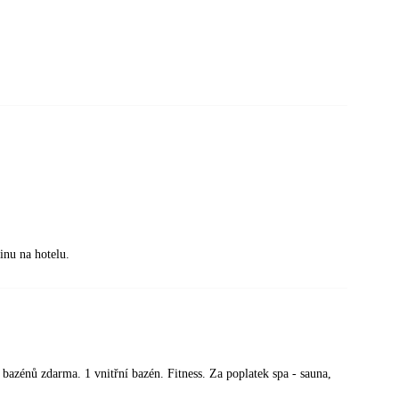
-inu na hotelu.
 bazénů zdarma. 1 vnitřní bazén. Fitness. Za poplatek spa - sauna,