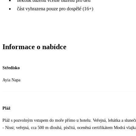
několik bazénů včetně bazénu pro děti
část vyhrazena pouze pro dospělé (16+)
Informace o nabídce
Středisko
Ayia Napa
Pláž
Pláž s pozvolným vstupem do moře přímo u hotelu. Veřejná, lehátka a sluneč
- Nissi; veřejná, cca 500 m dlouhá, písčitá, oceněná certifikátem Modrá vlajka