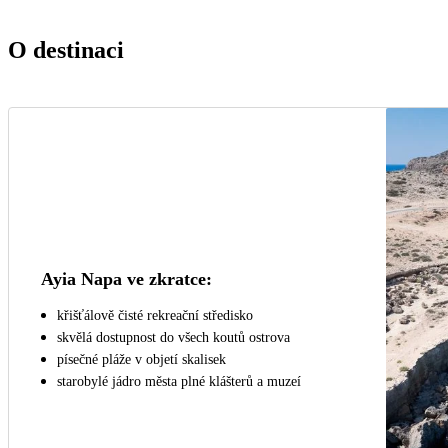
O destinaci
Ayia Napa ve zkratce:
křišťálově čisté rekreační středisko
skvělá dostupnost do všech koutů ostrova
písečné pláže v objetí skalisek
starobylé jádro města plné klášterů a muzeí