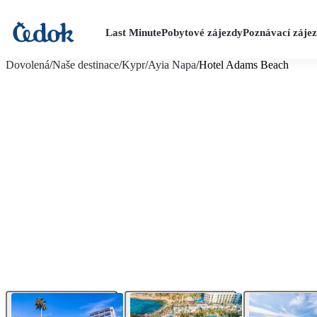
Last Minute
Pobytové zájezdy
Poznávací záje
více fotografií (30)
Dovolená
/
Naše destinace
/
Kypr
/
Ayia Napa
/
Hotel Adams Beach