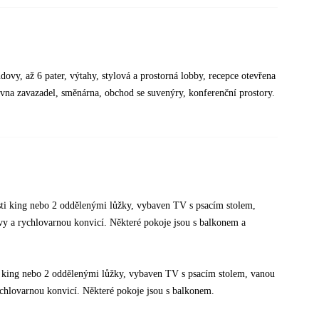
ovy, až 6 pater, výtahy, stylová a prostorná lobby, recepce otevřena
ovna zavazadel, směnárna, obchod se suvenýry, konferenční prostory.
osti king nebo 2 oddělenými lůžky, vybaven TV s psacím stolem,
vy a rychlovarnou konvicí. Některé pokoje jsou s balkonem a
ti king nebo 2 oddělenými lůžky, vybaven TV s psacím stolem, vanou
ychlovarnou konvicí. Některé pokoje jsou s balkonem.