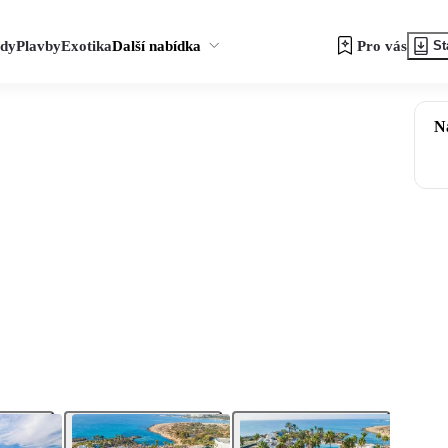
zdy
Plavby
Exotika
Další nabídka
Pro vás
St
N