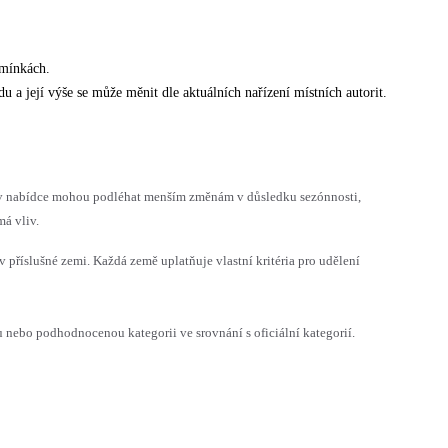
dmínkách.
u a její výše se může měnit dle aktuálních nařízení místních autorit.
h v nabídce mohou podléhat menším změnám v důsledku sezónnosti,
á vliv.
v příslušné zemi. Každá země uplatňuje vlastní kritéria pro udělení
ebo podhodnocenou kategorii ve srovnání s oficiální kategorií.