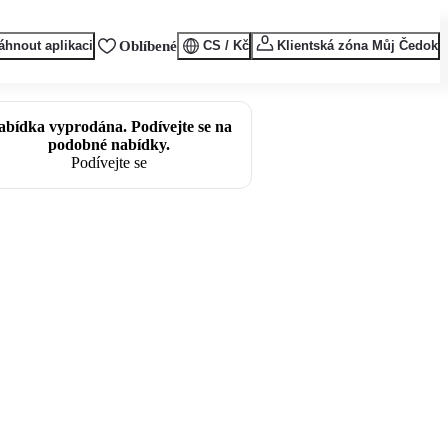
áhnout aplikaci
Oblíbené
CS / Kč
Klientská zóna Můj Čedok
abídka vyprodána. Podívejte se na
podobné nabídky.
Podívejte se