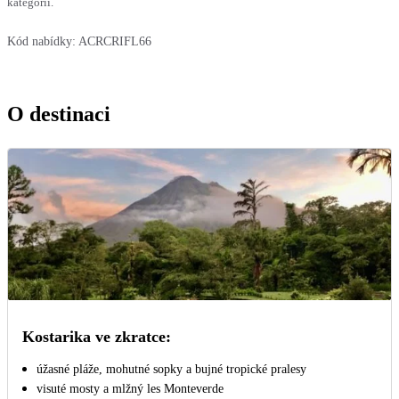
kategorií.
Kód nabídky:
ACRCRIFL66
O destinaci
Kostarika ve zkratce:
úžasné pláže, mohutné sopky a bujné tropické pralesy
visuté mosty a mlžný les Monteverde