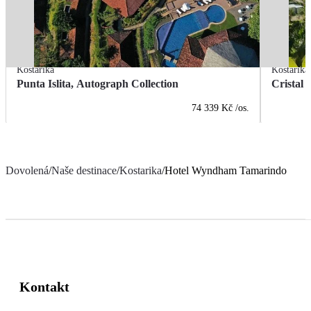
Kostarika
Kostarika
Punta Islita, Autograph Collection
Cristal 
74 339 Kč
/os.
Dovolená
/
Naše destinace
/
Kostarika
/
Hotel Wyndham Tamarindo
Kontakt