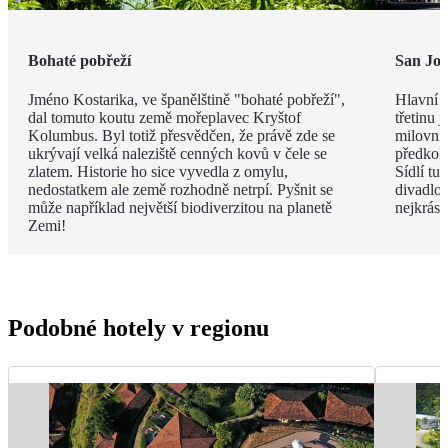
Bohaté pobřeží
San Jos
Jméno Kostarika, ve španělštině "bohaté pobřeží",
Hlavní 
dal tomuto koutu země mořeplavec Kryštof
třetinu 
Kolumbus. Byl totiž přesvědčen, že právě zde se
milovníc
ukrývají velká naleziště cenných kovů v čele se
předkol
zlatem. Historie ho sice vyvedla z omylu,
Sídlí tu
nedostatkem ale země rozhodně netrpí. Pyšnit se
divadlo
může například největší biodiverzitou na planetě
nejkrásn
Zemi!
Podobné hotely v regionu