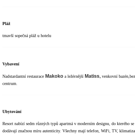
Pláž
tmavší sopečná pláž u hotelu
Vybavení
Makoko
Matiss,
Nadstardantní restaurace
a ležérnější
venkovní bazén,bezp
centrum.
Ubytování
Resort nabízí sedm různých typů apartmá v moderním designu, do kterého se v
dodávají značnou míru autenticity. Všechny mají telefon, WiFi, TV, klimatizace