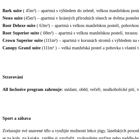
Bark suite
( 45m²) – apartmá s výhledem do zeleně, velkou manželskou postel
Nesto suite
(45m²) – apartmá v krásných přírodních tónech se dvěma postele
Root Deluxe
suite
( 63m²) – apartmá s velkou manželskou postelí, pohovko
Root Superior
suite
( 68m²) – apartmá s velkou manželskou postelí, terasou a
Crown Superior
suite
(111m²) – apartmá v korunách stromů s výhledem na o
Canopy Grand
suite
(111m² ) – velká manželská postel a pohovka s vlastní t
Stravování
All Inclusive program zahrnuje:
snídani, oběd, večeři, nealkoholické pití,
Sport a zábava
Zrelaxujte své unavené tělo a využijte možnosti lekce jógy, lázeňských proc
se na kole, na kajaku, zajděte si zarybařit, vyzkoušejte surfing nebo paddle-b