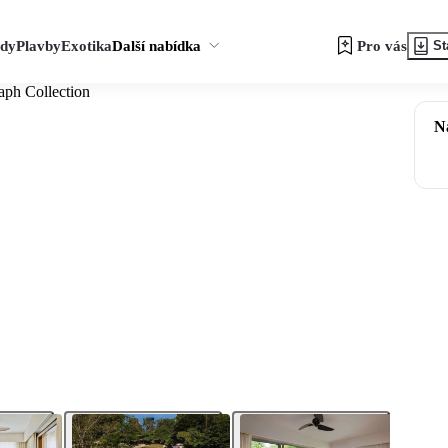
zdy
Plavby
Exotika
Další nabídka
Pro vás
St
ph Collection
N