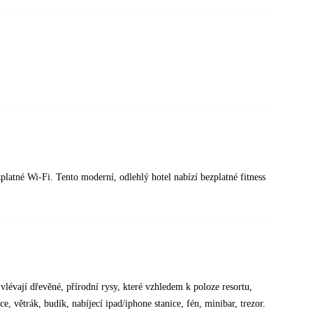
latné Wi-Fi. Tento moderní, odlehlý hotel nabízí bezplatné fitness
lévají dřevěné, přírodní rysy, které vzhledem k poloze resortu,
, větrák, budík, nabíjecí ipad/iphone stanice, fén, minibar, trezor.