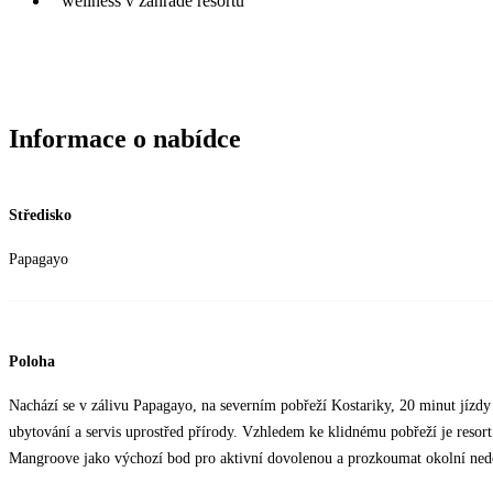
wellness v zahradě resortu
Informace o nabídce
Středisko
Papagayo
Poloha
Nachází se v zálivu Papagayo, na severním pobřeží Kostariky, 20 minut jízdy
ubytování a servis uprostřed přírody. Vzhledem ke klidnému pobřeží je resort 
Mangroove jako výchozí bod pro aktivní dovolenou a prozkoumat okolní nedo