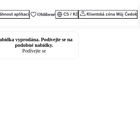
áhnout aplikaci
Oblíbené
CS / Kč
Klientská zóna Můj Čedok
abídka vyprodána. Podívejte se na
podobné nabídky.
Podívejte se