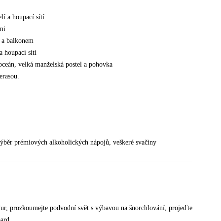
í a houpací sítí
mi
u a balkonem
 houpací sítí
ceán, velká manželská postel a pohovka
erasou.
 výběr prémiových alkoholických nápojů, veškeré svačiny
edur, prozkoumejte podvodní svět s výbavou na šnorchlování, projeďte
oard.