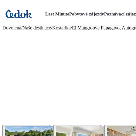
Last Minute
Pobytové zájezdy
Poznávací záje
více fotografií (24)
Dovolená
/
Naše destinace
/
Kostarika
/
El Mangroove Papagayo, Autogra