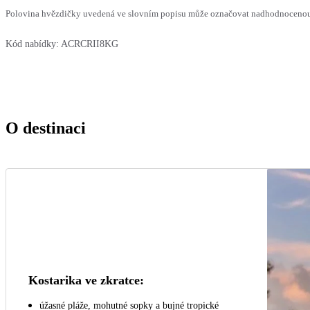
Polovina hvězdičky uvedená ve slovním popisu může označovat nadhodnocenou n
Kód nabídky:
ACRCRII8KG
O destinaci
Kostarika ve zkratce:
úžasné pláže, mohutné sopky a bujné tropické