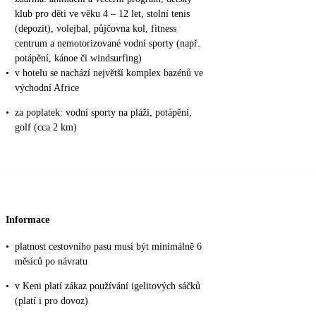
klub pro děti ve věku 4 – 12 let, stolní tenis
(depozit), volejbal, půjčovna kol, fitness
centrum a nemotorizované vodní sporty (např.
potápění, kánoe či windsurfing)
•
v hotelu se nachází největší komplex bazénů ve
východní Africe
•
za poplatek: vodní sporty na pláži, potápění,
golf (cca 2 km)
Informace
•
platnost cestovního pasu musí být minimálně 6
měsíců po návratu
•
v Keni platí zákaz používání igelitových sáčků
(platí i pro dovoz)