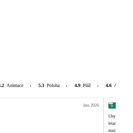
4.2
Animace
5.3
Poloha
4.9
Pláž
4.6
Atrakce v
úno 2026
5
Mic
Ubytování bylo
letadla na tém
maximálně na k