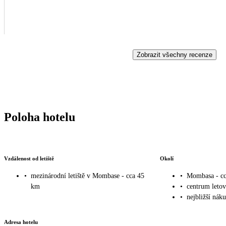
Zobrazit všechny recenze
Poloha hotelu
Vzdálenost od letiště
Okolí
•
mezinárodní letiště v Mombase - cca 45
•
Mombasa - c
km
•
centrum leto
•
nejbližší nák
Adresa hotelu