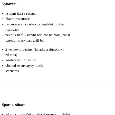
Vybavení
•
vstupní hala s recepcí
•
hlavní restaurace
•
restaurace a la carte - za poplatek, nutná
rezervace
•
několik barů - hlavní bar, bar na pláži, bar u
bazénu, snack bar, grill bar
•
2 venkovní bazény (lehátka a slunečníky
zdarma)
•
konferenční místnost
•
obchod se suvenýry, butik
•
směnárna
Sport a zábava
•
zdarma: animační a večerní program, dětský