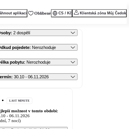
áhnout aplikaci
Oblíbené
CS / Kč
Klientská zóna Můj Čedok
Osoby
:
2 dospělí
dkud pojedete
:
Nerozhoduje
élka pobytu
:
Nerozhoduje
ermín
:
30.10 - 06.11.2026
LAST MINUTE
jlepší možnost v tomto období:
.10
-
06.11.2026
 dní, 7 nocí)