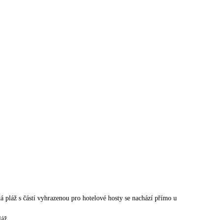
tá pláž s částí vyhrazenou pro hotelové hosty se nachází přímo u
láž