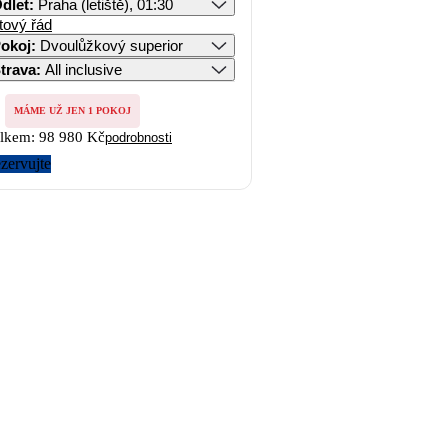
dlet
:
Praha (letiště), 01:30
tový řád
okoj
:
Dvoulůžkový superior
trava
:
All inclusive
MÁME UŽ JEN 1 POKOJ
lkem:
98 980 Kč
podrobnosti
zervujte