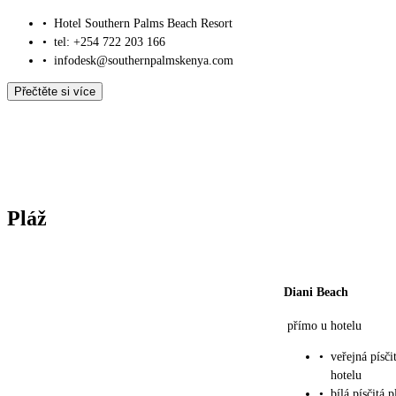
•
Hotel Southern Palms Beach Resort
•
tel: +254 722 203 166
•
infodesk@southernpalmskenya.com
Přečtěte si více
Pláž
Diani Beach
přímo u hotelu
•
veřejná písči
hotelu
•
bílá písčitá p