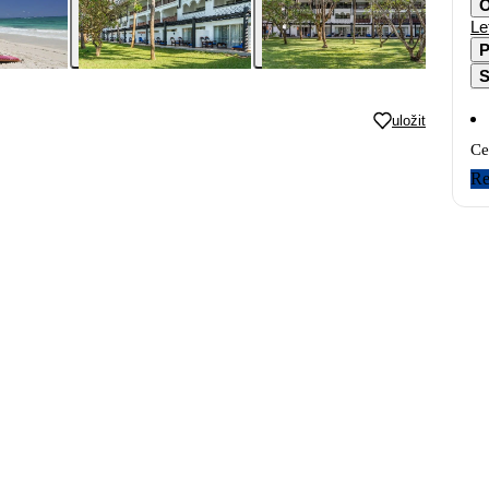
O
Le
P
S
uložit
Ce
Re