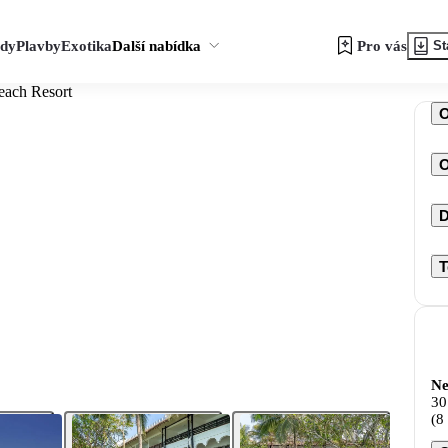
zdy
Plavby
Exotika
Další nabídka
Pro vás
St
each Resort
O
D
T
Ne
30
(8