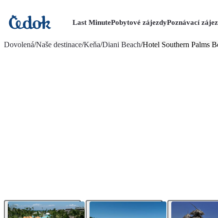
Last Minute
Pobytové zájezdy
Poznávací záje
více fotografií (14)
Dovolená
/
Naše destinace
/
Keňa
/
Diani Beach
/
Hotel Southern Palms B