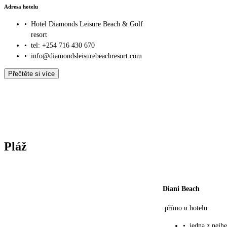
Adresa hotelu
•
Hotel Diamonds Leisure Beach & Golf
resort
•
tel: +254 716 430 670
•
info@diamondsleisurebeachresort.com
Přečtěte si více
Pláž
Diani Beach
přímo u hotelu
•
jedna z nejhe