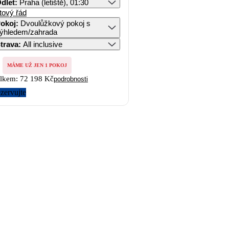
dlet
:
Praha (letiště), 01:30
tový řád
okoj
:
Dvoulůžkový pokoj s
ýhledem/zahrada
trava
:
All inclusive
MÁME UŽ JEN 1 POKOJ
lkem:
72 198 Kč
podrobnosti
zervujte