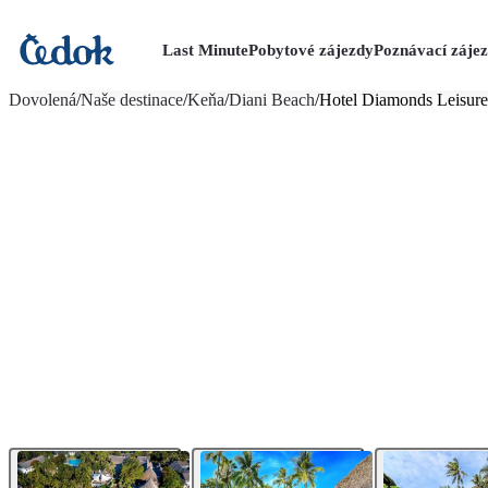
Last Minute
Pobytové zájezdy
Poznávací záje
více fotografií (33)
Dovolená
/
Naše destinace
/
Keňa
/
Diani Beach
/
Hotel Diamonds Leisure