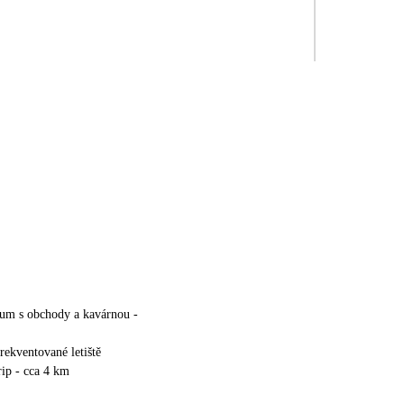
rum s obchody a kavárnou -
rekventované letiště
ip - cca 4 km