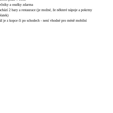
nečníky a osušky zdarma
nachází 2 bary a restaurace (je možné, že některé nápoje a pokrmy
latek)
láž je z kopce či po schodech - není vhodné pro méně mobilní