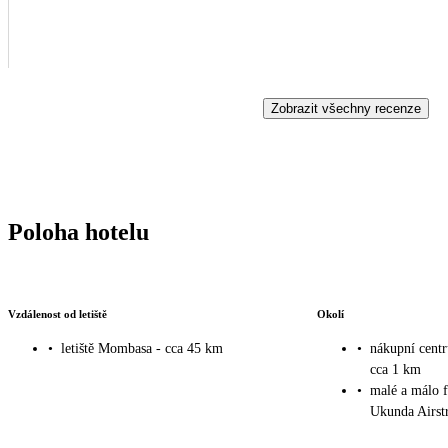
Zobrazit všechny recenze
Poloha hotelu
Vzdálenost od letiště
Okolí
•
letiště Mombasa - cca 45 km
•
nákupní cent
cca 1 km
•
malé a málo f
Ukunda Airstr