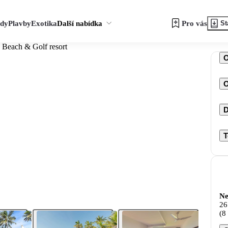
zdy
Plavby
Exotika
Další nabídka
Pro vás
St
 Beach & Golf resort
O
D
T
Ne
26
(8