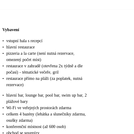
Vybavení
•
vstupní hala s recepcí
•
hlavní restaurace
•
pizzeria a la carte (není nutná rezervace,
omezený počet míst)
•
restaurace v zahradě (otevřena 2x týdně a dle
počasí) - tématické večeře, gril
•
restaurace přímo na pláži (za poplatek, nutná
rezervace)
•
hlavní bar, lounge bar, pool bar, swim up bar, 2
plážové bary
•
Wi-Fi ve veřejných prostorách zdarma
•
celkem 4 bazény (lehátka a slunečníky zdarma,
osušky zdarma)
•
konferenční místnost (až 600 osob)
•
obchod se suvenýry