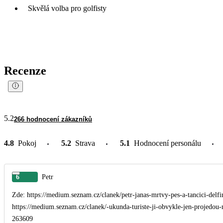
Skvělá volba pro golfisty
Recenze
5.2
266 hodnocení zákazníků
4.8
Pokoj
5.2
Strava
5.1
Hodnocení personálu
6
Petr
Zde: https://medium.seznam.cz/clanek/petr-janas-mrtvy-pes-a-tancici-delf
https://medium.seznam.cz/clanek/-ukunda-turiste-ji-obvykle-jen-projedou-
263609