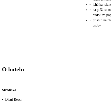
•
lehátka, slu
•
na pláži se 
budou za pop
•
přístup na p
osoby
O hotelu
Středisko
•
Diani Beach