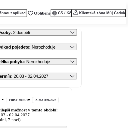
áhnout aplikaci
Oblíbené
CS / Kč
Klientská zóna Můj Čedok
Osoby
:
2 dospělí
dkud pojedete
:
Nerozhoduje
élka pobytu
:
Nerozhoduje
ermín
:
26.03 - 02.04.2027
FIRST MINUTE
ZIMA 2026/2027
jlepší možnost v tomto období:
.03
-
02.04.2027
 dní, 7 nocí)