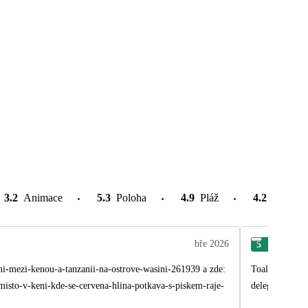
3.2
Animace
5.3
Poloha
4.9
Pláž
4.2
Atrakce
bře 2026
5
Jitk
ini-mezi-kenou-a-tanzanii-na-ostrove-wasini-261939 a zde:
Toaleta a koup
misto-v-keni-kde-se-cervena-hlina-potkava-s-piskem-raje-
delegát i při c