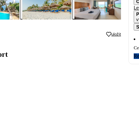
O
Le
P
v
S
uložit
Ce
ort
Re