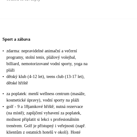
Sport a zábava
•
zdarma: nepravidelné animační a večerní
programy, stolní tenis, plážový volejbal,
billiard, nemotorizované vodní sporty, yoga na
pláži
•
dětský klub (4-12 let), teens club (13-17 let),
dětské hřiště
•
za poplatek: menší wellness centrum (masáže,
kosmetické úpravy), vodní sporty na pláži
•
golf - 9 a 18jamkové hřiště; nutná rezervace
(na místě); zapůjčení vybavení za poplatek,
možnost připlatit si lekci s profesionálním
trenérem. Golf je přístupný i veřejnosti (např.
klientům z ostatních hotelů v okolí). Hosté