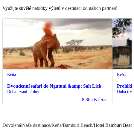
Využijte skvělé nabídky výletů v destinaci od našich partnerů
Keňa
Keňa
Dvoudenní safari do Ngutuni &amp; Salt Lick
Prohlíd
Doba trvání
:
2 dny
Doba trvá
8 365 Kč
/os.
Dovolená
/
Naše destinace
/
Keňa
/
Bamburi Beach
/
Hotel Bamburi Beac