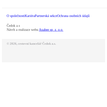
O společnosti
Kariéra
Partnerská sekce
Ochrana osobních údajů
Čedok a.s
Návrh a realizace webu
Axabee sp. z. o.o.
© 2026, cestovní kancelář Čedok a.s.