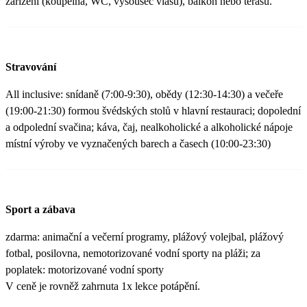
zařízení (koupelna, WC, vysoušeč vlasů), balkon nebo terasu.
Stravování
All inclusive: snídaně (7:00-9:30), obědy (12:30-14:30) a večeře
(19:00-21:30) formou švédských stolů v hlavní restauraci; dopolední
a odpolední svačina; káva, čaj, nealkoholické a alkoholické nápoje
místní výroby ve vyznačených barech a časech (10:00-23:30)
Sport a zábava
zdarma: animační a večerní programy, plážový volejbal, plážový
fotbal, posilovna, nemotorizované vodní sporty na pláži; za
poplatek: motorizované vodní sporty
V ceně je rovněž zahrnuta 1x lekce potápění.