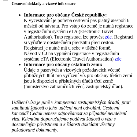
Cestovní doklady a vízové informace
Informace pro občany České republiky:
K vycestování je potřeba cestovní pas platný alespoň 6
měsíců od návratu. Pro vstup do země je nutná registrace
v registračním systému eTA (Electronic Travel
Authorisation). Tuto registraci lze provést
zde
. Registraci
si vyřiďte v dostatečném předstihu před cestou.
Registraci je nutné mít u sebe v tištěné formě.
Návod v ČJ na vyplnění registrace v registračním
systému eTA (Electronic Travel Authorisation)
zde
.
Informace pro občany ostatních zemí:
Údaje o pasových a vízových požadavcích včetně
přibližných lhůt pro vyřízení víz pro občany třetích zemí
jsou k dispozici u příslušných úřadů třetí země
(ministerstvo zahraničních věcí, zastupitelský úřad).
Udělení víza je plně v kompetenci zastupitelských úřadů, proti
zamítnutí žádosti o jeho udělení není odvolání. Cestovní
kancelář Čedok nenese odpovědnost za případné neudělení
víza. Klientům doporučujeme podávat žádosti o víza s
dostatečným předstihem a k žádosti dokládat všechny
požadované dokumenty.