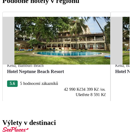
Podobné hotely v regionu
Keňa
,
Bamburi Beach
Keňa
,
Ba
Hotel Neptune Beach Resort
Hotel N
5.6
5 hodnocení zákazníků
42 990 Kč
34 399 Kč
/os.
Ušetřete
8 591 Kč
Výlety v destinaci