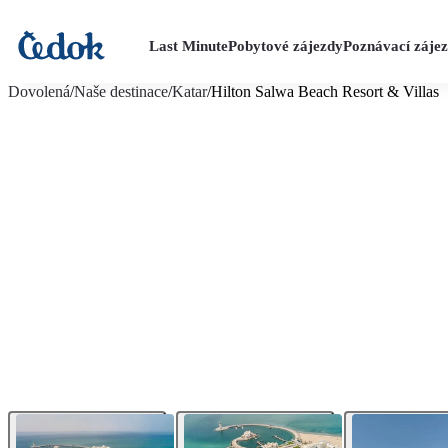
Last Minute
Pobytové zájezdy
Poznávací záje
více fotografií (25)
Dovolená
/
Naše destinace
/
Katar
/
Hilton Salwa Beach Resort & Villas