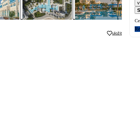
v
S
Ce
Re
uložit