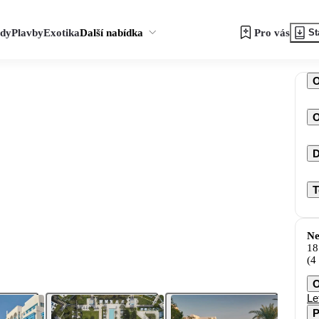
zdy
Plavby
Exotika
Další nabídka
Pro vás
St
O
D
T
Ne
18
(4
O
Le
P