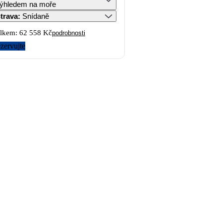
ýhledem na moře
trava
:
Snídaně
lkem:
62 558 Kč
podrobnosti
zervujte