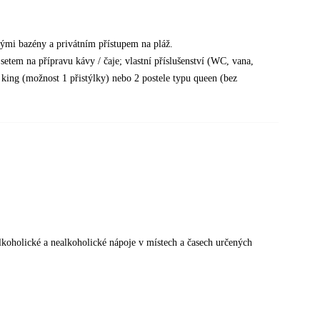
ými bazény a privátním přístupem na pláž.
setem na přípravu kávy / čaje; vlastní příslušenství (WC, vana,
u king (možnost 1 přistýlky) nebo 2 postele typu queen (bez
alkoholické a nealkoholické nápoje v místech a časech určených