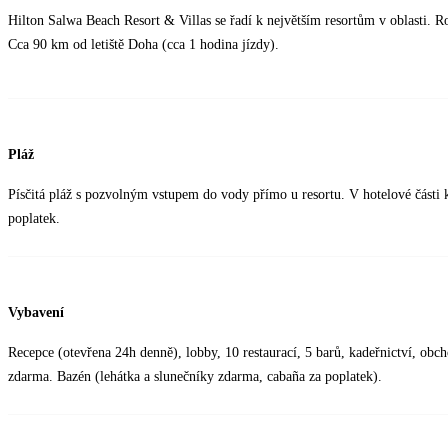
Hilton Salwa Beach Resort & Villas se řadí k největším resortům v oblasti. R
Cca 90 km od letiště Doha (cca 1 hodina jízdy).
Pláž
Písčitá pláž s pozvolným vstupem do vody přímo u resortu. V hotelové části 
poplatek.
Vybavení
Recepce (otevřena 24h denně), lobby, 10 restaurací, 5 barů, kadeřnictví, obc
zdarma. Bazén (lehátka a slunečníky zdarma, cabaña za poplatek).