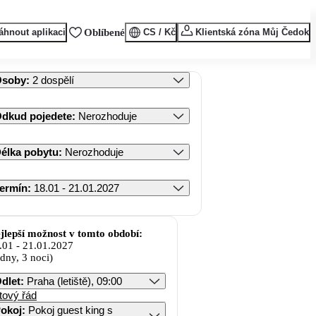
áhnout aplikaci
Oblíbené
CS / Kč
Klientská zóna Můj Čedok
Osoby
:
2 dospělí
dkud pojedete
:
Nerozhoduje
élka pobytu
:
Nerozhoduje
ermín
:
18.01 - 21.01.2027
jlepší možnost v tomto období:
.01
-
21.01.2027
 dny, 3 noci)
dlet
:
Praha (letiště), 09:00
tový řád
okoj
:
Pokoj guest king s