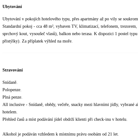
Ubytování
Ubytování v pokojích hotelového typu, přes apartmány až po vily se soukrom
Standardní pokoj - cca 48 m², vybaven TV, klimatizací, telefonem, trezorem, 
sprchový kout, vysoušeč vlasů), balkon nebo terasa. K dispozici 1 postel typ
přistýlky). Za příplatek výhled na moře.
Stravování
Snídaně.
Polopenze.
Plná penze.
All inclusive - Snídaně, obědy, večeře, snacky mezi hlavními jídly, vybrané 
hotelem.
Přehled časů a míst podávání jídel obdrží klienti při check-inu v hotelu.
Alkohol je podáván vzhledem k místnímu právu osobám od 21 let.