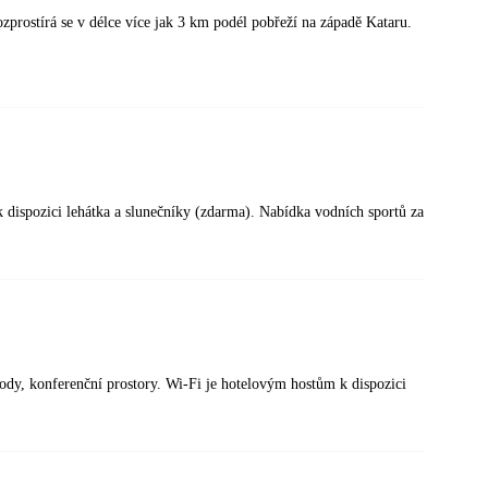
ozprostírá se v délce více jak 3 km podél pobřeží na západě Kataru.
k dispozici lehátka a slunečníky (zdarma). Nabídka vodních sportů za
hody, konferenční prostory. Wi-Fi je hotelovým hostům k dispozici