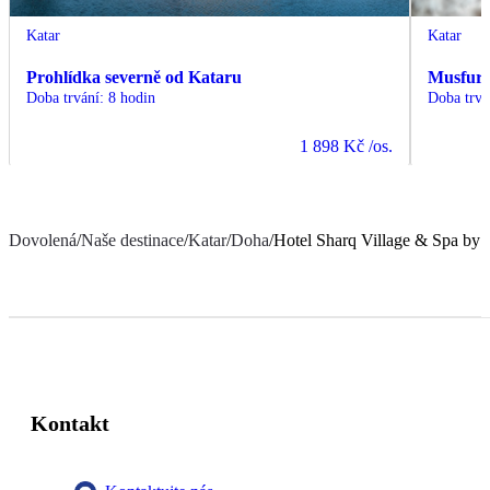
Katar
Katar
Prohlídka severně od Kataru
Musfur 
Doba trvání
:
8 hodin
Doba trvá
1 898 Kč
/os.
Dovolená
/
Naše destinace
/
Katar
/
Doha
/
Hotel Sharq Village & Spa by 
Kontakt