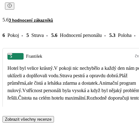
5.6
3 hodnocení zákazníků
6
Pokoj
5
Strava
5.6
Hodnocení personálu
5.3
Poloha
čv
5
František
Hotel byl velice krásný.V pokoji nic nechybělo a každý den nám p
uklízeli a doplňovali vodu.Strava pestrá a opravdu dobrá.Pláž
průměrná,ale čistá a lehátka zdarma a dostatek.Animační program
nulový.Vstřícnost personáli byla vysoká a když byl nějaký problé
řešili.Čistota na celém hotelu maximální.Rozhodně doporučuji tento
a byl jsem velmi spokojený.
Zobrazit všechny recenze