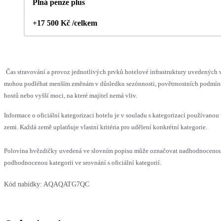
Plná penze plus
+17 500 Kč /celkem
Čas stravování a provoz jednotlivých prvků hotelové infrastruktury uvedených 
mohou podléhat menším změnám v důsledku sezónnosti, povětrnostních podmín
hostů nebo vyšší moci, na které majitel nemá vliv.
Informace o oficiální kategorizaci hotelu je v souladu s kategorizací používanou 
zemi. Každá země uplatňuje vlastní kritéria pro udělení konkrétní kategorie.
Polovina hvězdičky uvedená ve slovním popisu může označovat nadhodnoceno
podhodnocenou kategorii ve srovnání s oficiální kategorií.
Kód nabídky:
AQAQATG7QC