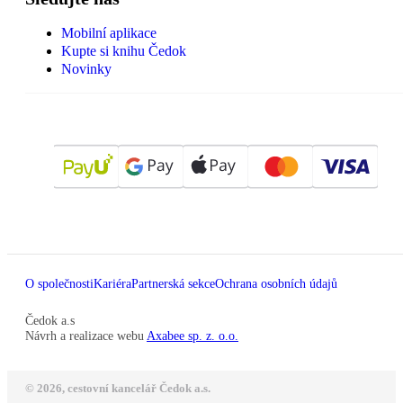
Mobilní aplikace
Kupte si knihu Čedok
Novinky
O společnosti
Kariéra
Partnerská sekce
Ochrana osobních údajů
Čedok a.s
Návrh a realizace webu
Axabee sp. z. o.o.
© 2026, cestovní kancelář Čedok a.s.