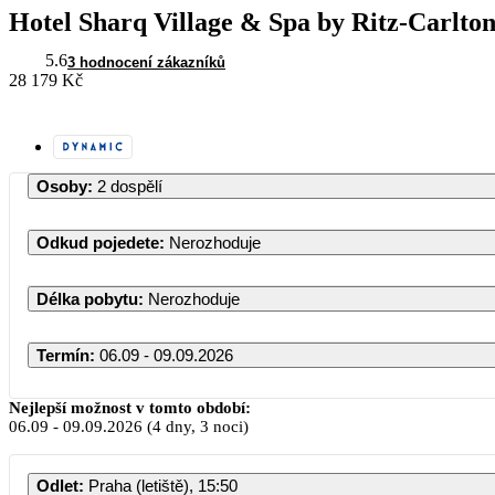
Hotel Sharq Village & Spa by Ritz-Carlto
5.6
3 hodnocení zákazníků
28 179 Kč
Osoby
:
2 dospělí
Odkud pojedete
:
Nerozhoduje
Délka pobytu
:
Nerozhoduje
Termín
:
06.09 - 09.09.2026
Září 2026
Nejlepší možnost v tomto období:
06.09
-
09.09.2026
(4 dny, 3 noci)
PO
ÚT
ST
ČT
PÁ
SO
N
Odlet
:
Praha (letiště), 15:50