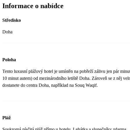
Informace o nabídce
Středisko
Doha
Poloha
Tento luxusní plážový hotel je umístěn na pobřeží zálivu jen pár minut
10 minut autem) od mezinárodního letiště Doha. Zároveň se z něj ve
dostanete do centra Doha, například na Souq Waqif.
Pláž
Soukromá písčitá pláž přímo u hotelu. Lehátka a slunečníky zdarma.