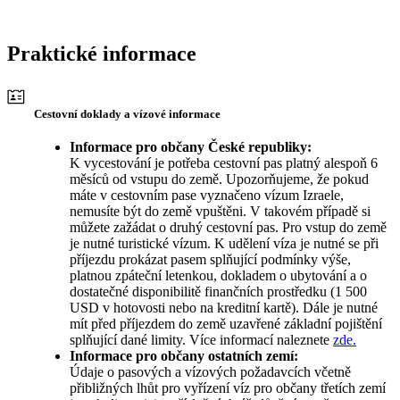
Praktické informace
Cestovní doklady a vízové informace
Informace pro občany České republiky:
K vycestování je potřeba cestovní pas platný alespoň 6
měsíců od vstupu do země. Upozorňujeme, že pokud
máte v cestovním pase vyznačeno vízum Izraele,
nemusíte být do země vpuštěni. V takovém případě si
můžete zažádat o druhý cestovní pas. Pro vstup do země
je nutné turistické vízum. K udělení víza je nutné se při
příjezdu prokázat pasem splňující podmínky výše,
platnou zpáteční letenkou, dokladem o ubytování a o
dostatečné disponibilitě finančních prostředku (1 500
USD v hotovosti nebo na kreditní kartě). Dále je nutné
mít před příjezdem do země uzavřené základní pojištění
splňující dané limity. Více informací naleznete
zde.
Informace pro občany ostatních zemí:
Údaje o pasových a vízových požadavcích včetně
přibližných lhůt pro vyřízení víz pro občany třetích zemí