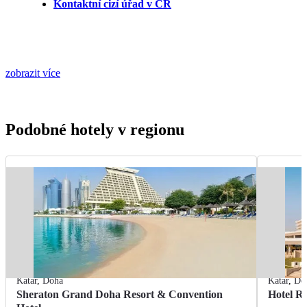
Kontaktní cizí úřad v ČR
zobrazit více
Podobné hotely v regionu
Katar
,
Doha
Katar
,
Do
Sheraton Grand Doha Resort & Convention
Hotel Ri