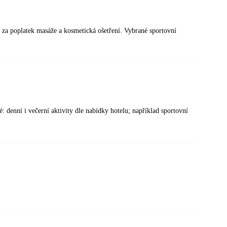
, za poplatek masáže a kosmetická ošetření. Vybrané sportovní
 denní i večerní aktivity dle nabídky hotelu; například sportovní