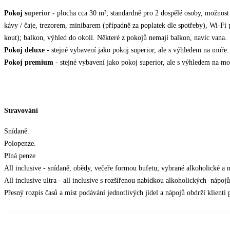
Pokoj s
uperior -
plocha cca 30 m²; standardně pro 2 dospělé osoby, možnost 
kávy / čaje, trezorem, minibarem (případně za poplatek dle spotřeby), Wi-F
kout); balkon, výhled do okolí. Některé z pokojů nemají balkon, navíc vana.
Pokoj deluxe
- stejné vybavení jako pokoj superior, ale s výhledem na moře.
Pokoj premium
- stejné vybavení jako pokoj superior, ale s výhledem na moř
Stravování
Snídaně.
Polopenze.
Plná penze
All inclusive - snídaně, obědy, večeře formou bufetu; vybrané alkoholické a
All inclusive ultra - all inclusive s rozšířenou nabídkou alkoholických nápojů
Přesný rozpis časů a míst podávání jednotlivých jídel a nápojů obdrží klienti 