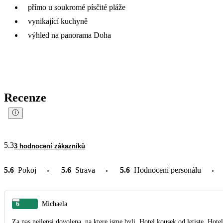
přímo u soukromé písčité pláže
vynikající kuchyně
výhled na panorama Doha
Recenze
5.3
3 hodnocení zákazníků
5.6
Pokoj
5.6
Strava
5.6
Hodnocení personálu
6
Michaela
Za nas nejlepsi dovolena, na ktere jsme byli. Hotel kousek od letiste. Hote