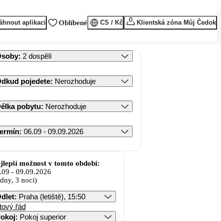
áhnout aplikaci
Oblíbené
CS / Kč
Klientská zóna Můj Čedok
Osoby
:
2 dospělí
dkud pojedete
:
Nerozhoduje
élka pobytu
:
Nerozhoduje
ermín
:
06.09 - 09.09.2026
jlepší možnost v tomto období:
.09
-
09.09.2026
 dny, 3 noci)
dlet
:
Praha (letiště), 15:50
tový řád
okoj
:
Pokoj superior