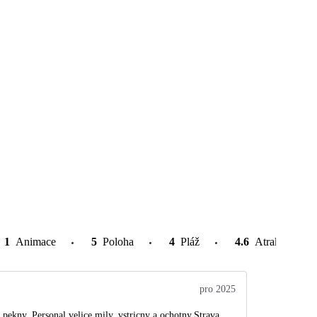
1
Animace
5
Poloha
4
Pláž
4.6
Atrakce v oko
pro 2025
l pekny. Personal velice mily, vstricny a ochotny.Strava