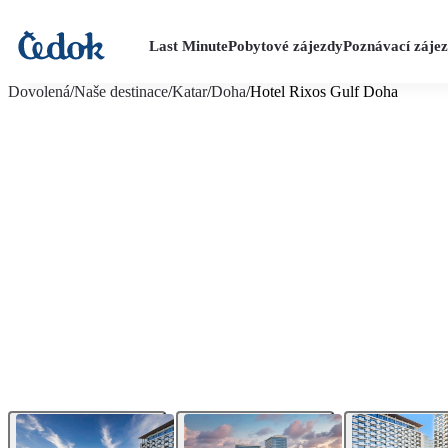
Last Minute
Pobytové zájezdy
Poznávací záje
více fotografií (24)
Dovolená
/
Naše destinace
/
Katar
/
Doha
/
Hotel Rixos Gulf Doha