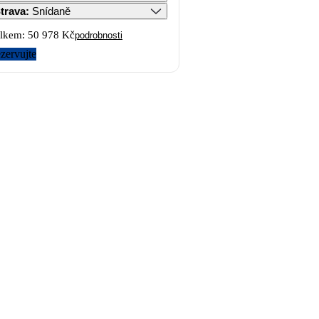
trava
:
Snídaně
lkem:
50 978 Kč
podrobnosti
zervujte