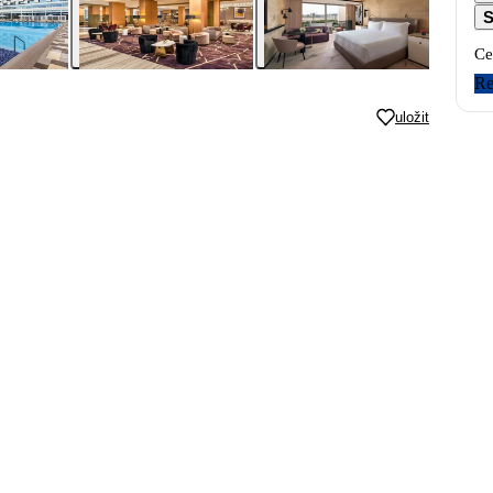
S
Ce
Re
uložit