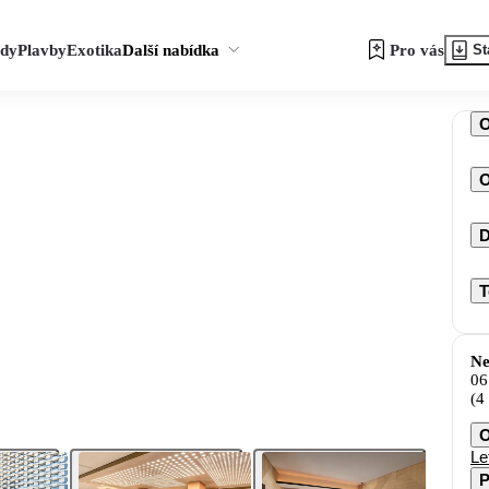
zdy
Plavby
Exotika
Další nabídka
Pro vás
St
O
D
T
Ne
06
(4
O
Le
P