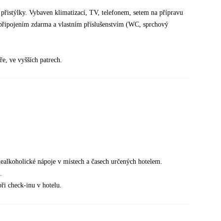
přistýlky. Vybaven klimatizací, TV, telefonem, setem na přípravu
i připojením zdarma a vlastním příslušenstvím (WC, sprchový
e, ve vyšších patrech.
 nealkoholické nápoje v místech a časech určených hotelem.
.
při check-inu v hotelu.