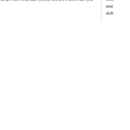
není delegát k
složitější a za