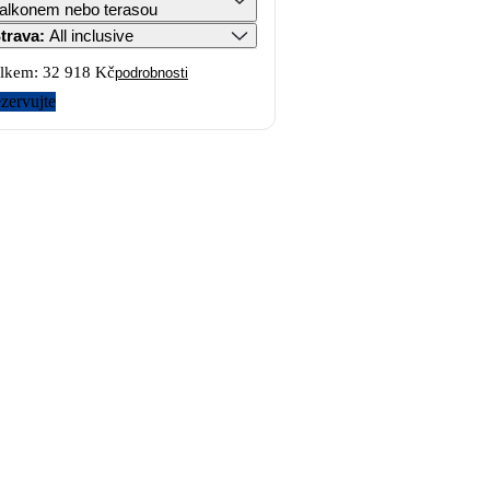
alkonem nebo terasou
trava
:
All inclusive
lkem:
32 918 Kč
podrobnosti
zervujte