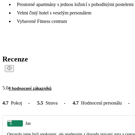
Prostorné apartmány s jednou ložnicí s pohodlnými postelemi
Velmi čistý hotel s veselým personálem
Vybavené Fitness centrum
Recenze
5.0
4 hodnocení zákazníků
4.7
Pokoj
5.5
Strava
4.7
Hodnocení personálu
5
Jan
Opravdu jsme byli spokojeni, ale predevsim z duvodu pujceni auta a cesto