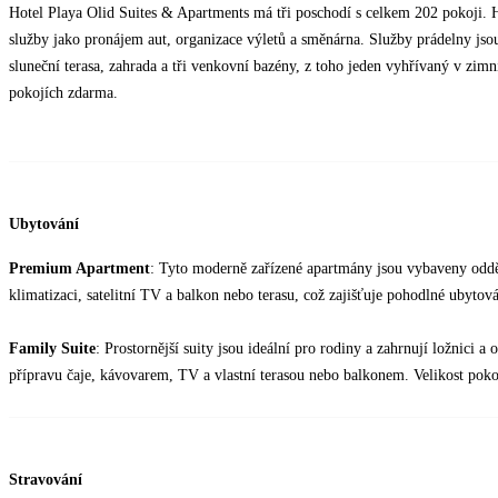
Hotel Playa Olid Suites & Apartments má tři poschodí s celkem 202 pokoji. H
služby jako pronájem aut, organizace výletů a směnárna. Služby prádelny jso
sluneční terasa, zahrada a tři venkovní bazény, z toho jeden vyhřívaný v zimn
pokojích zdarma.
Ubytování
Premium Apartment
: Tyto moderně zařízené apartmány jsou vybaveny od
klimatizaci, satelitní TV a balkon nebo terasu, což zajišťuje pohodlné ubytová
Family Suite
: Prostornější suity jsou ideální pro rodiny a zahrnují ložnici 
přípravu čaje, kávovarem, TV a vlastní terasou nebo balkonem. Velikost pokoj
Stravování