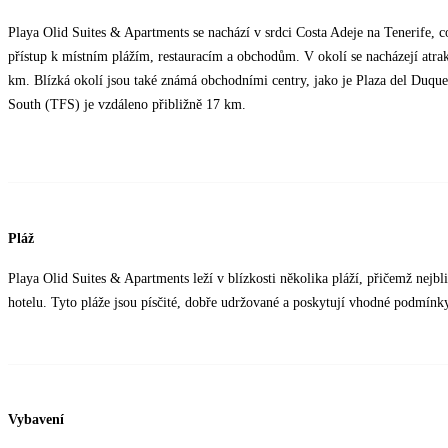
Playa Olid Suites & Apartments se nachází v srdci Costa Adeje na Tenerife, co
přístup k místním plážím, restauracím a obchodům. V okolí se nacházejí atrak
km. Blízká okolí jsou také známá obchodními centry, jako je Plaza del Duque
South (TFS) je vzdáleno přibližně 17 km.
Pláž
Playa Olid Suites & Apartments leží v blízkosti několika pláží, přičemž nejb
hotelu. Tyto pláže jsou písčité, dobře udržované a poskytují vhodné podmínky
Vybavení