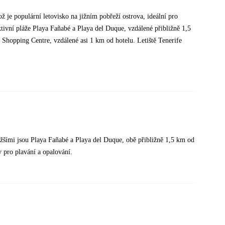
ž je populární letovisko na jižním pobřeží ostrova, ideální pro
tivní pláže Playa Fañabé a Playa del Duque, vzdálené přibližně 1,5
 Shopping Centre, vzdálené asi 1 km od hotelu. Letiště Tenerife
ližšími jsou Playa Fañabé a Playa del Duque, obě přibližně 1,5 km od
 pro plavání a opalování.