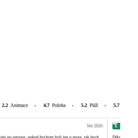
2.2
Animace
4.7
Poloha
5.2
Pláž
5.7
Atrakce
bře 2026
6
Zde
vani po ostrove, pokud bychom byli jen u more, tak bych
Díky naší nepo