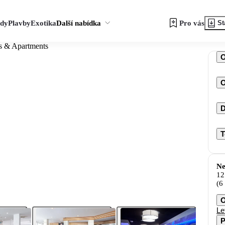
zdy
Plavby
Exotika
Další nabídka
Pro vás
St
es & Apartments
O
D
T
Ne
12
(6
O
Le
P