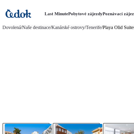
Last Minute
Pobytové zájezdy
Poznávací záje
více fotografií (15)
Dovolená
/
Naše destinace
/
Kanárské ostrovy
/
Tenerife
/
Playa Olid Suit