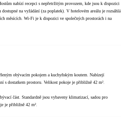
ostům nabízí recepci s nepřetržitým provozem, kde jsou k dispozici
u dostupné na vyžádání (za poplatek). V hotelovém areálu je rozsáhlá
ích měsících. Wi-Fi je k dispozici ve společných prostorách i na
děleným obývacím pokojem a kuchyňským koutem. Nabízejí
ní s dostatkem prostoru. Velikost pokoje je přibližně 42 m².
a obývací část. Standardně jsou vybaveny klimatizací, sadou pro
e je přibližně 42 m².