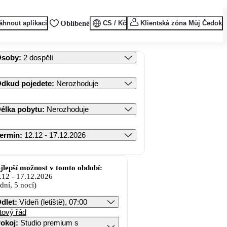
áhnout aplikaci
Oblíbené
CS / Kč
Klientská zóna Můj Čedok
Osoby
:
2 dospělí
dkud pojedete
:
Nerozhoduje
élka pobytu
:
Nerozhoduje
ermín
:
12.12 - 17.12.2026
jlepší možnost v tomto období:
.12
-
17.12.2026
 dní, 5 nocí)
dlet
:
Vídeň (letiště), 07:00
tový řád
okoj
:
Studio premium s