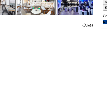
b
S
Ce
Re
uložit