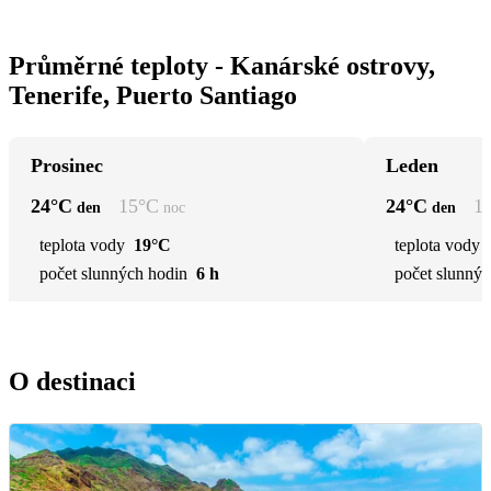
Průměrné teploty - Kanárské ostrovy,
Tenerife, Puerto Santiago
Prosinec
Leden
24
°C
15
°C
24
°C
1
den
noc
den
teplota vody
19°C
teplota vody
počet slunných hodin
6 h
počet slunnýc
O destinaci