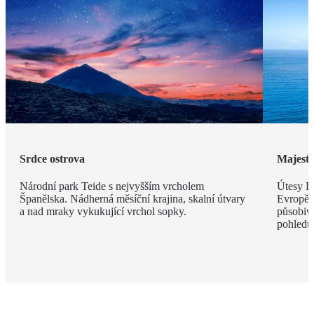
Srdce ostrova
Majestá
Národní park Teide s nejvyšším vrcholem
Útesy Lo
Španělska. Nádherná měsíční krajina, skalní útvary
Evropě,
a nad mraky vykukující vrchol sopky.
působivé
pohledu