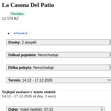
La Casona Del Patio
Novinka
12 579 Kč
Osoby
:
2 dospělí
Odkud pojedete
:
Nerozhoduje
Délka pobytu
:
Nerozhoduje
Termín
:
14.12 - 17.12.2026
Prosinec 2026
Nejlepší možnost v tomto období:
14.12
-
17.12.2026
(4 dny, 3 noci)
PO
ÚT
ST
ČT
PÁ
SO
NE
Odlet
:
Vídeň (letiště), 07:15