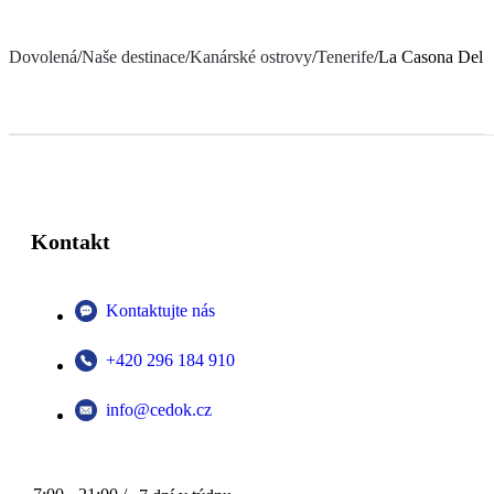
Dovolená
/
Naše destinace
/
Kanárské ostrovy
/
Tenerife
/
La Casona Del P
Kontakt
Kontaktujte nás
+420 296 184 910
info@cedok.cz