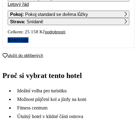
Letový řád
1
2
3
4
5
6
14 779
14 419
14 129
13 459
Pokoj
:
Pokoj standard se dvěma lůžky
Strava
:
Snídaně
7
8
9
10
11
12
13
13 169
13 949
13 939
Celkem:
25 158 Kč
podrobnosti
14
15
16
17
18
19
20
Rezervujte
12 579
14 319
14 609
16 169
17 229
20 109
20 119
21
22
23
24
25
26
27
uložit do oblíbených
21 019
28 269
32 059
32 429
38 559
29 949
30 899
28
29
30
31
Proč si vybrat tento hotel
26 689
31 849
40 229
33 429
Ideální volba pro turistiku
Možnost půjčení kol a jízdy na koni
Fitness centrum
Útulný hotel v klidné části ostrova