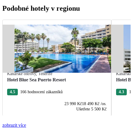
Podobné hotely v regionu
Kanárské ostrovy
,
Tenerife
Kanárské 
Hotel Blue Sea Puerto Resort
Hotel B
4.5
166 hodnocení zákazníků
4.3
13
23 990 Kč
18 490 Kč
/os.
Ušetřete
5 500 Kč
zobrazit více