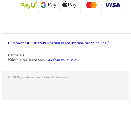
O společnosti
Kariéra
Partnerská sekce
Ochrana osobních údajů
Čedok a.s
Návrh a realizace webu
Axabee sp. z. o.o.
© 2026, cestovní kancelář Čedok a.s.