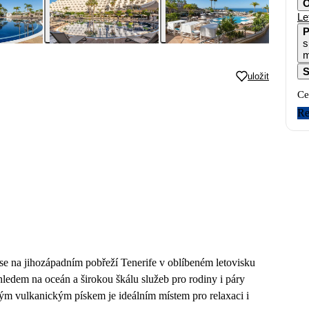
O
Le
P
s
m
S
uložit
Ce
Re
se na jihozápadním pobřeží Tenerife v oblíbeném letovisku
ledem na oceán a širokou škálu služeb pro rodiny i páry
rným vulkanickým pískem je ideálním místem pro relaxaci i