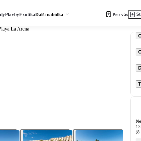
zdy
Plavby
Exotika
Další nabídka
Pro vás
St
Playa La Arena
O
D
T
Ne
13
(8