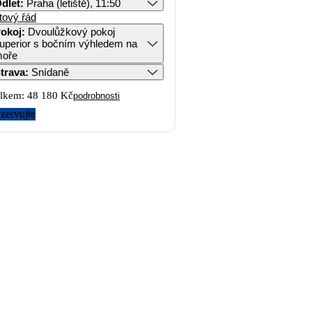
dlet
:
Praha (letiště), 11:50
tový řád
okoj
:
Dvoulůžkový pokoj
uperior s bočním výhledem na
oře
trava
:
Snídaně
lkem:
48 180 Kč
podrobnosti
zervujte