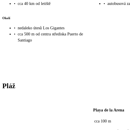
•
cca 40 km od letiště
•
autobusová za
Okolí
•
nedaleko útesů Los Gigantes
•
cca 500 m od centra střediska Puerto de
Santiago
Pláž
Playa de la Arena
cca 100 m