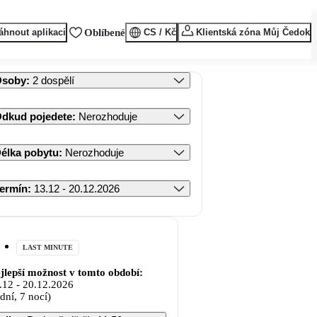
áhnout aplikaci
Oblíbené
CS / Kč
Klientská zóna Můj Čedok
Osoby
:
2 dospělí
dkud pojedete
:
Nerozhoduje
élka pobytu
:
Nerozhoduje
ermín
:
13.12 - 20.12.2026
LAST MINUTE
jlepší možnost v tomto období:
.12
-
20.12.2026
 dní, 7 nocí)