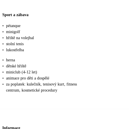
Sport a zábava
•
pétanque
•
minigolf
•
hřiště na volejbal
•
stolní tenis
•
lukostřelba
•
herna
•
dětské hřiště
•
miniclub (4-12 let)
•
animace pro děti a dospělé
•
za poplatek: kulečník, tenisový kurt, fitness
centrum, kosmetické procedury
Informace