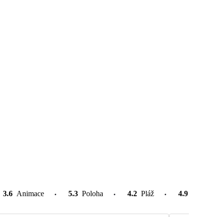
3.6
Animace
5.3
Poloha
4.2
Pláž
4.9
Atrakce