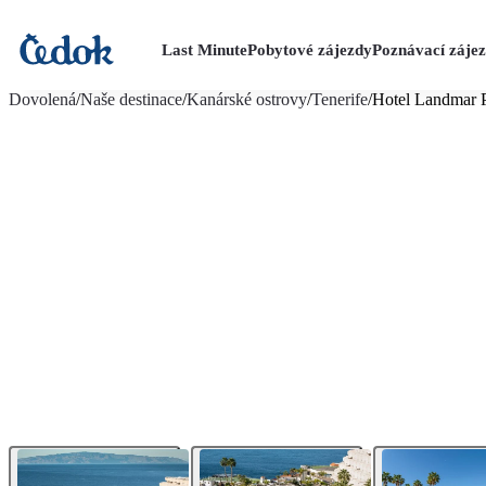
Last Minute
Pobytové zájezdy
Poznávací záje
více fotografií (36)
Dovolená
/
Naše destinace
/
Kanárské ostrovy
/
Tenerife
/
Hotel Landmar 