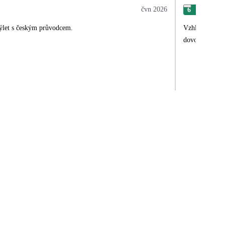
čvn 2026
6
Lib
výlet s českým průvodcem.
Vzhledem k to
dovolená líbila