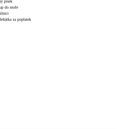
ý písek
tup do moře
ilnici
lehátka za poplatek