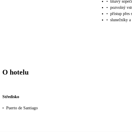
•
tmavý sopečn
•
pozvolný vs
•
přístup přes s
•
slunečníky a 
O hotelu
Středisko
•
Puerto de Santiago