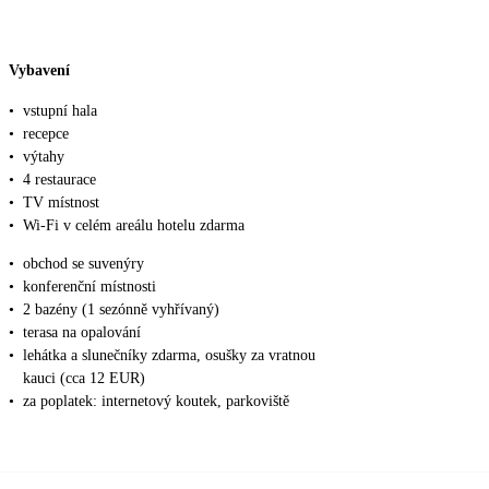
Vybavení
•
vstupní hala
•
recepce
•
výtahy
•
4 restaurace
•
TV místnost
•
Wi-Fi v celém areálu hotelu zdarma
•
obchod se suvenýry
•
konferenční místnosti
•
2 bazény (1 sezónně vyhřívaný)
•
terasa na opalování
•
lehátka a slunečníky zdarma, osušky za vratnou
kauci (cca 12 EUR)
•
za poplatek: internetový koutek, parkoviště