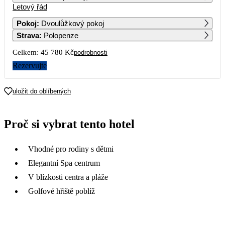
Letový řád
1
2
3
4
5
6
Pokoj
:
Dvoulůžkový pokoj
Strava
:
Polopenze
7
8
9
10
11
12
13
22 890
22 890
Celkem:
45 780 Kč
podrobnosti
14
15
16
17
18
19
20
Rezervujte
24 990
39 390
21
22
23
24
25
26
27
uložit do oblíbených
46 790
48 990
28
29
30
31
Proč si vybrat tento hotel
44 390
Vhodné pro rodiny s dětmi
Elegantní Spa centrum
V blízkosti centra a pláže
Golfové hřiště poblíž