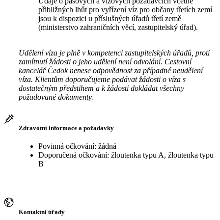
Údaje o pasových a vízových požadavcích včetně
přibližných lhůt pro vyřízení víz pro občany třetích zemí
jsou k dispozici u příslušných úřadů třetí země
(ministerstvo zahraničních věcí, zastupitelský úřad).
Udělení víza je plně v kompetenci zastupitelských úřadů, proti
zamítnutí žádosti o jeho udělení není odvolání. Cestovní
kancelář Čedok nenese odpovědnost za případné neudělení
víza. Klientům doporučujeme podávat žádosti o víza s
dostatečným předstihem a k žádosti dokládat všechny
požadované dokumenty.
Zdravotní informace a požadavky
Povinná očkování: žádná
Doporučená očkování: žloutenka typu A, žloutenka typu
B
Kontaktní úřady