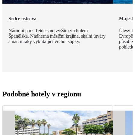
Srdce ostrova
Majestá
Národní park Teide s nejvyšším vrcholem
Útesy Lo
Španělska. Nádherná měsíční krajina, skalní útvary
Evropě,
a nad mraky vykukující vrchol sopky.
působivé
pohledu
Podobné hotely v regionu