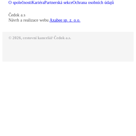
O společnosti
Kariéra
Partnerská sekce
Ochrana osobních údajů
Čedok a.s
Návrh a realizace webu
Axabee sp. z. o.o.
© 2026, cestovní kancelář Čedok a.s.