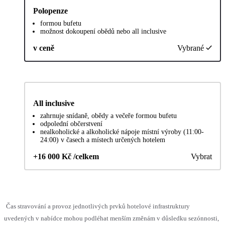
Polopenze
formou bufetu
možnost dokoupení obědů nebo all inclusive
v ceně
Vybrané
All inclusive
zahrnuje snídaně, obědy a večeře formou bufetu
odpolední občerstvení
nealkoholické a alkoholické nápoje místní výroby (11:00-
24:00) v časech a místech určených hotelem
+16 000 Kč /celkem
Vybrat
Čas stravování a provoz jednotlivých prvků hotelové infrastruktury
uvedených v nabídce mohou podléhat menším změnám v důsledku sezónnosti,