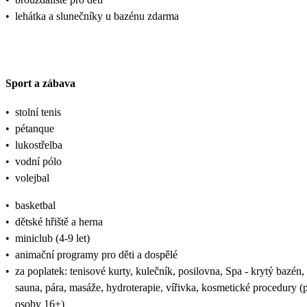
•
lehátka a slunečníky u bazénu zdarma
Sport a zábava
•
stolní tenis
•
pétanque
•
lukostřelba
•
vodní pólo
•
volejbal
•
basketbal
•
dětské hřiště a herna
•
miniclub (4-9 let)
•
animační programy pro děti a dospělé
•
za poplatek: tenisové kurty, kulečník, posilovna, Spa - krytý bazén,
sauna, pára, masáže, hydroterapie, vířivka, kosmetické procedury (
osoby 16+)