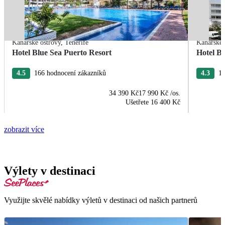
Kanárské ostrovy
,
Tenerife
Kanárské 
Hotel Blue Sea Puerto Resort
Hotel B
4.5
166 hodnocení zákazníků
4.3
13
34 390 Kč
17 990 Kč
/os.
Ušetřete
16 400 Kč
zobrazit více
Výlety v destinaci
Využijte skvělé nabídky výletů v destinaci od našich partnerů