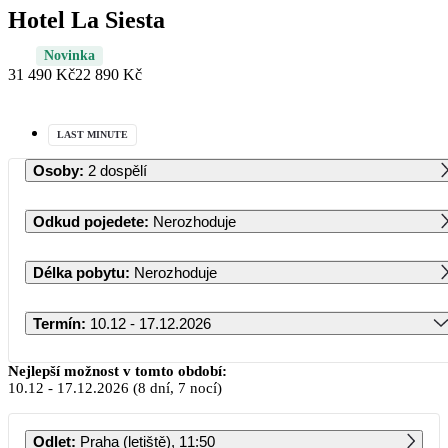
Hotel La Siesta
Novinka
31 490 Kč
22 890 Kč
LAST MINUTE
Osoby
:
2 dospělí
Odkud pojedete
:
Nerozhoduje
Délka pobytu
:
Nerozhoduje
Termín
:
10.12 - 17.12.2026
Prosinec 2026
Nejlepší možnost v tomto období:
10.12
-
17.12.2026
(8 dní, 7 nocí)
PO
ÚT
ST
ČT
PÁ
SO
NE
Odlet
:
Praha (letiště), 11:50