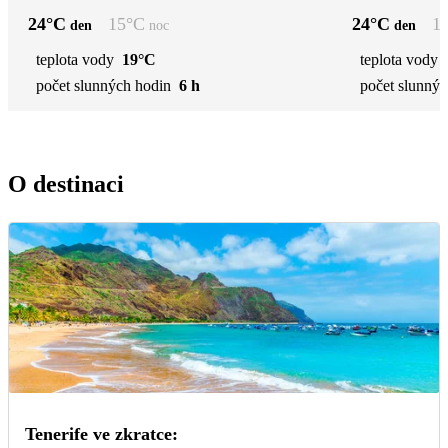
24
°C
15
°C
24
°C
1
den
noc
den
teplota vody
19°C
teplota vody
počet slunných hodin
6 h
počet slunnýc
O destinaci
Tenerife ve zkratce: