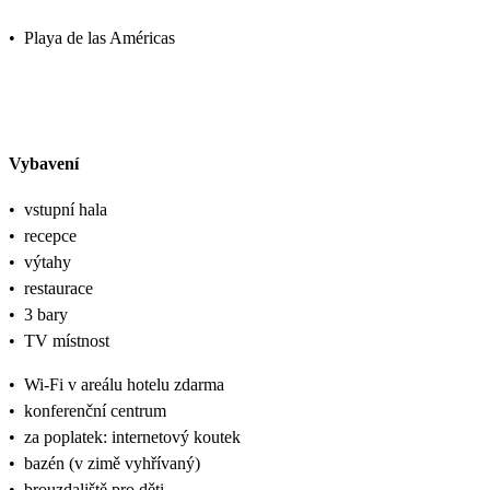
•
Playa de las Américas
Vybavení
•
vstupní hala
•
recepce
•
výtahy
•
restaurace
•
3 bary
•
TV místnost
•
Wi-Fi v areálu hotelu zdarma
•
konferenční centrum
•
za poplatek: internetový koutek
•
bazén (v zimě vyhřívaný)
•
brouzdaliště pro děti