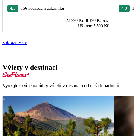
4.5
166 hodnocení zákazníků
4.3
13
23 990 Kč
18 490 Kč
/os.
Ušetřete
5 500 Kč
zobrazit více
Výlety v destinaci
Využijte skvělé nabídky výletů v destinaci od našich partnerů