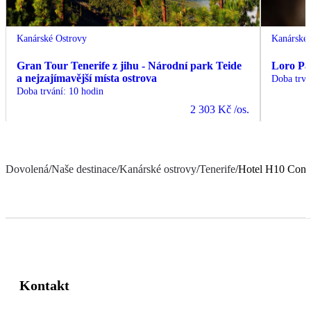
Kanárské Ostrovy
Kanárské 
Gran Tour Tenerife z jihu - Národní park Teide
Loro Pa
a nejzajímavější místa ostrova
Doba trvá
Doba trvání
:
10 hodin
2 303 Kč
/os.
Dovolená
/
Naše destinace
/
Kanárské ostrovy
/
Tenerife
/
Hotel H10 Conq
Kontakt