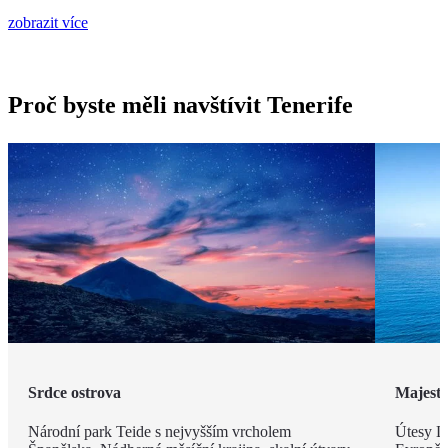
zobrazit více
Proč byste měli navštívit Tenerife
Srdce ostrova
Majestá
Národní park Teide s nejvyšším vrcholem
Útesy Lo