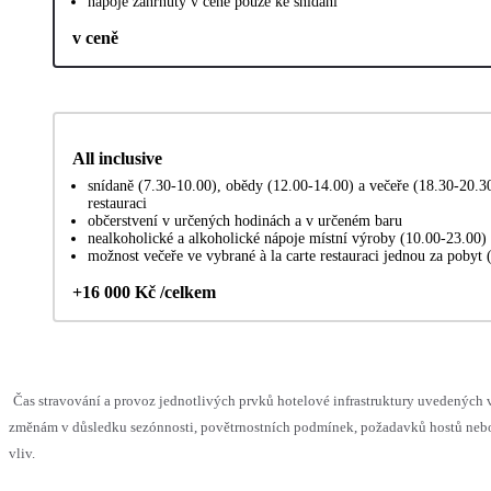
nápoje zahrnuty v ceně pouze ke snídani
v ceně
All inclusive
snídaně (7.30-10.00), obědy (12.00-14.00) a večeře (18.30-20.3
restauraci
občerstvení v určených hodinách a v určeném baru
nealkoholické a alkoholické nápoje místní výroby (10.00-23.00
možnost večeře ve vybrané à la carte restauraci jednou za pobyt 
+16 000 Kč /celkem
Čas stravování a provoz jednotlivých prvků hotelové infrastruktury uvedenýc
změnám v důsledku sezónnosti, povětrnostních podmínek, požadavků hostů nebo 
vliv.