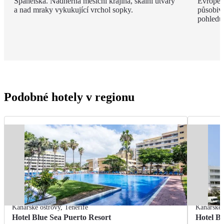
Španělska. Nádherná měsíční krajina, skalní útvary
Evropě,
a nad mraky vykukující vrchol sopky.
působivé
pohledu
Podobné hotely v regionu
Kanárské ostrovy
,
Tenerife
Kanárské 
Hotel Blue Sea Puerto Resort
Hotel B