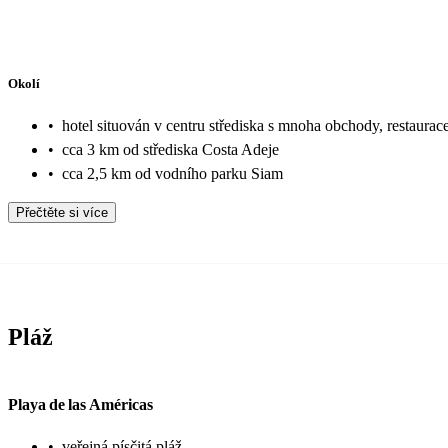
Okolí
•
hotel situován v centru střediska s mnoha obchody, restaurac
•
cca 3 km od střediska Costa Adeje
•
cca 2,5 km od vodního parku Siam
Přečtěte si více
Pláž
Playa de las Américas
•
veřejná písčitá pláž