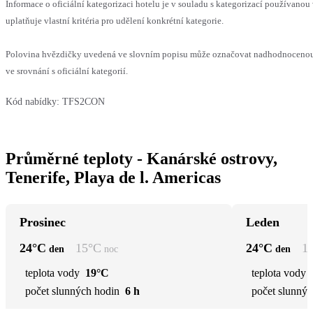
Informace o oficiální kategorizaci hotelu je v souladu s kategorizací používanou
uplatňuje vlastní kritéria pro udělení konkrétní kategorie.
Polovina hvězdičky uvedená ve slovním popisu může označovat nadhodnoceno
ve srovnání s oficiální kategorií.
Kód nabídky:
TFS2CON
Průměrné teploty - Kanárské ostrovy,
Tenerife, Playa de l. Americas
Prosinec
Leden
24
°C
15
°C
24
°C
1
den
noc
den
teplota vody
19°C
teplota vody
počet slunných hodin
6 h
počet slunnýc