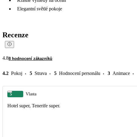
Krásné výhledy na oceán
Elegantní světlé pokoje
Recenze
4.8
8 hodnocení zákazníků
4.2
Pokoj
5
Strava
5
Hodnocení personálu
3
Animace
5
Vlasta
Hotel super, Tenerife super.