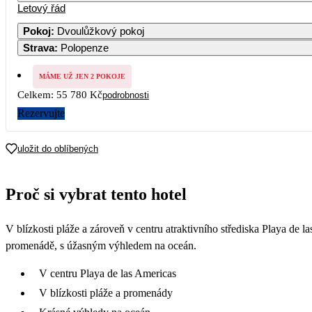
Letový řád
1
2
3
4
5
27 890
2
Pokoj
:
Dvoulůžkový pokoj
Strava
:
Polopenze
7
8
9
10
11
12
27 890
2
MÁME UŽ JEN 2 POKOJE
14
15
16
17
18
19
Celkem:
55 780 Kč
podrobnosti
37 890
5
Rezervujte
21
22
23
24
25
26
56 190
5
uložit do oblíbených
28
29
30
31
48 790
Proč si vybrat tento hotel
V blízkosti pláže a zároveň v centru atraktivního střediska Playa de l
promenádě, s úžasným výhledem na oceán.
V centru Playa de las Americas
V blízkosti pláže a promenády