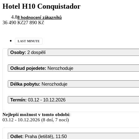
Hotel H10 Conquistador
4.8
8 hodnocení zákazníků
36 490 Kč
27 890 Kč
LAST MINUTE
Osoby
:
2 dospělí
Odkud pojedete
:
Nerozhoduje
Délka pobytu
:
Nerozhoduje
Termín
:
03.12 - 10.12.2026
Prosinec 2026
Nejlepší možnost v tomto období:
03.12
-
10.12.2026
(8 dní, 7 nocí)
PO
ÚT
ST
ČT
PÁ
SO
Odlet
:
Praha (letiště), 11:50