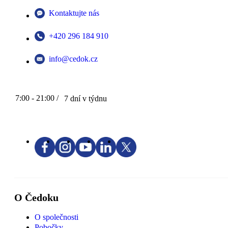
Kontaktujte nás
+420 296 184 910
info@cedok.cz
7:00 - 21:00 /
7 dní v týdnu
O Čedoku
O společnosti
Pobočky