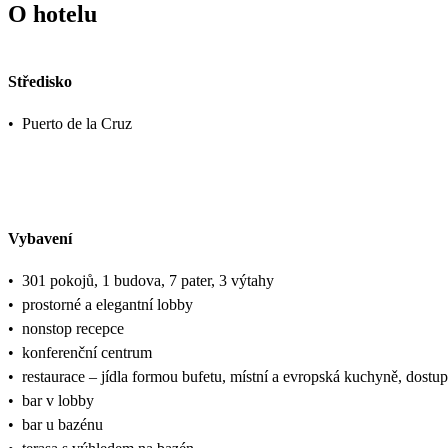
O hotelu
Středisko
•
Puerto de la Cruz
Vybavení
•
301 pokojů, 1 budova, 7 pater, 3 výtahy
•
prostorné a elegantní lobby
•
nonstop recepce
•
konferenční centrum
•
restaurace – jídla formou bufetu, místní a evropská kuchyně, dostupn
•
bar v lobby
•
bar u bazénu