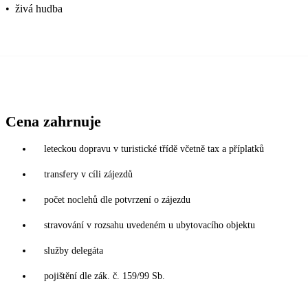
•
živá hudba
Cena zahrnuje
leteckou dopravu v turistické třídě včetně tax a příplatků
transfery v cíli zájezdů
počet noclehů dle potvrzení o zájezdu
stravování v rozsahu uvedeném u ubytovacího objektu
služby delegáta
pojištění dle zák. č. 159/99 Sb.