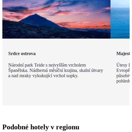
Srdce ostrova
Majestá
Národní park Teide s nejvyšším vrcholem
Útesy Lo
Španělska. Nádherná měsíční krajina, skalní útvary
Evropě,
a nad mraky vykukující vrchol sopky.
působivé
pohledu
Podobné hotely v regionu