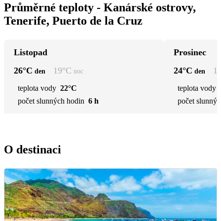
Průměrné teploty - Kanárské ostrovy,
Tenerife, Puerto de la Cruz
Listopad
Prosinec
26
°C
19
°C
24
°C
1
den
noc
den
teplota vody
22°C
teplota vody
počet slunných hodin
6 h
počet slunnýc
O destinaci