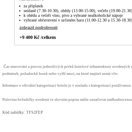
za příplatek
snídaně (7.30-10.30), obědy (13.00-15.00), večeře (19.00-21.30)
k obědu a večeři víno, pivo a vybrané nealkoholické nápoje
vybrané občerstvení v určeném baru (11.00-12.30 a 15.30-18.30
zobrazit podrobnosti
+9 400 Kč /celkem
Čas stravování a provoz jednotlivých prvků hotelové infrastruktury uvedenýc
podmínek, požadavků hostů nebo vyšší moci, na které majitel nemá vliv.
Informace o oficiální kategorizaci hotelu je v souladu s kategorizací používanou 
Polovina hvězdičky uvedená ve slovním popisu může označovat nadhodnocenou n
Kód nabídky:
TFS2FEP