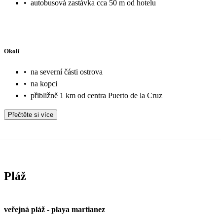
•
autobusová zastávka cca 50 m od hotelu
Okolí
•
na severní části ostrova
•
na kopci
•
přibližně 1 km od centra Puerto de la Cruz
Přečtěte si více
Pláž
veřejná pláž
-
playa martianez