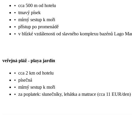
•
cca 500 m od hotelu
•
tmavý písek
•
mírný sestup k moři
•
přístup po promenádě
•
v blízké vzdálenosti od slavného komplexu bazénů Lago Mar
veřejná pláž
-
playa jardin
•
cca 2 km od hotelu
•
písečná
•
mírný sestup k moři
•
za poplatek: slunečníky, lehátka a matrace (cca 11 EUR/den)