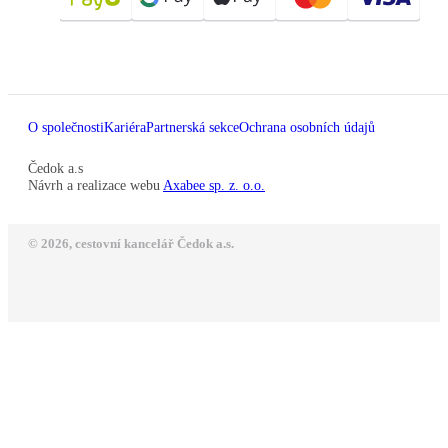
O společnosti
Kariéra
Partnerská sekce
Ochrana osobních údajů
Čedok a.s
Návrh a realizace webu
Axabee sp. z. o.o.
© 2026, cestovní kancelář Čedok a.s.