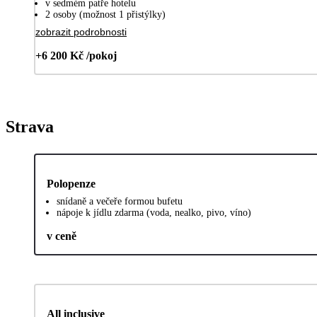
v sedmém patře hotelu
2 osoby (možnost 1 přistýlky)
zobrazit podrobnosti
+6 200 Kč /pokoj
Strava
Polopenze
snídaně a večeře formou bufetu
nápoje k jídlu zdarma (voda, nealko, pivo, víno)
v ceně
All inclusive