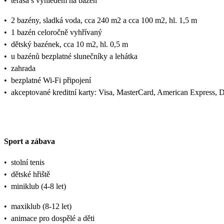
•
terasa s výhledem na bazén
•
2 bazény, sladká voda, cca 240 m2 a cca 100 m2, hl. 1,5 m
•
1 bazén celoročně vyhřívaný
•
dětský bazének, cca 10 m2, hl. 0,5 m
•
u bazénů bezplatné slunečníky a lehátka
•
zahrada
•
bezplatné Wi-Fi připojení
•
akceptované kreditní karty: Visa, MasterCard, American Express, 
Sport a zábava
•
stolní tenis
•
dětské hřiště
•
miniklub (4-8 let)
•
maxiklub (8-12 let)
•
animace pro dospělé a děti