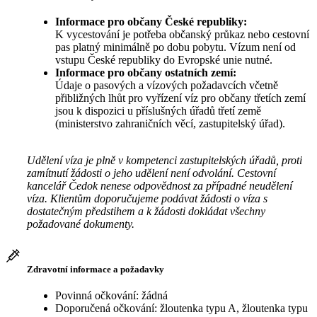
Informace pro občany České republiky:
K vycestování je potřeba občanský průkaz nebo cestovní
pas platný minimálně po dobu pobytu. Vízum není od
vstupu České republiky do Evropské unie nutné.
Informace pro občany ostatních zemí:
Údaje o pasových a vízových požadavcích včetně
přibližných lhůt pro vyřízení víz pro občany třetích zemí
jsou k dispozici u příslušných úřadů třetí země
(ministerstvo zahraničních věcí, zastupitelský úřad).
Udělení víza je plně v kompetenci zastupitelských úřadů, proti
zamítnutí žádosti o jeho udělení není odvolání. Cestovní
kancelář Čedok nenese odpovědnost za případné neudělení
víza. Klientům doporučujeme podávat žádosti o víza s
dostatečným předstihem a k žádosti dokládat všechny
požadované dokumenty.
Zdravotní informace a požadavky
Povinná očkování: žádná
Doporučená očkování: žloutenka typu A, žloutenka typu