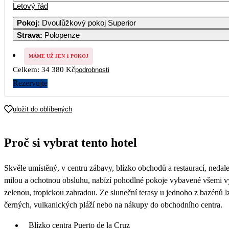
Letový řád
Pokoj
:
Dvoulůžkový pokoj Superior
Strava
:
Polopenze
2
3
4
MÁME UŽ JEN 1 POKOJ
9
10
11
Celkem:
34 380 Kč
podrobnosti
Rezervujte
16
17
18
uložit do oblíbených
23
24
25
Proč si vybrat tento hotel
30
Skvěle umístěný, v centru zábavy, blízko obchodů a restaurací, ne
milou a ochotnou obsluhu, nabízí pohodlné pokoje vybavené všemi 
zelenou, tropickou zahradou. Ze sluneční terasy u jednoho z bazénů lz
černých, vulkanických pláží nebo na nákupy do obchodního centra.
Blízko centra Puerto de la Cruz