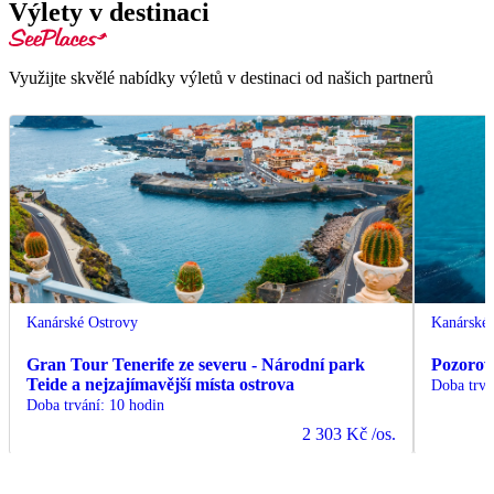
Výlety v destinaci
Využijte skvělé nabídky výletů v destinaci od našich partnerů
Kanárské Ostrovy
Kanárské 
Gran Tour Tenerife ze severu - Národní park
Pozorov
Teide a nejzajímavější místa ostrova
Doba trvá
Doba trvání
:
10 hodin
2 303 Kč
/os.