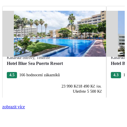
Kanárské ostrovy
,
Tenerife
Kanárské 
Hotel Blue Sea Puerto Resort
Hotel B
4.5
166 hodnocení zákazníků
4.3
13
23 990 Kč
18 490 Kč
/os.
Ušetřete
5 500 Kč
zobrazit více