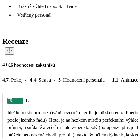
Krásný výhled na sopku Teide
Vstřícný personál
Recenze
4.6
16 hodnocení zákazníků
4.7
Pokoj
4.4
Strava
5
Hodnocení personálu
1.1
Animac
5
Iva
Ideální místo pro poznávání severu Tenerife, je blízko centra Puert
podle jízdního řádu). Hotel je na hezkém místě s perfektními výhle
průměr, u snídaně a večeře si ale vybere každý (polopenze plus je do
můžete neomezeně chodit pro pití), navíc 3x během týdne byla skvě