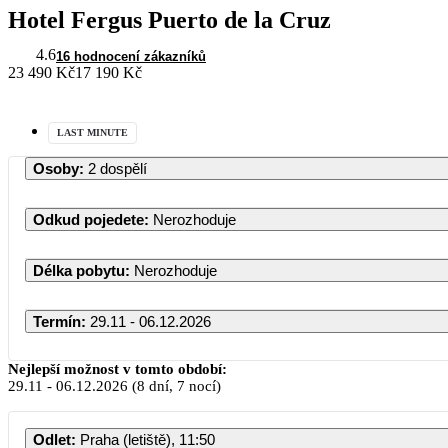
Hotel Fergus Puerto de la Cruz
4.6
16 hodnocení zákazníků
23 490 Kč
17 190 Kč
LAST MINUTE
Osoby
:
2 dospělí
Odkud pojedete
:
Nerozhoduje
Délka pobytu
:
Nerozhoduje
Termín
:
29.11 - 06.12.2026
L
Nejlepší možnost v tomto období:
29.11
-
06.12.2026
(8 dní, 7 nocí)
PO
ÚT
ST
Odlet
:
Praha (letiště), 11:50