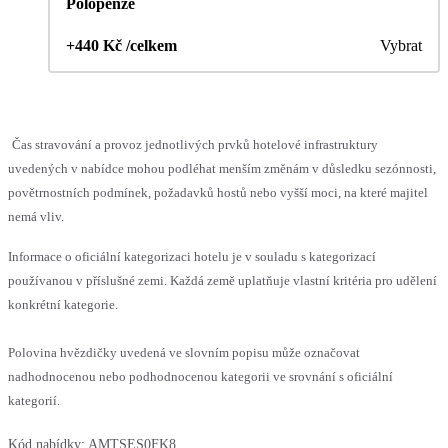
Polopenze
+440 Kč /celkem
Vybrat
Čas stravování a provoz jednotlivých prvků hotelové infrastruktury
uvedených v nabídce mohou podléhat menším změnám v důsledku sezónnosti,
povětrnostních podmínek, požadavků hostů nebo vyšší moci, na které majitel
nemá vliv.
Informace o oficiální kategorizaci hotelu je v souladu s kategorizací
používanou v příslušné zemi. Každá země uplatňuje vlastní kritéria pro udělení
konkrétní kategorie.
Polovina hvězdičky uvedená ve slovním popisu může označovat
nadhodnocenou nebo podhodnocenou kategorii ve srovnání s oficiální
kategorií.
Kód nabídky:
AMTSES0FK8