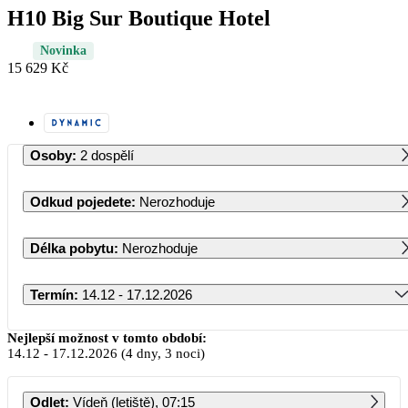
H10 Big Sur Boutique Hotel
Novinka
15 629 Kč
Osoby
:
2 dospělí
Odkud pojedete
:
Nerozhoduje
Délka pobytu
:
Nerozhoduje
Termín
:
14.12 - 17.12.2026
Prosinec 2026
Nejlepší možnost v tomto období:
14.12
-
17.12.2026
(4 dny, 3 noci)
PO
ÚT
ST
ČT
PÁ
SO
NE
Odlet
:
Vídeň (letiště), 07:15