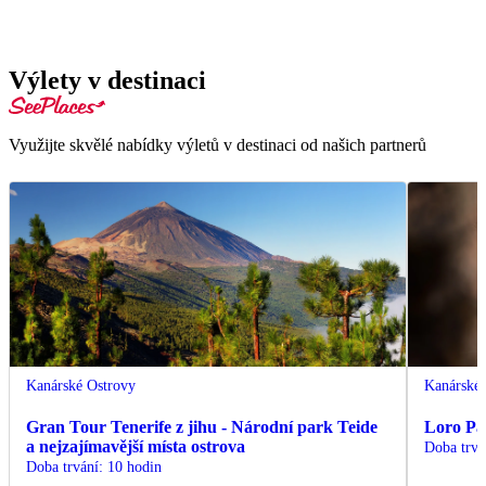
Výlety v destinaci
Využijte skvělé nabídky výletů v destinaci od našich partnerů
Kanárské Ostrovy
Kanárské 
Gran Tour Tenerife z jihu - Národní park Teide
Loro Pa
a nejzajímavější místa ostrova
Doba trvá
Doba trvání
:
10 hodin