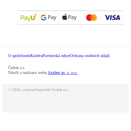
O společnosti
Kariéra
Partnerská sekce
Ochrana osobních údajů
Čedok a.s
Návrh a realizace webu
Axabee sp. z. o.o.
© 2026, cestovní kancelář Čedok a.s.