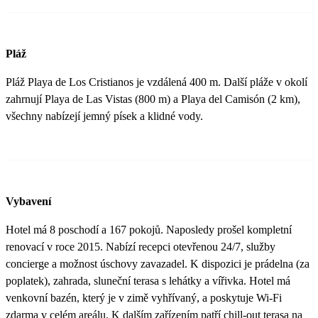
Pláž
Pláž Playa de Los Cristianos je vzdálená 400 m. Další pláže v okolí
zahrnují Playa de Las Vistas (800 m) a Playa del Camisón (2 km),
všechny nabízejí jemný písek a klidné vody.
Vybavení
Hotel má 8 poschodí a 167 pokojů. Naposledy prošel kompletní
renovací v roce 2015. Nabízí recepci otevřenou 24/7, služby
concierge a možnost úschovy zavazadel. K dispozici je prádelna (za
poplatek), zahrada, sluneční terasa s lehátky a vířivka. Hotel má
venkovní bazén, který je v zimě vyhřívaný, a poskytuje Wi-Fi
zdarma v celém areálu. K dalším zařízením patří chill-out terasa na