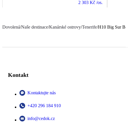
2 303 Kč
/os.
Dovolená
/
Naše destinace
/
Kanárské ostrovy
/
Tenerife
/
H10 Big Sur Bo
Kontakt
Kontaktujte nás
+420 296 184 910
info@cedok.cz