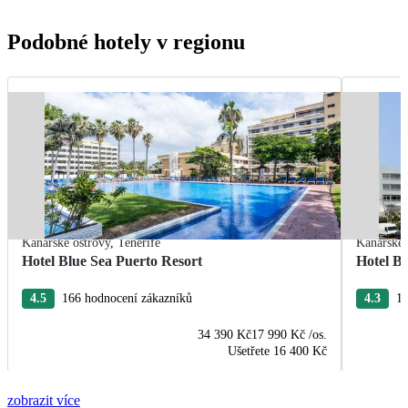
Podobné hotely v regionu
Kanárské ostrovy
,
Tenerife
Kanárské 
Hotel Blue Sea Puerto Resort
Hotel B
4.5
166 hodnocení zákazníků
4.3
13
34 390 Kč
17 990 Kč
/os.
Ušetřete
16 400 Kč
zobrazit více