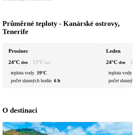
Průměrné teploty - Kanárské ostrovy,
Tenerife
Prosinec
Leden
24
°C
15
°C
24
°C
1
den
noc
den
teplota vody
19°C
teplota vody
počet slunných hodin
6 h
počet slunnýc
O destinaci