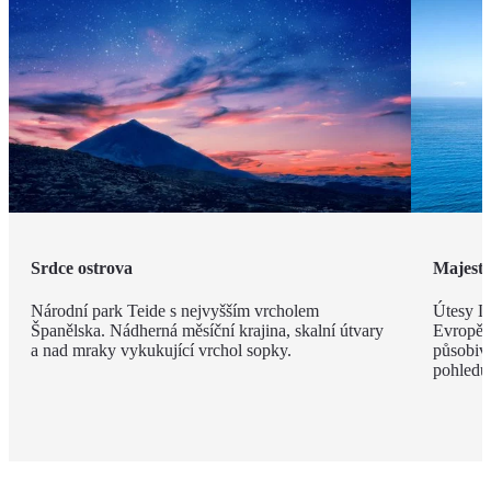
Srdce ostrova
Majestá
Národní park Teide s nejvyšším vrcholem
Útesy Lo
Španělska. Nádherná měsíční krajina, skalní útvary
Evropě,
a nad mraky vykukující vrchol sopky.
působivé
pohledu