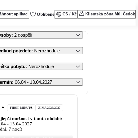
áhnout aplikaci
Oblíbené
CS / Kč
Klientská zóna Můj Čedok
Osoby
:
2 dospělí
dkud pojedete
:
Nerozhoduje
élka pobytu
:
Nerozhoduje
ermín
:
06.04 - 13.04.2027
FIRST MINUTE
ZIMA 2026/2027
jlepší možnost v tomto období:
.04
-
13.04.2027
 dní, 7 nocí)