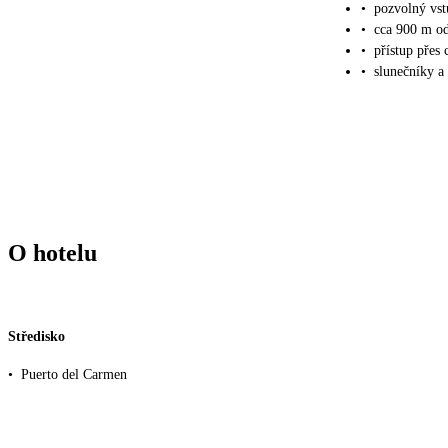
•
pozvolný vs
•
cca 900 m od
•
přístup přes
•
slunečníky a 
O hotelu
Středisko
•
Puerto del Carmen