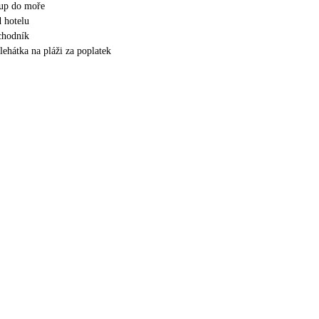
tup do moře
 hotelu
 chodník
lehátka na pláži za poplatek