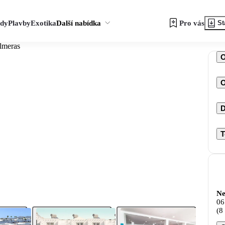
zdy
Plavby
Exotika
Další nabídka
Pro vás
St
lmeras
O
D
T
Ne
06
(8