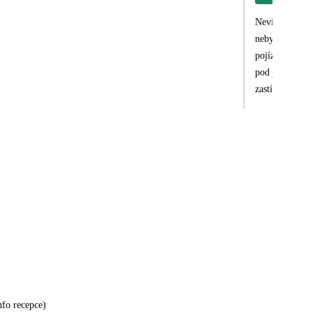
Nevím zda toto
nebyly,delegát
pojízdná stano
pod jiným loge
zastínili.Prot
nasměrovala.Mo
v maličkostec
nfo recepce)