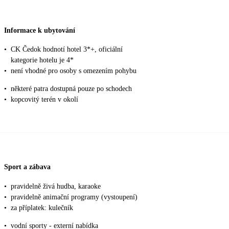
Informace k ubytování
•
CK Čedok hodnotí hotel 3*+, oficiální
kategorie hotelu je 4*
•
není vhodné pro osoby s omezením pohybu
•
některé patra dostupná pouze po schodech
•
kopcovitý terén v okolí
Sport a zábava
•
pravidelně živá hudba, karaoke
•
pravidelně animační programy (vystoupení)
•
za příplatek: kulečník
•
vodní sporty - externí nabídka