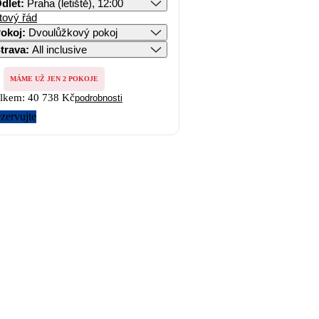
dlet
:
Praha (letiště), 12:00
tový řád
okoj
:
Dvoulůžkový pokoj
trava
:
All inclusive
MÁME UŽ JEN 2 POKOJE
lkem:
40 738 Kč
podrobnosti
zervujte