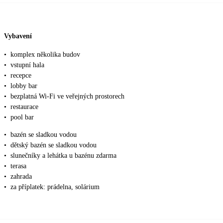
Vybavení
•
komplex několika budov
•
vstupní hala
•
recepce
•
lobby bar
•
bezplatná Wi-Fi ve veřejných prostorech
•
restaurace
•
pool bar
•
bazén se sladkou vodou
•
dětský bazén se sladkou vodou
•
slunečníky a lehátka u bazénu zdarma
•
terasa
•
zahrada
•
za příplatek: prádelna, solárium