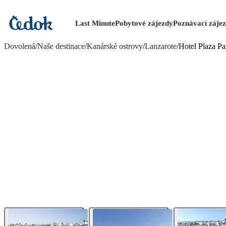
Last Minute
Pobytové zájezdy
Poznávací záje
více fotografií (14)
Dovolená
/
Naše destinace
/
Kanárské ostrovy
/
Lanzarote
/
Hotel Plaza Pa