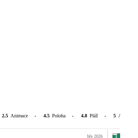
2.5
Animace
4.5
Poloha
4.8
Pláž
5
Atrakce v
bře 2026
3
Zde