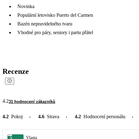
Novinka
Populární letovisko Puerto del Carmen
Bazén nepravidelného tvaru
Vhodné pro páry, seniory i partu přátel
Recenze
4.2
31 hodnocení zákazníků
4.2
Pokoj
4.6
Strava
4.2
Hodnocení personálu
5
Vlasta