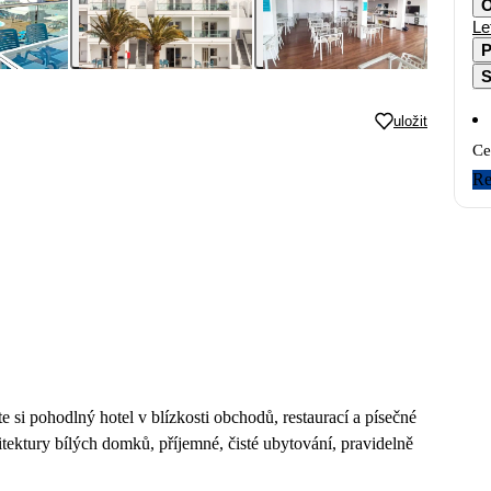
O
Le
P
S
uložit
Ce
Re
 si pohodlný hotel v blízkosti obchodů, restaurací a písečné
itektury bílých domků, příjemné, čisté ubytování, pravidelně