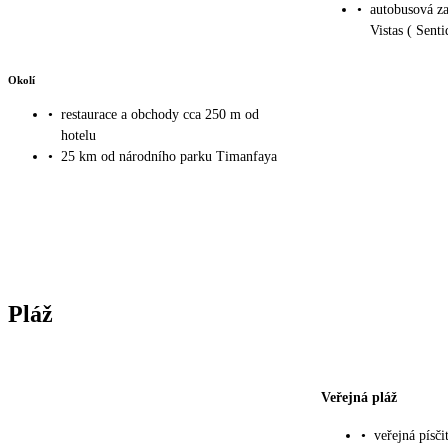
•
autobusová za
Vistas ( Sent
Okolí
•
restaurace a obchody cca 250 m od
hotelu
•
25 km od národního parku Timanfaya
Pláž
Veřejná pláž
•
veřejná písč