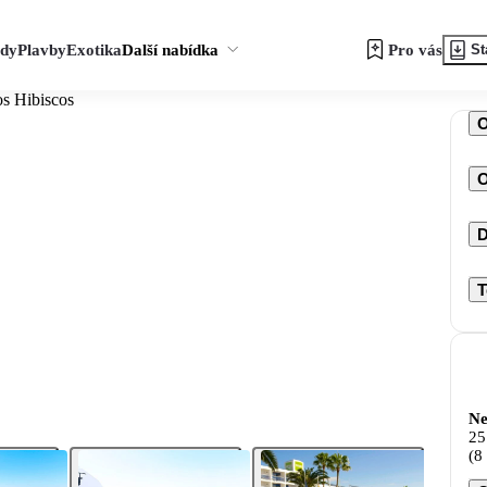
zdy
Plavby
Exotika
Další nabídka
Pro vás
St
os Hibiscos
O
D
T
Ne
25
(8