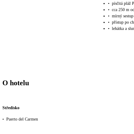
•
písčitá pláž
•
cca 250 m od
•
mírný sestu
•
přístup po ch
•
lehátka a slu
O hotelu
Středisko
•
Puerto del Carmen