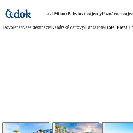
Last Minute
Pobytové zájezdy
Poznávací záje
více fotografií (18)
Dovolená
/
Naše destinace
/
Kanárské ostrovy
/
Lanzarote
/
Hotel Ereza L