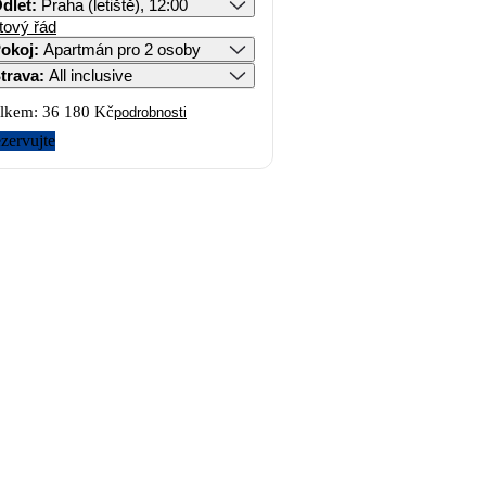
dlet
:
Praha (letiště), 12:00
tový řád
okoj
:
Apartmán pro 2 osoby
trava
:
All inclusive
lkem:
36 180 Kč
podrobnosti
zervujte