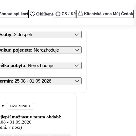
áhnout aplikaci
Oblíbené
CS / Kč
Klientská zóna Můj Čedok
Osoby
:
2 dospělí
dkud pojedete
:
Nerozhoduje
élka pobytu
:
Nerozhoduje
ermín
:
25.08 - 01.09.2026
LAST MINUTE
jlepší možnost v tomto období:
.08
-
01.09.2026
 dní, 7 nocí)