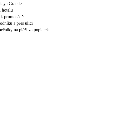
 Playa Grande
 hotelu
p k promenádě
odníku a přes ulici
nečníky na pláži za poplatek