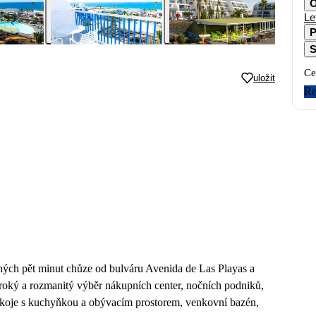
O
Le
P
S
Ce
uložit
Re
hých pět minut chůze od bulváru Avenida de Las Playas a
široký a rozmanitý výběr nákupních center, nočních podniků,
pokoje s kuchyňkou a obývacím prostorem, venkovní bazén,