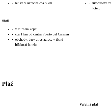
•
letiště v Arrecife cca 8 km
•
autobusová z
hotelu
Okolí
•
v mírném kopci
•
cca 1 km od centra Puerto del Carmen
•
obchody, bary a restaurace v těsné
blízkosti hotelu
Pláž
Veřejná pláž