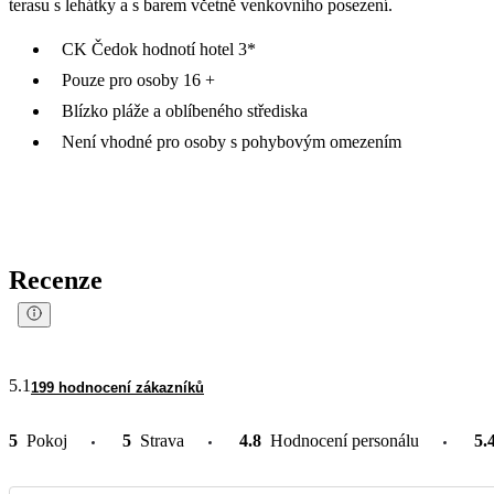
terasu s lehátky a s barem včetně venkovního posezení.
CK Čedok hodnotí hotel 3*
Pouze pro osoby 16 +
Blízko pláže a oblíbeného střediska
Není vhodné pro osoby s pohybovým omezením
Recenze
5.1
199 hodnocení zákazníků
5
Pokoj
5
Strava
4.8
Hodnocení personálu
5.