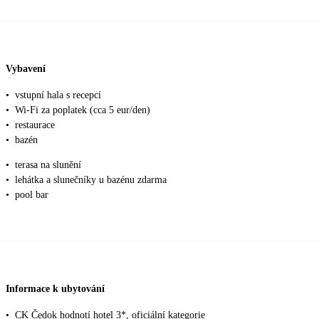
Vybavení
•
vstupní hala s recepcí
•
Wi-Fi za poplatek (cca 5 eur/den)
•
restaurace
•
bazén
•
terasa na slunění
•
lehátka a slunečníky u bazénu zdarma
•
pool bar
Informace k ubytování
•
CK Čedok hodnotí hotel 3*, oficiální kategorie