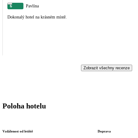
6
Pavlína
Dokonalý hotel na krásném místě.
Zobrazit všechny recenze
Poloha hotelu
Vzdálenost od letiště
Doprava