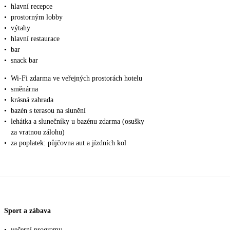
•
hlavní recepce
•
prostorným lobby
•
výtahy
•
hlavní restaurace
•
bar
•
snack bar
•
Wi-Fi zdarma ve veřejných prostorách hotelu
•
směnárna
•
krásná zahrada
•
bazén s terasou na slunění
•
lehátka a slunečníky u bazénu zdarma (osušky
za vratnou zálohu)
•
za poplatek: půjčovna aut a jízdních kol
Sport a zábava
•
večerní programy