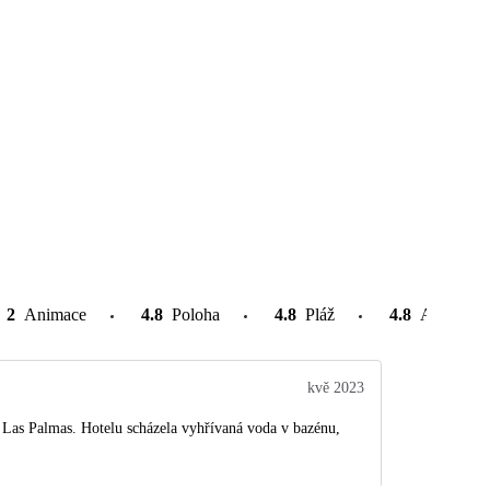
2
Animace
4.8
Poloha
4.8
Pláž
4.8
Atrakce v
kvě 2023
 Las Palmas. Hotelu scházela vyhřívaná voda v bazénu,