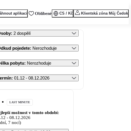
áhnout aplikaci
Oblíbené
CS / Kč
Klientská zóna Můj Čedok
Osoby
:
2 dospělí
dkud pojedete
:
Nerozhoduje
élka pobytu
:
Nerozhoduje
ermín
:
01.12 - 08.12.2026
LAST MINUTE
jlepší možnost v tomto období:
.12
-
08.12.2026
 dní, 7 nocí)