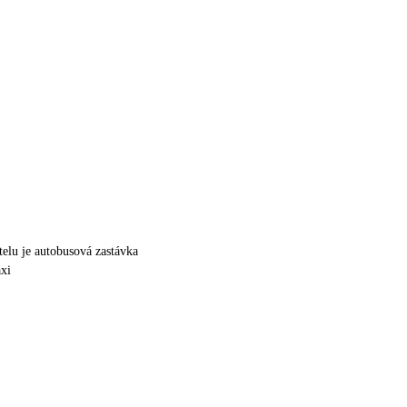
otelu je autobusová zastávka
axi