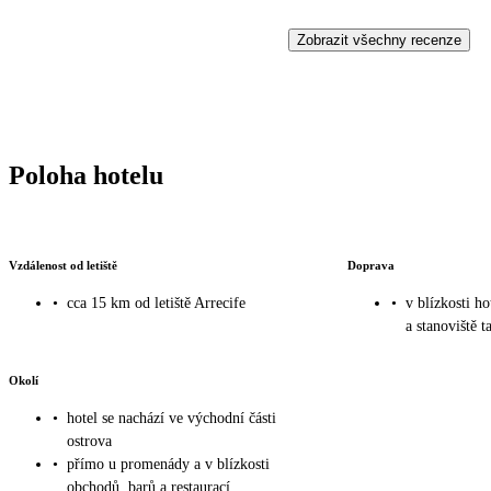
Zobrazit všechny recenze
Poloha hotelu
Vzdálenost od letiště
Doprava
•
cca 15 km od letiště Arrecife
•
v blízkosti h
a stanoviště t
Okolí
•
hotel se nachází ve východní části
ostrova
•
přímo u promenády a v blízkosti
obchodů, barů a restaurací