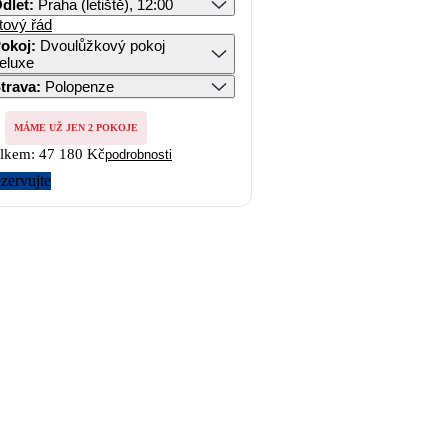
dlet
:
Praha (letiště), 12:00
tový řád
okoj
:
Dvoulůžkový pokoj
eluxe
trava
:
Polopenze
MÁME UŽ JEN 2 POKOJE
lkem:
47 180 Kč
podrobnosti
zervujte