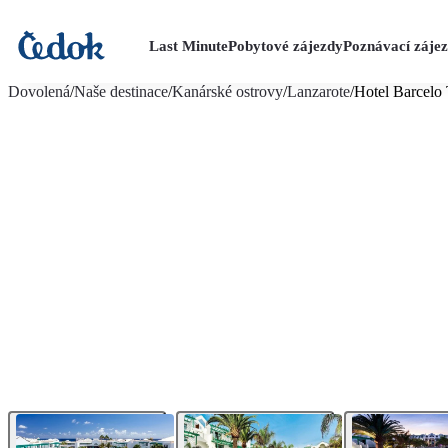
Last Minute
Pobytové zájezdy
Poznávací záje
více fotografií (30)
Dovolená
/
Naše destinace
/
Kanárské ostrovy
/
Lanzarote
/
Hotel Barcelo