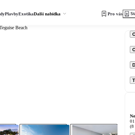
zdy
Plavby
Exotika
Další nabídka
Pro vás
St
 Teguise Beach
O
D
T
Ne
01
(8