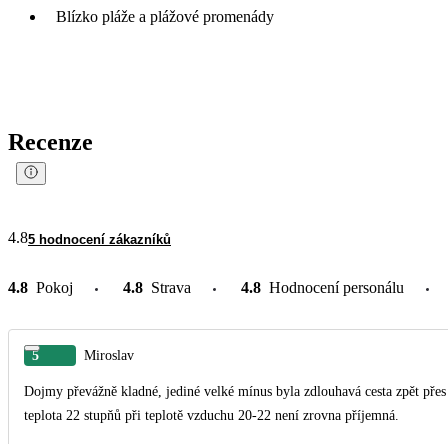
Blízko pláže a plážové promenády
Recenze
4.8
5 hodnocení zákazníků
4.8
Pokoj
4.8
Strava
4.8
Hodnocení personálu
5
Miroslav
Dojmy převážně kladné, jediné velké mínus byla zdlouhavá cesta zpět přes
teplota 22 stupňů při teplotě vzduchu 20-22 není zrovna příjemná.