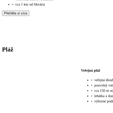
•
cca 1 km od Akvária
Přečtěte si více
Pláž
Veřejná pláž
•
veřejná dlou
•
pozvolný vs
•
cca 150 m od
•
lehátka a slu
•
výborné pod