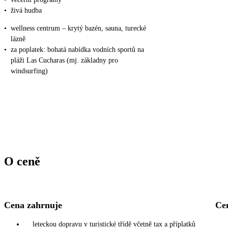
•
živá hudba
•
wellness centrum – krytý bazén, sauna, turecké
lázně
•
za poplatek: bohatá nabídka vodních sportů na
pláži Las Cucharas (mj. základny pro
windsurfing)
O ceně
Cena zahrnuje
Ce
leteckou dopravu v turistické třídě včetně tax a příplatků