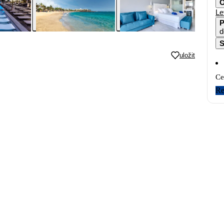
O
Le
P
d
S
uložit
Ce
Re