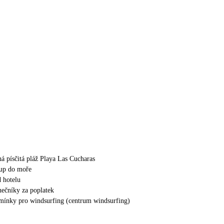
há písčitá pláž Playa Las Cucharas
tup do moře
 hotelu
nečníky za poplatek
mínky pro windsurfing (centrum windsurfing)