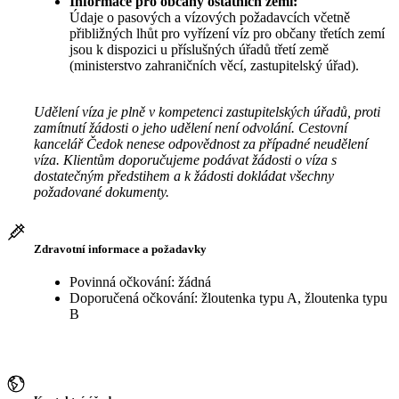
Informace pro občany ostatních zemí:
Údaje o pasových a vízových požadavcích včetně
přibližných lhůt pro vyřízení víz pro občany třetích zemí
jsou k dispozici u příslušných úřadů třetí země
(ministerstvo zahraničních věcí, zastupitelský úřad).
Udělení víza je plně v kompetenci zastupitelských úřadů, proti
zamítnutí žádosti o jeho udělení není odvolání. Cestovní
kancelář Čedok nenese odpovědnost za případné neudělení
víza. Klientům doporučujeme podávat žádosti o víza s
dostatečným předstihem a k žádosti dokládat všechny
požadované dokumenty.
Zdravotní informace a požadavky
Povinná očkování: žádná
Doporučená očkování: žloutenka typu A, žloutenka typu
B