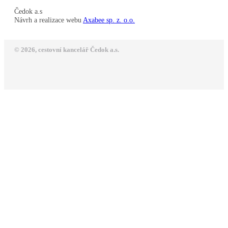
Čedok a.s
Návrh a realizace webu
Axabee sp. z. o.o.
© 2026, cestovní kancelář Čedok a.s.