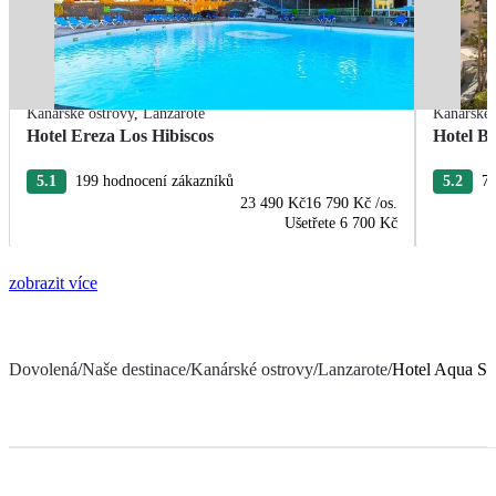
Kanárské ostrovy
,
Lanzarote
Kanárské 
Hotel Ereza Los Hibiscos
Hotel Ba
5.1
199 hodnocení zákazníků
5.2
77
23 490 Kč
16 790 Kč
/os.
Ušetřete
6 700 Kč
zobrazit více
Dovolená
/
Naše destinace
/
Kanárské ostrovy
/
Lanzarote
/
Hotel Aqua Su