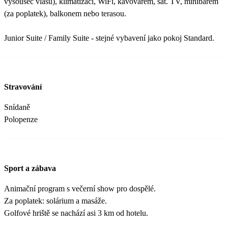
vysoušeč vlasů), klimatizací, WiFi, kávovarem, sat. TV, minibarem
(za poplatek), balkonem nebo terasou.
Junior Suite / Family Suite - stejné vybavení jako pokoj Standard.
Stravování
Snídaně
Polopenze
Sport a zábava
Animační program s večerní show pro dospělé.
Za poplatek: solárium a masáže.
Golfové hriště se nachází asi 3 km od hotelu.