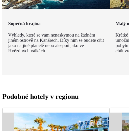
Sopečná krajina
Malý os
Výhledy, které se vám nenaskytnou na žádném
Krátké v
jiném ostrově na Kanárech. Díky nim se budete cítit
umožní n
jako na jiné planetě nebo alespoň jako ve
pobytu. 
Hvězdných válkách.
chtít vrát
Podobné hotely v regionu