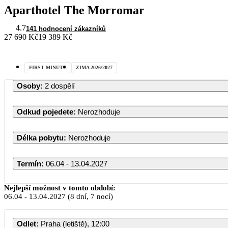
Aparthotel The Morromar
4.7
141 hodnocení zákazníků
27 690 Kč
19 389 Kč
FIRST MINUTE
ZIMA 2026/2027
Osoby
:
2 dospělí
Odkud pojedete
:
Nerozhoduje
Délka pobytu
:
Nerozhoduje
Termín
:
06.04 - 13.04.2027
Nejlepší možnost v tomto období:
06.04
-
13.04.2027
(8 dní, 7 nocí)
Odlet
:
Praha (letiště), 12:00