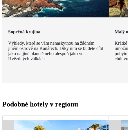
Sopečná krajina
Malý os
Výhledy, které se vám nenaskytnou na žádném
Krátké v
jiném ostrově na Kanárech. Díky nim se budete cítit
umožní n
jako na jiné planetě nebo alespoň jako ve
pobytu. 
Hvězdných válkách.
chtít vrát
Podobné hotely v regionu