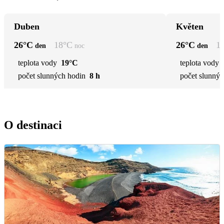
Duben
Květen
26
°C
18
°C
26
°C
1
den
noc
den
teplota vody
19°C
teplota vody
počet slunných hodin
8 h
počet slunnýc
O destinaci