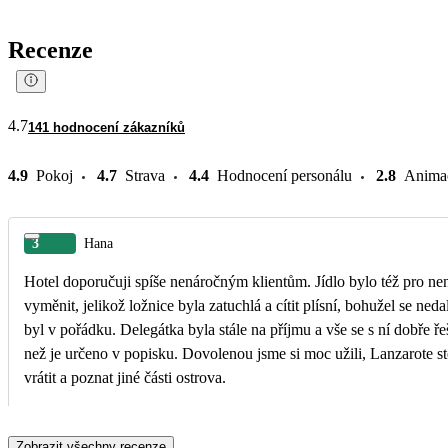
Recenze
4.7
141 hodnocení zákazníků
4.9
Pokoj
4.7
Strava
4.4
Hodnocení personálu
2.8
Anima
3
Hana
Hotel doporučuji spíše nenáročným klientům. Jídlo bylo též pro nen
vyměnit, jelikož ložnice byla zatuchlá a cítit plísní, bohužel se nedala se vyvětrat. Personál byl velice ochotný a za pomoci delegátky se vše v klidu vyřešilo. Nový pokoj
byl v pořádku. Delegátka byla stále na příjmu a vše se s ní dobře ř
než je určeno v popisku. Dovolenou jsme si moc užili, Lanzarote sto
vrátit a poznat jiné části ostrova.
Zobrazit všechny recenze