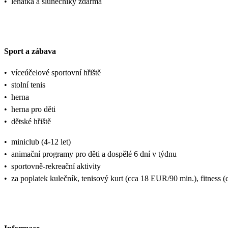
•
lehátka a slunečníky zdarma
Sport a zábava
•
víceúčelové sportovní hřiště
•
stolní tenis
•
herna
•
herna pro děti
•
dětské hřiště
•
miniclub (4-12 let)
•
animační programy pro děti a dospělé 6 dní v týdnu
•
sportovně-rekreační aktivity
•
za poplatek kulečník, tenisový kurt (cca 18 EUR/90 min.), fitness