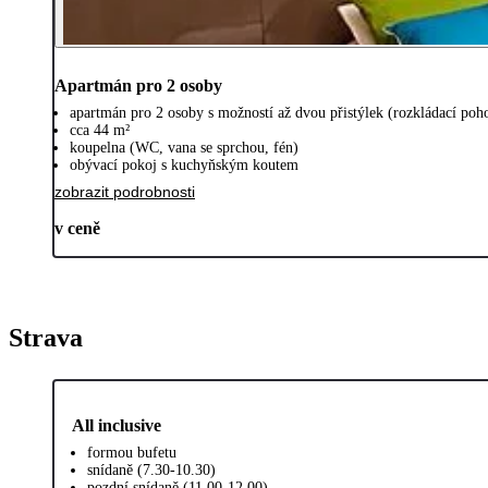
Apartmán pro 2 osoby
apartmán pro 2 osoby s možností až dvou přistýlek (rozkládací poh
cca 44 m²
koupelna (WC, vana se sprchou, fén)
obývací pokoj s kuchyňským koutem
zobrazit podrobnosti
v ceně
Strava
All inclusive
formou bufetu
snídaně (7.30-10.30)
pozdní snídaně (11.00-12.00)