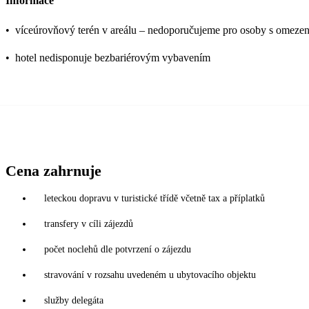
Informace
•
víceúrovňový terén v areálu – nedoporučujeme pro osoby s omeze
•
hotel nedisponuje bezbariérovým vybavením
Cena zahrnuje
leteckou dopravu v turistické třídě včetně tax a příplatků
transfery v cíli zájezdů
počet noclehů dle potvrzení o zájezdu
stravování v rozsahu uvedeném u ubytovacího objektu
služby delegáta