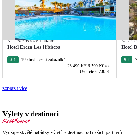
Kanárské ostrovy
,
Lanzarote
Kanárské 
Hotel Ereza Los Hibiscos
Hotel Ba
5.1
199 hodnocení zákazníků
5.2
77
23 490 Kč
16 790 Kč
/os.
Ušetřete
6 700 Kč
zobrazit více
Výlety v destinaci
Využijte skvělé nabídky výletů v destinaci od našich partnerů