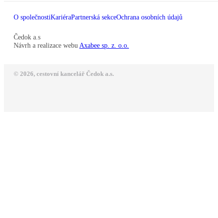
O společnosti
Kariéra
Partnerská sekce
Ochrana osobních údajů
Čedok a.s
Návrh a realizace webu
Axabee sp. z. o.o.
© 2026, cestovní kancelář Čedok a.s.