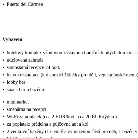
•
Puerto del Carmen
Vybavení
•
hotelový komplex s řadovou zástavbou tradičních bílých domků s 
•
udržovaná zahrada
•
samostatná recepce 24 hod.
•
hlavní restaurace (k dispozici židličky pro děti, vegetariánské menu
•
lobby bar
•
snack bar u bazénu
•
minimarket
•
směnárna na recepci
•
Wi-Fi za poplatek (cca 2 EUR/hod., cca 20 EUR/týden.)
•
za poplatek: prádelna a půjčovna aut a kol
•
2 venkovní bazény (1 členitý s vyhrazenou částí pro děti, 1 bazén