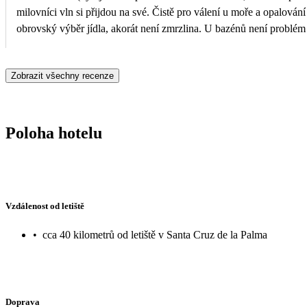
milovníci vln si přijdou na své. Čistě pro válení u moře a opalování 
obrovský výběr jídla, akorát není zmrzlina. U bazénů není problém n
Na pláži převážně místní a spousta místa. V městečku celkem nic ne
můžu jen doporučit! :-)
Zobrazit všechny recenze
Poloha hotelu
Vzdálenost od letiště
•
cca 40 kilometrů od letiště v Santa Cruz de la Palma
Doprava