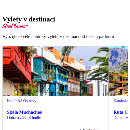
Výlety v destinaci
Využijte skvělé nabídky výletů v destinaci od našich partnerů
Kanárské Ostrovy
Kanárské 
Skála Muchachos
Ruta Cu
Doba trvání
:
8 hodin
Doba trvá