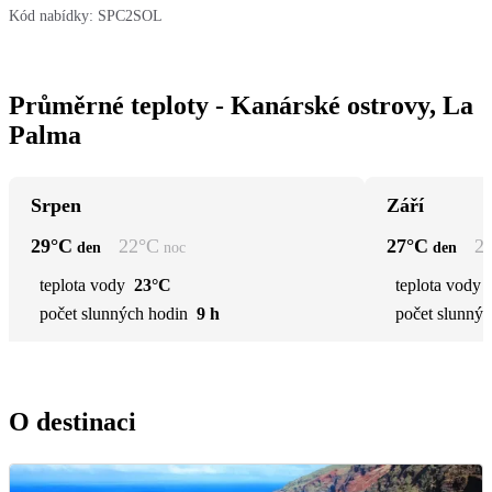
Kód nabídky:
SPC2SOL
Průměrné teploty - Kanárské ostrovy, La
Palma
Srpen
Září
29
°C
22
°C
27
°C
2
den
noc
den
teplota vody
23°C
teplota vody
počet slunných hodin
9 h
počet slunnýc
O destinaci