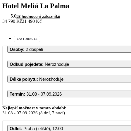
Hotel Meliá La Palma
5.0
52 hodnocení zákazníků
34 790 Kč
21 490 Kč
LAST MINUTE
Osoby
:
2 dospělí
Odkud pojedete
:
Nerozhoduje
Délka pobytu
:
Nerozhoduje
Termín
:
31.08 - 07.09.2026
Nejlepší možnost v tomto období:
31.08
-
07.09.2026
(8 dní, 7 nocí)
Odlet
:
Praha (letiště), 12:00