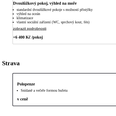
Dvoulůžkový pokoj, výhled na moře
standardní dvoulůžkové pokoje s možností přistýlky
výhled na oceán
klimatizace
vlastní sociální zařízení (WC, sprchový kout, fén)
zobrazit podrobnosti
+6 400 Kč /pokoj
Strava
Polopenze
Snídaně a večeře formou bufetu
v ceně