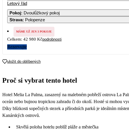
Letový řád
Pokoj
:
Dvoulůžkový pokoj
Strava
:
Polopenze
MÁME UŽ JEN 3 POKOJE
Celkem:
42 980 Kč
podrobnosti
Rezervujte
uložit do oblíbených
Proč si vybrat tento hotel
Hotel Melia La Palma, zasazený na malebném pobřeží ostrova La Palm
oceán nebo bujnou tropickou zahradu či do okolí. Hosté si mohou vych
Díky blízkosti sopečných stezek a přírodních parků je ideálním mís
Kanárských ostrovů.
Skvělá poloha hotelu poblíž pláže a městečka