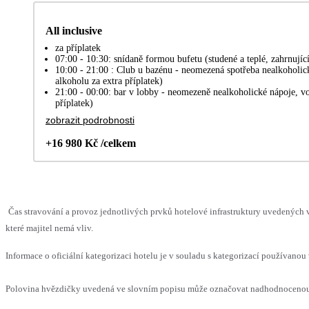
All inclusive
za příplatek
07:00 - 10:30: snídaně formou bufetu (studené a teplé, zahrnujíc
10:00 - 21:00 : Club u bazénu - neomezená spotřeba nealkoholic
alkoholu za extra příplatek)
21:00 - 00:00: bar v lobby - neomezeně nealkoholické nápoje, vo
příplatek)
zobrazit podrobnosti
+16 980 Kč /celkem
Čas stravování a provoz jednotlivých prvků hotelové infrastruktury uvedenýc
které majitel nemá vliv.
Informace o oficiální kategorizaci hotelu je v souladu s kategorizací používanou 
Polovina hvězdičky uvedená ve slovním popisu může označovat nadhodnocenou n