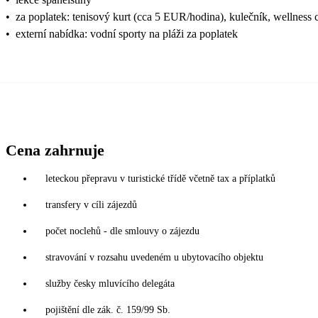
•
za poplatek: tenisový kurt (cca 5 EUR/hodina), kulečník, wellness 
•
externí nabídka: vodní sporty na pláži za poplatek
Cena zahrnuje
leteckou přepravu v turistické třídě včetně tax a příplatků
transfery v cíli zájezdů
počet noclehů - dle smlouvy o zájezdu
stravování v rozsahu uvedeném u ubytovacího objektu
služby česky mluvícího delegáta
pojištění dle zák. č. 159/99 Sb.