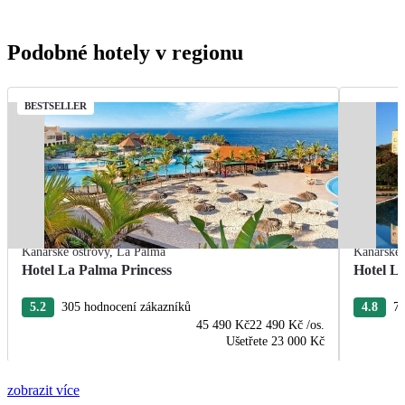
Podobné hotely v regionu
BESTSELLER
Kanárské ostrovy
,
La Palma
Kanárské 
Hotel La Palma Princess
Hotel La
5.2
305 hodnocení zákazníků
4.8
79
45 490 Kč
22 490 Kč
/os.
Ušetřete
23 000 Kč
zobrazit více