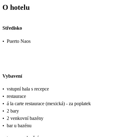
O hotelu
Středisko
•
Puerto Naos
Vybavení
•
vstupní hala s recepce
•
restaurace
•
á la carte restaurace (mexická) - za poplatek
•
2 bary
•
2 venkovní bazény
•
bar u bazénu