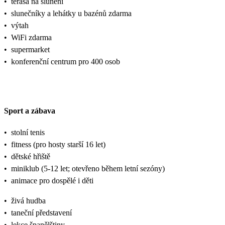
•
terasa na slunění
•
slunečníky a lehátky u bazénů zdarma
•
výtah
•
WiFi zdarma
•
supermarket
•
konferenční centrum pro 400 osob
Sport a zábava
•
stolní tenis
•
fitness (pro hosty starší 16 let)
•
dětské hřiště
•
miniklub (5-12 let; otevřeno během letní sezóny)
•
animace pro dospělé i děti
•
živá hudba
•
taneční představení
•
lekce španělštiny