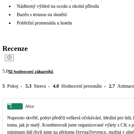
Nádherný výhled na oceán a okolní přírodu
Bazén s terasou na slunění
Pobřežní promenáda u hotelu
Recenze
5.0
52 hodnocení zákazníků
5
Pokoj
5.3
Strava
4.8
Hodnocení personálu
2.7
Animac
5
Alice
Naprosto skvělé, pobyt předčil veškerá očekávání. Ideální pro lidi,
tomu, jak je malý. Kombinovali jsme organizované výlety s CK s 
minimum lidí (byli jsme na přelomu června/července, možná v plné s