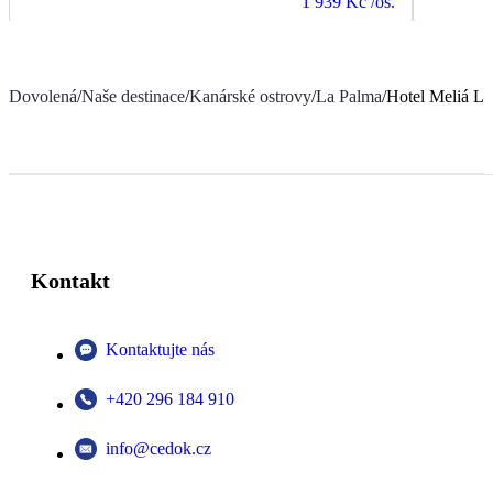
1 939 Kč
/os.
Dovolená
/
Naše destinace
/
Kanárské ostrovy
/
La Palma
/
Hotel Meliá L
Kontakt
Kontaktujte nás
+420 296 184 910
info@cedok.cz