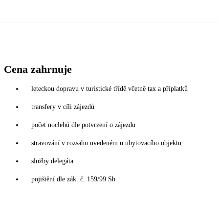
Cena zahrnuje
leteckou dopravu v turistické třídě včetně tax a příplatků
transfery v cíli zájezdů
počet noclehů dle potvrzení o zájezdu
stravování v rozsahu uvedeném u ubytovacího objektu
služby delegáta
pojištění dle zák. č. 159/99 Sb.