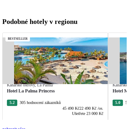
Podobné hotely v regionu
BESTSELLER
Kanárské ostrovy
,
La Palma
Kanárské 
Hotel La Palma Princess
Hotel M
5.2
305 hodnocení zákazníků
5.0
52
45 490 Kč
22 490 Kč
/os.
Ušetřete
23 000 Kč