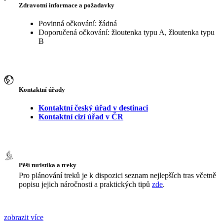
Zdravotní informace a požadavky
Povinná očkování: žádná
Doporučená očkování: žloutenka typu A, žloutenka typu
B
Kontaktní úřady
Kontaktní český úřad v destinaci
Kontaktní cizí úřad v ČR
Pěší turistika a treky
Pro plánování treků je k dispozici seznam nejlepších tras včetně
popisu jejich náročnosti a praktických tipů
zde
.
zobrazit více