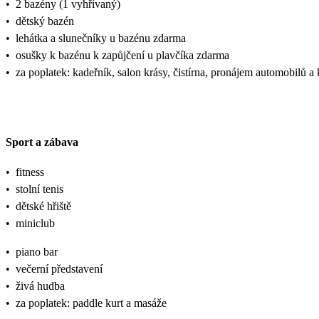
•
2 bazény (1 vyhřívaný)
•
dětský bazén
•
lehátka a slunečníky u bazénu zdarma
•
osušky k bazénu k zapůjčení u plavčíka zdarma
•
za poplatek: kadeřník, salon krásy, čistírna, pronájem automobilů a 
Sport a zábava
•
fitness
•
stolní tenis
•
dětské hřiště
•
miniclub
•
piano bar
•
večerní představení
•
živá hudba
•
za poplatek: paddle kurt a masáže