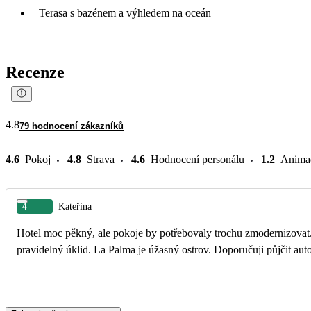
Terasa s bazénem a výhledem na oceán
Recenze
4.8
79 hodnocení zákazníků
4.6
Pokoj
4.8
Strava
4.6
Hodnocení personálu
1.2
Anima
4
Kateřina
Hotel moc pěkný, ale pokoje by potřebovaly trochu zmodernizovat. 
pravidelný úklid. La Palma je úžasný ostrov. Doporučuji půjč