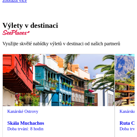
zobrazit více
Výlety v destinaci
Využijte skvělé nabídky výletů v destinaci od našich partnerů
Kanárské Ostrovy
Kanárské 
Skála Muchachos
Ruta Cu
Doba trvání
:
8 hodin
Doba trvá