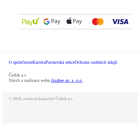
O společnosti
Kariéra
Partnerská sekce
Ochrana osobních údajů
Čedok a.s
Návrh a realizace webu
Axabee sp. z. o.o.
© 2026, cestovní kancelář Čedok a.s.