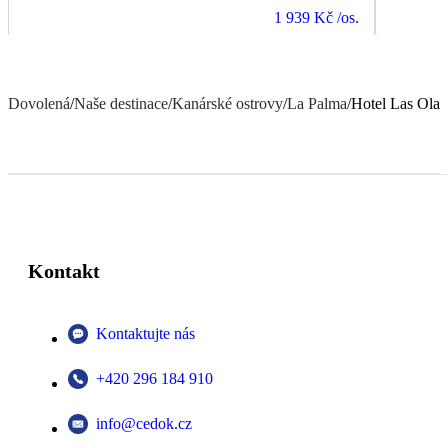
1 939 Kč
/os.
Dovolená
/
Naše destinace
/
Kanárské ostrovy
/
La Palma
/
Hotel Las Olas
Kontakt
Kontaktujte nás
+420 296 184 910
info@cedok.cz