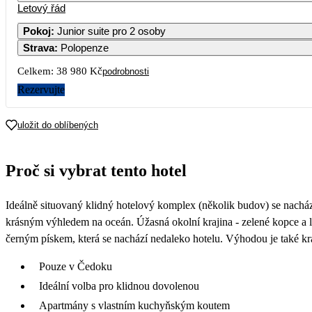
Letový řád
Pokoj
:
Junior suite pro 2 osoby
Strava
:
Polopenze
Celkem:
38 980 Kč
podrobnosti
Rezervujte
uložit do oblíbených
Proč si vybrat tento hotel
Ideálně situovaný klidný hotelový komplex (několik budov) se nacház
krásným výhledem na oceán. Úžasná okolní krajina - zelené kopce a l
černým pískem, která se nachází nedaleko hotelu. Výhodou je také krá
Pouze v Čedoku
Ideální volba pro klidnou dovolenou
Apartmány s vlastním kuchyňským koutem