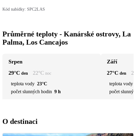
Kód nabídky:
SPC2LAS
Průměrné teploty - Kanárské ostrovy, La
Palma, Los Cancajos
Srpen
Září
29
°C
22
°C
27
°C
2
den
noc
den
teplota vody
23°C
teplota vody
počet slunných hodin
9 h
počet slunnýc
O destinaci