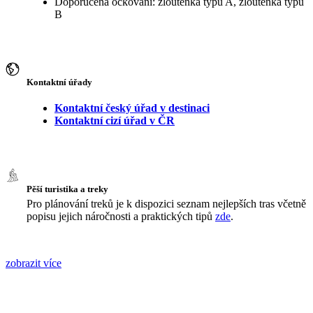
Doporučená očkování: žloutenka typu A, žloutenka typu
B
Kontaktní úřady
Kontaktní český úřad v destinaci
Kontaktní cizí úřad v ČR
Pěší turistika a treky
Pro plánování treků je k dispozici seznam nejlepších tras včetně
popisu jejich náročnosti a praktických tipů
zde
.
zobrazit více