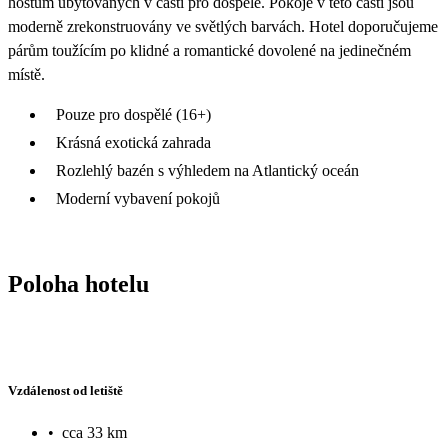
hostům ubytovaných v části pro dospělé. Pokoje v této části jsou
moderně zrekonstruovány ve světlých barvách. Hotel doporučujeme
párům toužícím po klidné a romantické dovolené na jedinečném
místě.
Pouze pro dospělé (16+)
Krásná exotická zahrada
Rozlehlý bazén s výhledem na Atlantický oceán
Moderní vybavení pokojů
Poloha hotelu
Vzdálenost od letiště
•
cca 33 km