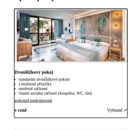
Dvoulůžkový pokoj
standardní dvoulůžkové pokoje
s možností přistýlky
moderně zařízené
vlastní sociální zařízení (koupelna, WC, fén)
zobrazit podrobnosti
v ceně
Vybrané