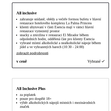
All inclusive
zahranuje snídaně, obědy a večeře formou bufetu v hlavní
restaurace hotelového komplexu La Palma Princess
klienti ubytovaní v části Esencia mají v rámci hlavní
restaurace vymezený prostor
snacky a zmrzlina v restauraci El Mirador během
odpoledních hodin, oddělená část pro klienty Esencia
vybrané místní alkoholické a nealkoholické nápoje během
jídel a ve vyhrazených barech (10:30 - 24:00)
zobrazit podrobnosti
v ceně
Vybrané
All Inclusive Plus
za poplatek
pouze pro dospělé 18+
výběr alkoholických nápojů místních i mezinárodních
značek