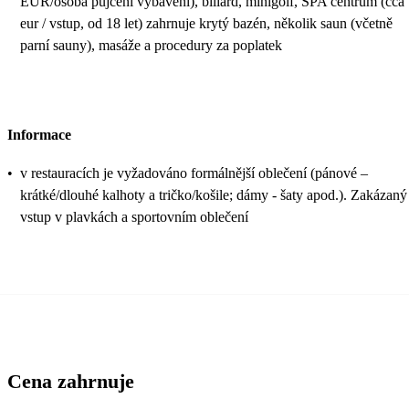
EUR/osoba půjčení vybavení), biliard, minigolf, SPA centrum (cca
eur / vstup, od 18 let) zahrnuje krytý bazén, několik saun (včetně
parní sauny), masáže a procedury za poplatek
Informace
•
v restauracích je vyžadováno formálnější oblečení (pánové –
krátké/dlouhé kalhoty a tričko/košile; dámy - šaty apod.). Zakázaný
vstup v plavkách a sportovním oblečení
Cena zahrnuje