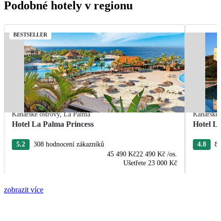
Podobné hotely v regionu
BESTSELLER
Kanárské ostrovy
,
La Palma
Kanárské 
Hotel La Palma Princess
Hotel La
5.2
308 hodnocení zákazníků
4.8
80
45 490 Kč
22 490 Kč
/os.
Ušetřete
23 000 Kč
zobrazit více