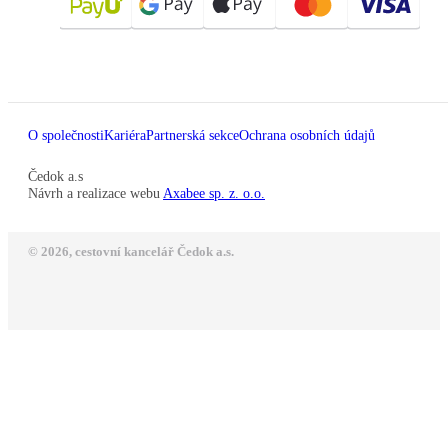
O společnosti
Kariéra
Partnerská sekce
Ochrana osobních údajů
Čedok a.s
Návrh a realizace webu
Axabee sp. z. o.o.
© 2026, cestovní kancelář Čedok a.s.