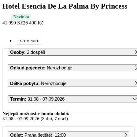
Hotel Esencia De La Palma By Princess
Novinka
41 990 Kč
26 490 Kč
LAST MINUTE
Osoby
:
2 dospělí
Odkud pojedete
:
Nerozhoduje
Délka pobytu
:
Nerozhoduje
Termín
:
31.08 - 07.09.2026
Srpen 2026
Nejlepší možnost v tomto období:
31.08
-
07.09.2026
(8 dní, 7 nocí)
PO
ÚT
ST
ČT
PÁ
SO
NE
Odlet
:
Praha (letiště), 12:00