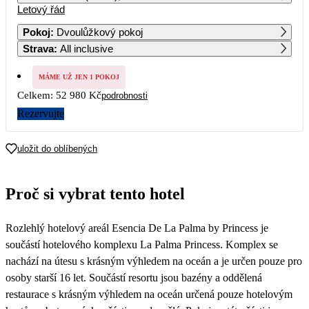
Letový řád
1
2
Pokoj
:
Dvoulůžkový pokoj
Strava
:
All inclusive
3
4
5
6
7
8
9
MÁME UŽ JEN 1 POKOJ
10
11
12
13
14
15
16
Celkem:
52 980 Kč
podrobnosti
Rezervujte
17
18
19
20
21
22
23
uložit do oblíbených
24
25
26
27
28
29
30
Proč si vybrat tento hotel
31
26 490
Rozlehlý hotelový areál Esencia De La Palma by Princess je
součástí hotelového komplexu La Palma Princess. Komplex se
nachází na útesu s krásným výhledem na oceán a je určen pouze pro
osoby starší 16 let. Součástí resortu jsou bazény a oddělená
restaurace s krásným výhledem na oceán určená pouze hotelovým