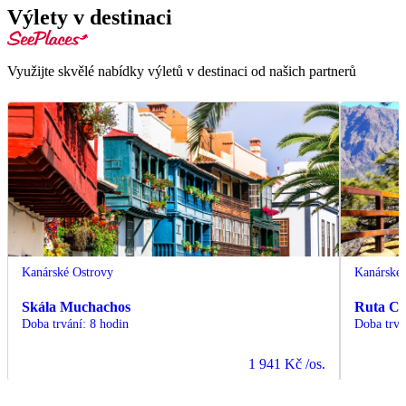
Výlety v destinaci
Využijte skvělé nabídky výletů v destinaci od našich partnerů
Kanárské Ostrovy
Kanárské 
Skála Muchachos
Ruta Cu
Doba trvání
:
8 hodin
Doba trvá
1 941 Kč
/os.