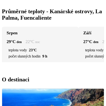
Průměrné teploty - Kanárské ostrovy, La
Palma, Fuencaliente
Srpen
Září
29
°C
22
°C
27
°C
2
den
noc
den
teplota vody
23°C
teplota vody
počet slunných hodin
9 h
počet slunnýc
O destinaci