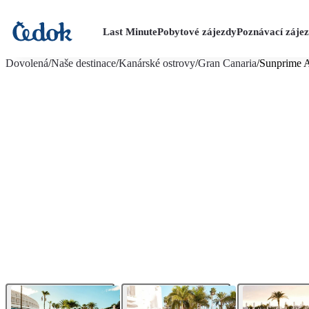
Last Minute
Pobytové zájezdy
Poznávací záje
více fotografií (14)
Dovolená
/
Naše destinace
/
Kanárské ostrovy
/
Gran Canaria
/
Sunprime A