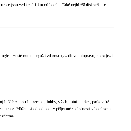
aurace jsou vzdálené 1 km od hotelu. Také nejbližší diskotéka se
l Inglés. Hosté mohou využít zdarma kyvadlovou dopravu, která jezdí
jů. Nabízí hostům recepci, lobby, výtah, mini market, parkoviště
 restaurace. Můžete si odpočinout v příjemné společnosti v hotelovém
y zdarma.