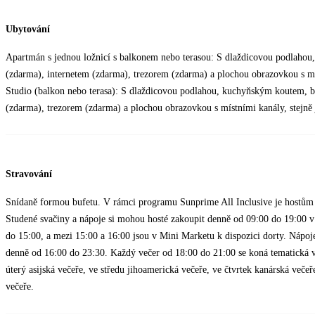
Ubytování
Apartmán s jednou ložnicí s balkonem nebo terasou: S dlaždicovou podlaho
(zdarma), internetem (zdarma), trezorem (zdarma) a plochou obrazovkou s míst
Studio (balkon nebo terasa): S dlaždicovou podlahou, kuchyňským koutem, b
(zdarma), trezorem (zdarma) a plochou obrazovkou s místními kanály, stejně j
Stravování
Snídaně formou bufetu. V rámci programu Sunprime All Inclusive je hostům 
Studené svačiny a nápoje si mohou hosté zakoupit denně od 09:00 do 19:00 
do 15:00, a mezi 15:00 a 16:00 jsou v Mini Marketu k dispozici dorty. Nápoj
denně od 16:00 do 23:30. Každý večer od 18:00 do 21:00 se koná tematická ve
úterý asijská večeře, ve středu jihoamerická večeře, ve čtvrtek kanárská veče
večeře.