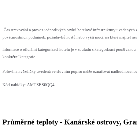
Čas stravování a provoz jednotlivých prvků hotelové infrastruktury uvedenýc
povětrnostních podmínek, požadavků hostů nebo vyšší moci, na které majitel nem
Informace o oficiální kategorizaci hotelu je v souladu s kategorizací používanou 
konkrétní kategorie.
Polovina hvězdičky uvedená ve slovním popisu může označovat nadhodnocenou n
Kód nabídky:
AMTSES0QQ4
Průměrné teploty - Kanárské ostrovy, Gran