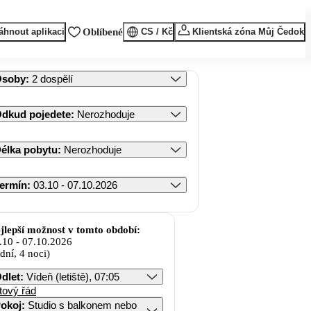
áhnout aplikaci
Oblíbené
CS / Kč
Klientská zóna Můj Čedok
Osoby
:
2 dospělí
dkud pojedete
:
Nerozhoduje
élka pobytu
:
Nerozhoduje
ermín
:
03.10 - 07.10.2026
jlepší možnost v tomto období:
.10
-
07.10.2026
 dní, 4 noci)
dlet
:
Vídeň (letiště), 07:05
tový řád
okoj
:
Studio s balkonem nebo