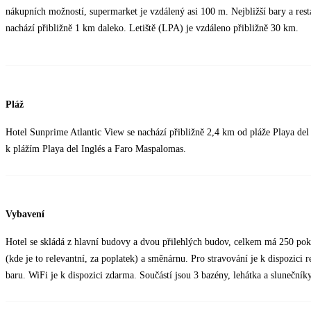
nákupních možností, supermarket je vzdálený asi 100 m. Nejbližší bary a rest
nachází přibližně 1 km daleko. Letiště (LPA) je vzdáleno přibližně 30 km.
Pláž
Hotel Sunprime Atlantic View se nachází přibližně 2,4 km od pláže Playa de
k plážím Playa del Inglés a Faro Maspalomas​.
Vybavení
Hotel se skládá z hlavní budovy a dvou přilehlých budov, celkem má 250 poko
(kde je to relevantní, za poplatek) a směnárnu. Pro stravování je k dispozici
baru. WiFi je k dispozici zdarma. Součástí jsou 3 bazény, lehátka a slunečník