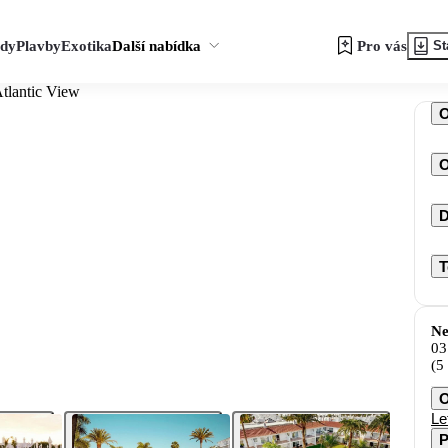
zdy
Plavby
Exotika
Další nabídka
Pro vás
St
tlantic View
O
D
T
Ne
03
(5
O
Le
P