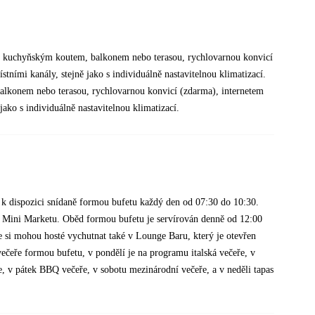
u, kuchyňským koutem, balkonem nebo terasou, rychlovarnou konvicí
ními kanály, stejně jako s individuálně nastavitelnou klimatizací.
alkonem nebo terasou, rychlovarnou konvicí (zdarma), internetem
ako s individuálně nastavitelnou klimatizací.
k dispozici snídaně formou bufetu každý den od 07:30 do 10:30.
v Mini Marketu. Oběd formou bufetu je servírován denně od 12:00
e si mohou hosté vychutnat také v Lounge Baru, který je otevřen
čeře formou bufetu, v pondělí je na programu italská večeře, v
ře, v pátek BBQ večeře, v sobotu mezinárodní večeře, a v neděli tapas