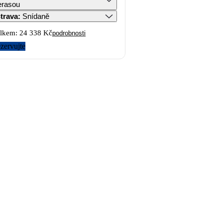
erasou
trava
:
Snídaně
lkem:
24 338 Kč
podrobnosti
zervujte