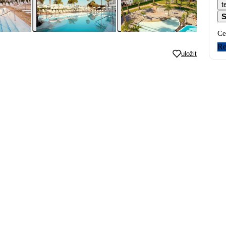
t
S
Ce
Re
uložit