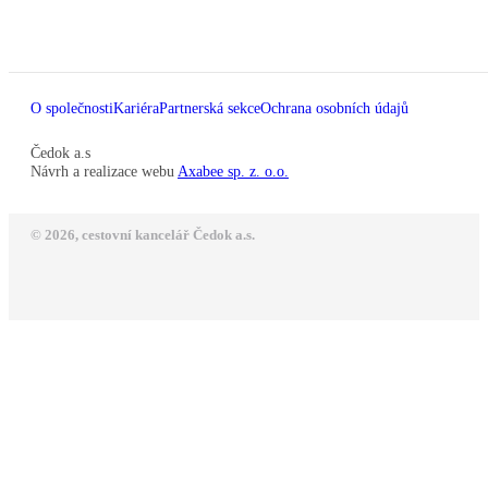
O společnosti
Kariéra
Partnerská sekce
Ochrana osobních údajů
Čedok a.s
Návrh a realizace webu
Axabee sp. z. o.o.
© 2026, cestovní kancelář Čedok a.s.