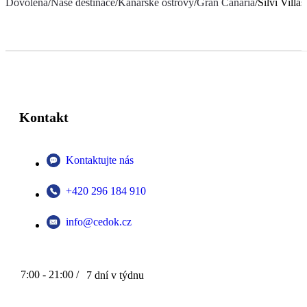
Dovolená
/
Naše destinace
/
Kanárské ostrovy
/
Gran Canaria
/
Silvi Villa
Kontakt
Kontaktujte nás
+420 296 184 910
info@cedok.cz
7:00 - 21:00 /
7 dní v týdnu