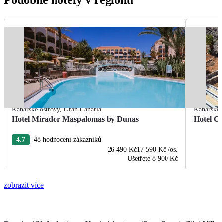
Kanárské ostrovy
,
Gran Canaria
Kanárské 
Hotel Mirador Maspalomas by Dunas
Hotel C
4.7
48 hodnocení zákazníků
26 490 Kč
17 590 Kč
/os.
Ušetřete
8 900 Kč
zobrazit více