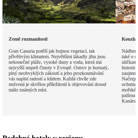
Země rozmanitosti
Kouzla 
Gran Canaria potěší jak bujnou vegetací, tak
Nádherný
přívětivým klimatem. Největšími lákadly jihu jsou
také o o
nekonečné pláže, vysoké duny a voda, která má
uličkami
nejvyšší stupeň čistoty v Evropě. Ostrov je hornatý,
historic
plný neobvyklých zákoutí a jeho prozkoumávání
zaujmou 
vás naplní radostí a klidem. Každá chvíle zde
Načerpá
strávená je skvělou příležitostí k objevování dosud
ochutnát
málo známých míst.
mořské p
palírnu
Kanársk
Podobné hotely v regionu