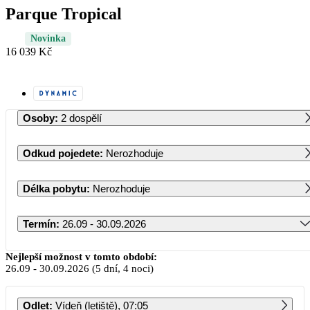
Parque Tropical
Novinka
16 039 Kč
Osoby
:
2 dospělí
Odkud pojedete
:
Nerozhoduje
Délka pobytu
:
Nerozhoduje
Termín
:
26.09 - 30.09.2026
Září 2026
Nejlepší možnost v tomto období:
26.09
-
30.09.2026
(5 dní, 4 noci)
PO
ÚT
ST
ČT
PÁ
SO
NE
Odlet
:
Vídeň (letiště), 07:05