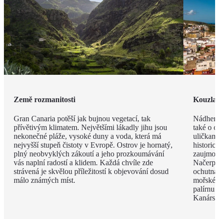
Země rozmanitosti
Kouzla 
Gran Canaria potěší jak bujnou vegetací, tak
Nádherný
přívětivým klimatem. Největšími lákadly jihu jsou
také o o
nekonečné pláže, vysoké duny a voda, která má
uličkami
nejvyšší stupeň čistoty v Evropě. Ostrov je hornatý,
historic
plný neobvyklých zákoutí a jeho prozkoumávání
zaujmou 
vás naplní radostí a klidem. Každá chvíle zde
Načerpá
strávená je skvělou příležitostí k objevování dosud
ochutnát
málo známých míst.
mořské p
palírnu
Kanársk