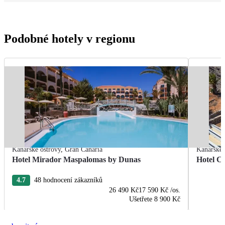
Podobné hotely v regionu
Kanárské ostrovy
,
Gran Canaria
Kanárské 
Hotel Mirador Maspalomas by Dunas
Hotel C
4.7
48 hodnocení zákazníků
26 490 Kč
17 590 Kč
/os.
Ušetřete
8 900 Kč