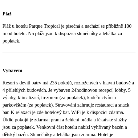
Pláž
Pláž u hotelu Parque Tropical je písečná a nachází se přibližně 100
m od hotelu. Na pláži jsou k dispozici slunečníky a lehátka za
poplatek.
Vybavení
Resort s devíti patry má 235 pokojů, rozložených v hlavní budově a
4 přilehlých budovách. Je vybaven 24hodinovou recepcí, lobby, 5
výtahy, klimatizací, trezorem (za poplatek), kadeřnictvím a
parkovištěm (za poplatek). Stravování zahrnuje restauraci a snack
bar. K relaxaci je zde hotelový bar. WiFi je k dispozici zdarma.
Úklid pokojů je zdarma; praní a žehlení prádla a lékařské služby
jsou za poplatek. Venkovní část hotelu nabízí vyhřívaný bazén a
dětský bazén. Slunečníky a lehátka jsou zdarma. Hotel je