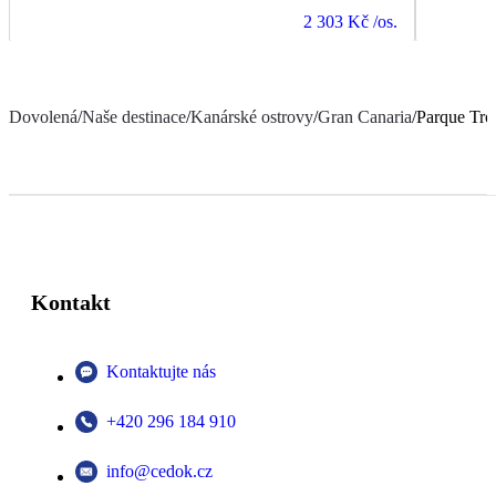
2 303 Kč
/os.
Dovolená
/
Naše destinace
/
Kanárské ostrovy
/
Gran Canaria
/
Parque Tro
Kontakt
Kontaktujte nás
+420 296 184 910
info@cedok.cz