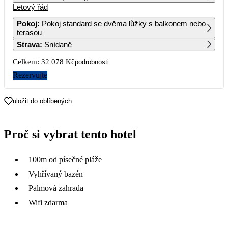
Letový řád
1
2
3
4
5
6
Pokoj
:
Pokoj standard se dvěma lůžky s balkonem nebo
terasou
7
8
9
10
11
12
13
Strava
:
Snídaně
Celkem:
32 078 Kč
podrobnosti
14
15
16
17
18
19
20
Rezervujte
21
22
23
24
25
26
27
16 039
uložit do oblíbených
28
29
30
Proč si vybrat tento hotel
100m od písečné pláže
Vyhřívaný bazén
Palmová zahrada
Wifi zdarma