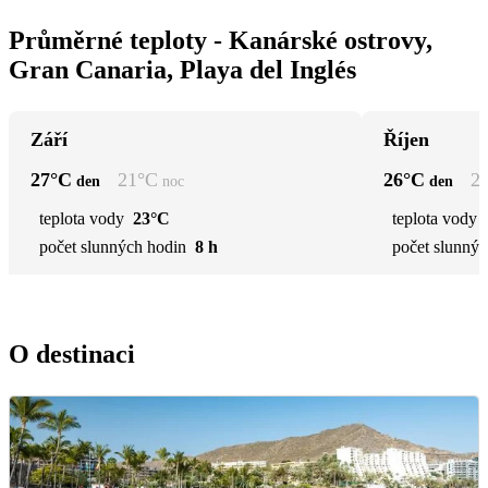
Průměrné teploty - Kanárské ostrovy,
Gran Canaria, Playa del Inglés
Září
Říjen
27
°C
21
°C
26
°C
2
den
noc
den
teplota vody
23°C
teplota vody
počet slunných hodin
8 h
počet slunnýc
O destinaci