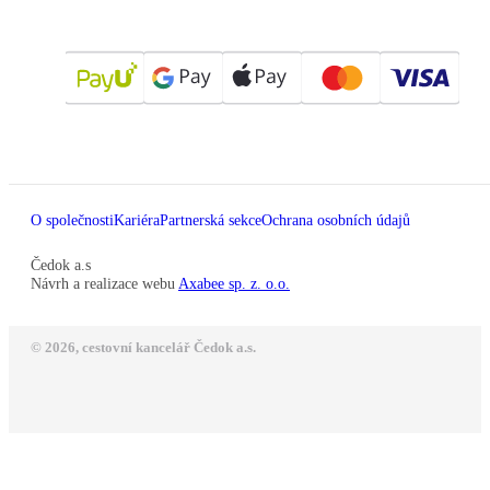
O společnosti
Kariéra
Partnerská sekce
Ochrana osobních údajů
Čedok a.s
Návrh a realizace webu
Axabee sp. z. o.o.
© 2026, cestovní kancelář Čedok a.s.