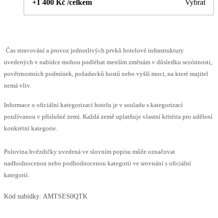
+1 400 Kč /celkem
Vybrat
Čas stravování a provoz jednotlivých prvků hotelové infrastruktury
uvedených v nabídce mohou podléhat menším změnám v důsledku sezónnosti,
povětrnostních podmínek, požadavků hostů nebo vyšší moci, na které majitel
nemá vliv.
Informace o oficiální kategorizaci hotelu je v souladu s kategorizací
používanou v příslušné zemi. Každá země uplatňuje vlastní kritéria pro udělení
konkrétní kategorie.
Polovina hvězdičky uvedená ve slovním popisu může označovat
nadhodnocenou nebo podhodnocenou kategorii ve srovnání s oficiální
kategorií.
Kód nabídky:
AMTSES0QTK