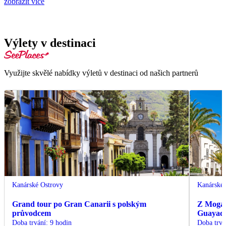
zobrazit více
Výlety v destinaci
Využijte skvělé nabídky výletů v destinaci od našich partnerů
Kanárské Ostrovy
Kanárské 
Grand tour po Gran Canarii s polským
Z Mogán
průvodcem
Guayade
Doba trvání
:
9 hodin
Doba trvá