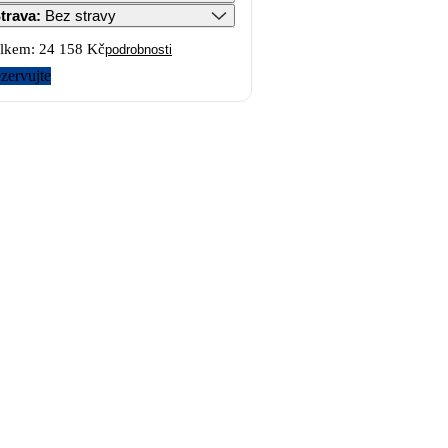
trava
:
Bez stravy
lkem:
24 158 Kč
podrobnosti
zervujte