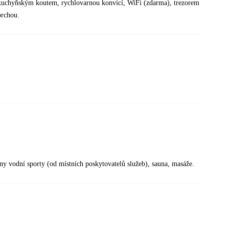
 kuchyňským koutem, rychlovarnou konvicí, WiFi (zdarma), trezorem
prchou.
eny vodní sporty (od místních poskytovatelů služeb), sauna, masáže.