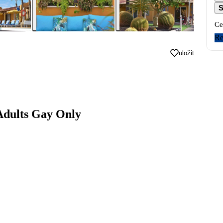
S
Ce
Re
uložit
Adults Gay Only