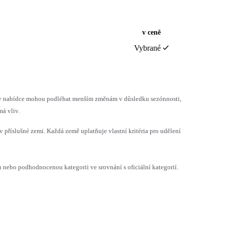
v ceně
Vybrané
h v nabídce mohou podléhat menším změnám v důsledku sezónnosti,
á vliv.
v příslušné zemi. Každá země uplatňuje vlastní kritéria pro udělení
ebo podhodnocenou kategorii ve srovnání s oficiální kategorií.