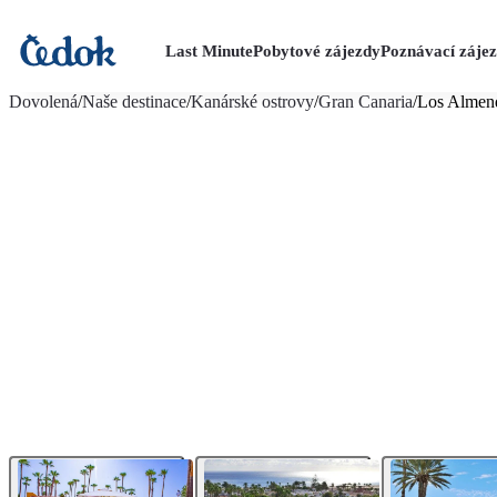
Last Minute
Pobytové zájezdy
Poznávací záje
více fotografií (12)
Dovolená
/
Naše destinace
/
Kanárské ostrovy
/
Gran Canaria
/
Los Almend