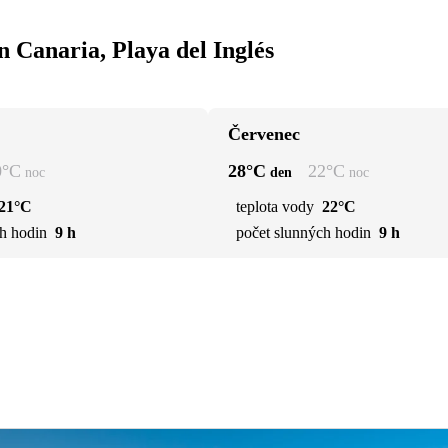
 Canaria, Playa del Inglés
Červenec
0
°C
28
°C
22
°C
noc
den
noc
21°C
teplota vody
22°C
h hodin
9 h
počet slunných hodin
9 h