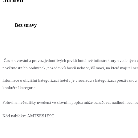
Bez stravy
Čas stravování a provoz jednotlivých prvků hotelové infrastruktury uvedenýc
povětrnostních podmínek, požadavků hostů nebo vyšší moci, na které majitel nem
Informace o oficiální kategorizaci hotelu je v souladu s kategorizací používanou 
konkrétní kategorie.
Polovina hvězdičky uvedená ve slovním popisu může označovat nadhodnocenou n
Kód nabídky:
AMTSES1E9C