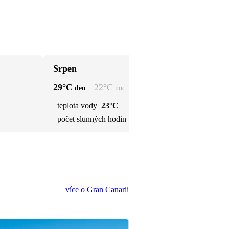
Srpen
Zá
29
°C
22
°C
27
den
noc
teplota vody
23°C
t
počet slunných hodin
9 h
p
více o Gran Canarii