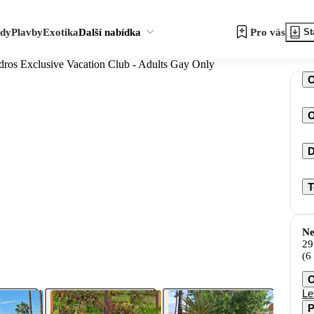
zdy
Plavby
Exotika
Další nabídka
Pro vás
St
ros Exclusive Vacation Club - Adults Gay Only
O
D
T
Ne
29
(6
O
Le
P