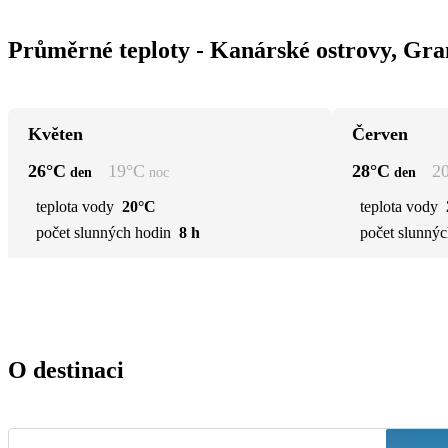
Průměrné teploty - Kanárské ostrovy, Gran
Květen
Červen
26
°C
19
°C
28
°C
2
den
noc
den
teplota vody
20°C
teplota vody
počet slunných hodin
8 h
počet slunnýc
O destinaci