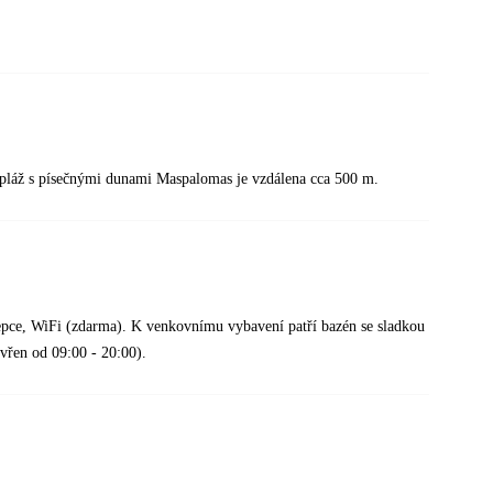
lá pláž s písečnými dunami Maspalomas je vzdálena cca 500 m.
epce, WiFi (zdarma). K venkovnímu vybavení patří bazén se sladkou
evřen od 09:00 - 20:00).