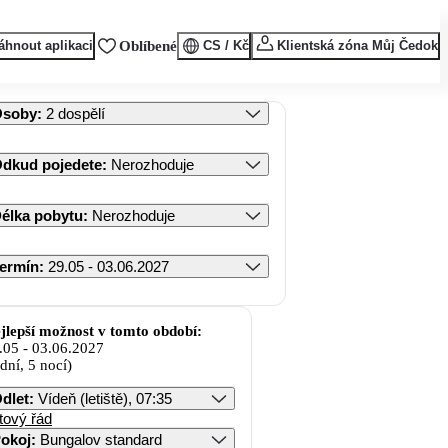
áhnout aplikaci
Oblíbené
CS / Kč
Klientská zóna Můj Čedok
Osoby
:
2 dospělí
dkud pojedete
:
Nerozhoduje
élka pobytu
:
Nerozhoduje
ermín
:
29.05 - 03.06.2027
jlepší možnost v tomto období:
.05
-
03.06.2027
 dní, 5 nocí)
dlet
:
Vídeň (letiště), 07:35
tový řád
okoj
:
Bungalov standard